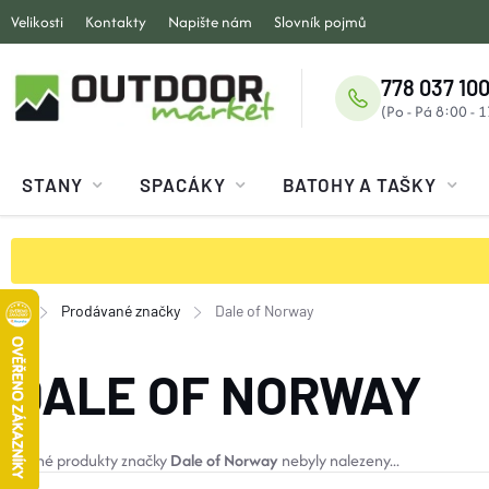
Přejít
Velikosti
Kontakty
Napište nám
Slovník pojmů
na
obsah
778 037 100
STANY
SPACÁKY
BATOHY A TAŠKY
Prodávané značky
Dale of Norway
Domů
DALE OF NORWAY
Žádné produkty značky
Dale of Norway
nebyly nalezeny...