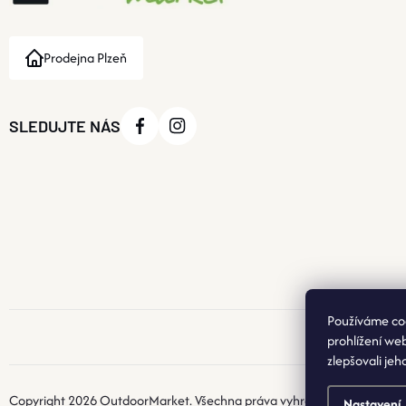
Prodejna Plzeň
SLEDUJTE NÁS
Používáme co
prohlížení we
zlepšovali jeh
Copyright 2026
OutdoorMarket
. Všechna práva vyhrazena.
Nastavení