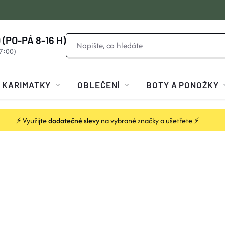
 (PO-PÁ 8-16 H)
KARIMATKY
OBLEČENÍ
BOTY A PONOŽKY
⚡ Využijte
dodatečné slevy
na vybrané značky a ušetřete ⚡