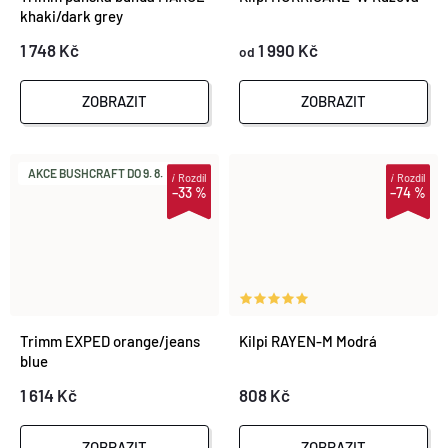
khaki/dark grey
1 748 Kč
1 990 Kč
od
ZOBRAZIT
ZOBRAZIT
AKCE BUSHCRAFT DO 9. 8.
i
Rozdíl
i
Rozdíl
–33 %
–74 %
Trimm EXPED orange/jeans
Kilpi RAYEN-M Modrá
blue
1 614 Kč
808 Kč
ZOBRAZIT
ZOBRAZIT