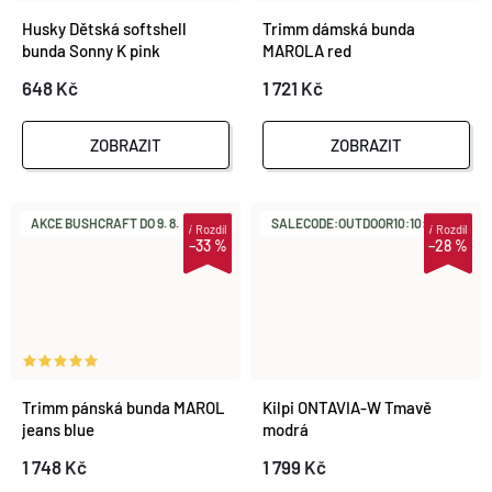
Husky Dětská softshell
Trimm dámská bunda
bunda Sonny K pink
MAROLA red
648 Kč
1 721 Kč
ZOBRAZIT
ZOBRAZIT
AKCE BUSHCRAFT DO 9. 8.
SALECODE:OUTDOOR10:10:%
i
Rozdíl
i
Rozdíl
–33 %
–28 %
Trimm pánská bunda MAROL
Kilpi ONTAVIA-W Tmavě
jeans blue
modrá
1 748 Kč
1 799 Kč