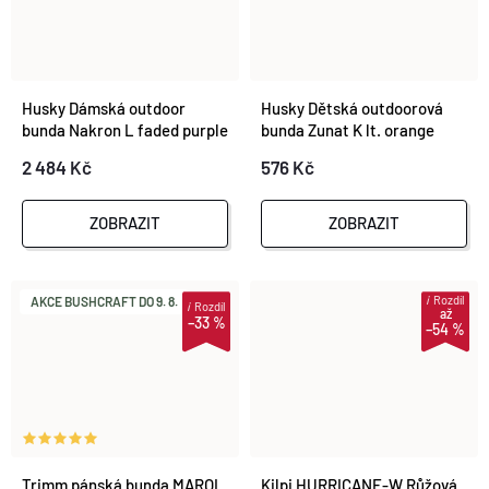
Husky Dámská outdoor
Husky Dětská outdoorová
bunda Nakron L faded purple
bunda Zunat K lt. orange
2 484 Kč
576 Kč
ZOBRAZIT
ZOBRAZIT
i
Rozdíl
AKCE BUSHCRAFT DO 9. 8.
i
Rozdíl
až
–33 %
–54 %
Trimm pánská bunda MAROL
Kilpi HURRICANE-W Růžová