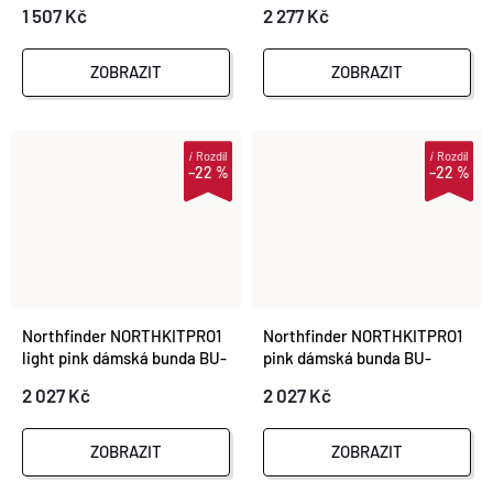
1 507 Kč
2 277 Kč
ZOBRAZIT
ZOBRAZIT
i
Rozdíl
i
Rozdíl
–22 %
–22 %
Northfinder NORTHKITPRO1
Northfinder NORTHKITPRO1
light pink dámská bunda BU-
pink dámská bunda BU-
42691OR-666
42691OR-355
2 027 Kč
2 027 Kč
ZOBRAZIT
ZOBRAZIT