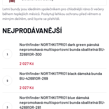
BOTY A PONOŽKY
​Letní bundy jsou ideálním společníkem pro chladnější rána či večery
během teplejších měsíců. Poskytují lehkou ochranu před větrem a
mírným deštěm, aniž byste se přehřáli.
DOPLŇKY
NEJPRODÁVANĚJŠÍ
VYBAVENÍ
Northfinder NORTHKITPRO1 dark green pánská
nepromokavá multisportovní bunda sbalitelná BU-
CYKLISTIKA
32691OR-300
2 027 Kč
Značky
Northfinder NORTHKITPRO1 black dámská bunda
BU-42691OR-269
Velikosti
Kontakty
Napište nám
Slovník pojmů
Nákup pro kolektiv
Slevové kódy
Blog
2 027 Kč
Doprava a platba
Mimosoudní řešení sporů
Northfinder NORTHKITPRO1 blue dámská
Obchodní podmínky
Ochrana osobních údajů
nepromokavá multisportovní bunda sbalitelná BU-
Reklamace
Výměna a vrácení
Stav objednávky
42691OR-281