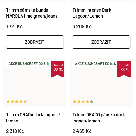
Trimm dámská bunda
Trimm Intense Dark
MAROLA lime green/jeans
Lagoon/Lemon
blue
1 721 Kč
3 209 Kč
ZOBRAZIT
ZOBRAZIT
AKCE BUSHCRAFT DO 9. 8.
AKCE BUSHCRAFT DO 9. 8.
i
Rozdíl
i
Rozdíl
–33 %
–33 %
Trimm ORADA dark lagoon /
Trimm ORADO pánská dark
lemon
lagoon/lemon
2 318 Kč
2 465 Kč