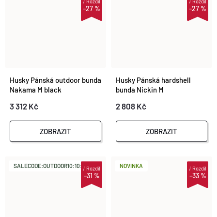
i
Rozdíl
i
Rozdíl
–27 %
–27 %
Husky Pánská outdoor bunda
Husky Pánská hardshell
Nakama M black
bunda Nickin M
black/mustard
3 312 Kč
2 808 Kč
ZOBRAZIT
ZOBRAZIT
SALECODE:OUTDOOR10:10:%
NOVINKA
i
Rozdíl
i
Rozdíl
–31 %
–33 %