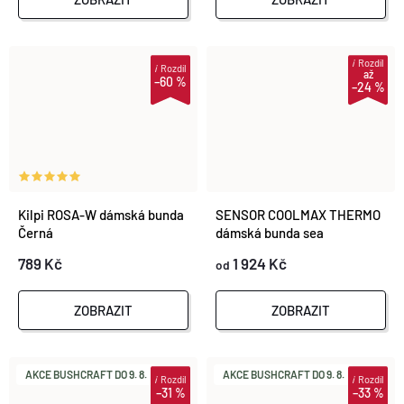
i
Rozdíl
i
Rozdíl
až
–60 %
–24 %
Kilpi ROSA-W dámská bunda
SENSOR COOLMAX THERMO
Černá
dámská bunda sea
green/deep blue
789 Kč
1 924 Kč
od
ZOBRAZIT
ZOBRAZIT
AKCE BUSHCRAFT DO 9. 8.
AKCE BUSHCRAFT DO 9. 8.
i
Rozdíl
i
Rozdíl
–31 %
–33 %