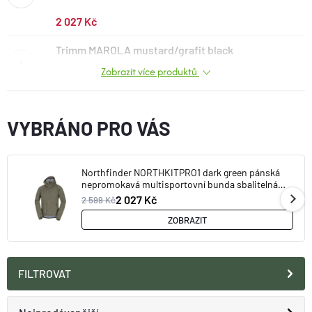
O nás
Moje objednávka
2 027 Kč
Trimm MAROLA mustard/grafit black
Zobrazit více produktů
1 721 Kč
VYBRÁNO PRO VÁS
Northfinder NORTHKITPRO1 dark green pánská
nepromokavá multisportovní bunda sbalitelná
BU-32691OR-300
2 027 Kč
2 599 Kč
ZOBRAZIT
FILTROVAT