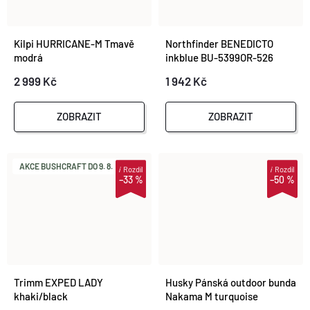
Kilpi HURRICANE-M Tmavě
Northfinder BENEDICTO
modrá
inkblue BU-5399OR-526
2 999 Kč
1 942 Kč
ZOBRAZIT
ZOBRAZIT
AKCE BUSHCRAFT DO 9. 8.
i
Rozdíl
i
Rozdíl
–33 %
–50 %
Trimm EXPED LADY
Husky Pánská outdoor bunda
khaki/black
Nakama M turquoise