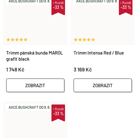
AKCE BUSHCRAFT DO 9. 8.
AKCE BUSHCRAFT DO 9. 8.
i
Rozdíl
i
Rozdíl
–33 %
–33 %
Trimm pánská bunda MAROL
Trimm Intensa Red / Blue
grafit black
1 748 Kč
3 169 Kč
ZOBRAZIT
ZOBRAZIT
AKCE BUSHCRAFT DO 9. 8.
i
Rozdíl
–33 %