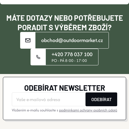
T
S
Í
MÁTE DOTAZY NEBO POTŘEBUJETE
U
PORADIT S VÝBĚREM ZBOŽÍ?
obchod@outdoormarket.cz
+420 778 037 100
PO - PÁ 8:00 - 17:00
ODEBÍRAT NEWSLETTER
ODEBÍRAT
Vložením e-mailu souhlasíte s
podmínkami ochrany osobních údajů