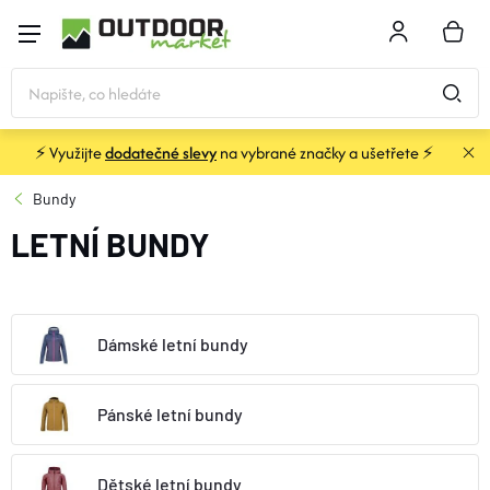
Přejít
na
NÁKU
obsah
KOŠÍK
⚡ Využijte
dodatečné slevy
na vybrané značky a ušetřete ⚡
STANY
Bundy
LETNÍ BUNDY
SPACÁKY
BATOHY A TAŠKY
Dámské letní bundy
KARIMATKY
Pánské letní bundy
OBLEČENÍ
Dětské letní bundy