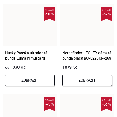
i
Rozdíl
i
Rozdíl
–50 %
–34 %
Husky Pánská ultralehká
Northfinder LESLEY dámská
bunda Luma M mustard
bunda black BU-6296OR-269
1 830 Kč
1 879 Kč
od
ZOBRAZIT
ZOBRAZIT
i
Rozdíl
i
Rozdíl
–45 %
–63 %