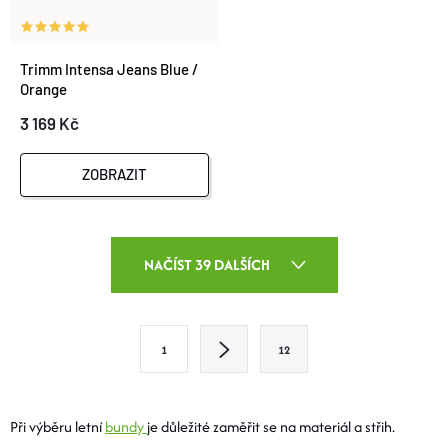
Trimm Intensa Jeans Blue /
Orange
3 169 Kč
ZOBRAZIT
O
NAČÍST 39 DALŠÍCH
V
L
S
1
12
T
Á
R
D
Á
Při výběru letní
bundy
je důležité zaměřit se na materiál a střih.