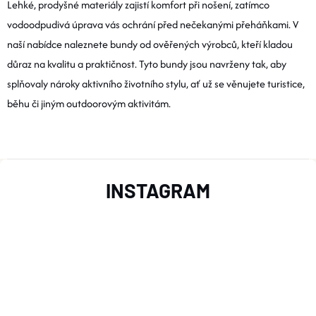
A
N
Lehké, prodyšné materiály zajistí komfort při nošení, zatímco
K
vodoodpudivá úprava vás ochrání před nečekanými přeháňkami. V
C
O
naší nabídce naleznete bundy od ověřených výrobců, kteří kladou
Í
V
důraz na kvalitu a praktičnost. Tyto bundy jsou navrženy tak, aby
Á
splňovaly nároky aktivního životního stylu, ať už se věnujete turistice,
P
N
běhu či jiným outdoorovým aktivitám.
R
Í
V
Z
K
INSTAGRAM
Y
Á
V
P
Ý
A
P
I