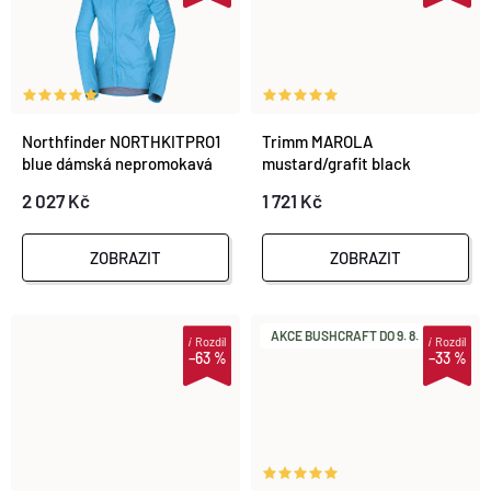
D
D
U
U
K
K
Northfinder NORTHKITPRO1
Trimm MAROLA
T
blue dámská nepromokavá
mustard/grafit black
T
multisportovní bunda
2 027 Kč
1 721 Kč
Ů
sbalitelná BU-42691OR-281
Ů
ZOBRAZIT
ZOBRAZIT
AKCE BUSHCRAFT DO 9. 8.
i
Rozdíl
i
Rozdíl
–63 %
–33 %