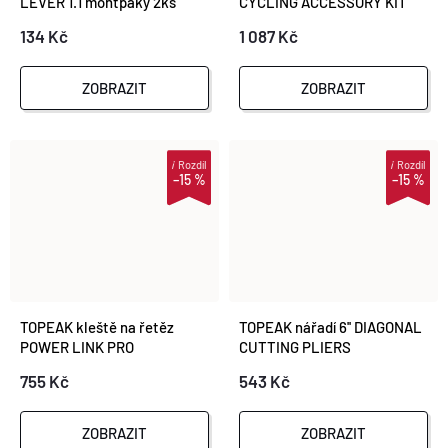
LEVER 1.1 montpáky 2ks
CYCLING ACCESSORY KIT
134 Kč
1 087 Kč
ZOBRAZIT
ZOBRAZIT
i
Rozdíl
i
Rozdíl
–15 %
–15 %
TOPEAK kleště na řetěz
TOPEAK nářadí 6'' DIAGONAL
POWER LINK PRO
CUTTING PLIERS
755 Kč
543 Kč
ZOBRAZIT
ZOBRAZIT