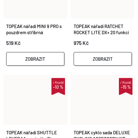
TOPEAK nářadí MINI 9 PRO s
TOPEAK nářadí RATCHET
pouzdrem stříbrná
ROCKET LITE DX+ 20 funkcí
519 Kč
975 Kč
ZOBRAZIT
ZOBRAZIT
i
Rozdíl
i
Rozdíl
–10 %
–15 %
TOPEAK nářadí SHUTTLE
TOPEAK cyklo sada DELUXE