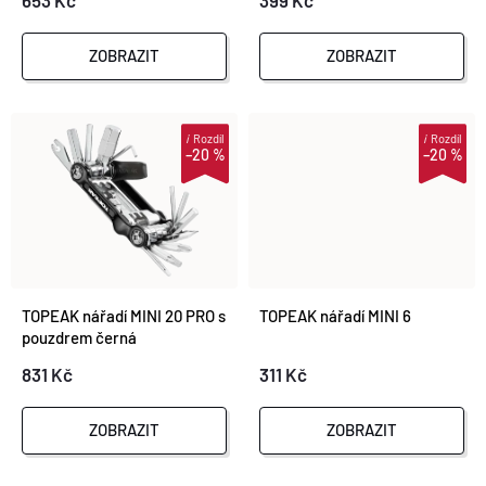
P
P
R
ZOBRAZIT
ZOBRAZIT
R
O
O
i
Rozdíl
i
Rozdíl
–20 %
–20 %
D
D
U
U
K
K
TOPEAK nářadí MINI 20 PRO s
TOPEAK nářadí MINI 6
T
pouzdrem černá
T
831 Kč
311 Kč
Ů
Ů
ZOBRAZIT
ZOBRAZIT