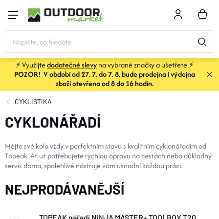
Přejít
na
NÁKU
obsah
KOŠÍK
⚡ Využijte
dodatečné slevy
na vybrané značky a ušetřete ⚡
POZOR! V období od 27. 7. do 7. 8. bude prodejna i výdejna
STANY
zboží otevřena od 8 do 16 hodin.
CYKLISTIKA
SPACÁKY
CYKLONÁŘADÍ
BATOHY A TAŠKY
Mějte své kolo vždy v perfektním stavu s kvalitním cyklonářadím od
Topeak. Ať už potřebujete rychlou opravu na cestách nebo důkladný
servis doma, spolehlivé nástroje vám usnadní každou práci.​
KARIMATKY
NEJPRODÁVANĚJŠÍ
OBLEČENÍ
TOPEAK nářadí NINJA MASTER+ TOOLBOX T20