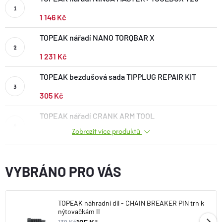
BOTY A PONOŽKY
1 146 Kč
TOPEAK nářadí NANO TORQBAR X
DOPLŇKY
1 231 Kč
VYBAVENÍ
TOPEAK bezdušová sada TIPPLUG REPAIR KIT
305 Kč
CYKLISTIKA
TOPEAK nářadí CRANK ARM TOOL
Zobrazit více produktů
314 Kč
Značky
Velikosti
Kontakty
Napište nám
Slovník pojmů
VYBRÁNO PRO VÁS
Nákup pro kolektiv
Slevové kódy
Blog
Doprava a platba
Mimosoudní řešení sporů
Obchodní podmínky
Ochrana osobních údajů
TOPEAK náhradní díl - CHAIN BREAKER PIN trn k
nýtovačkám II
Reklamace
Výměna a vrácení
Stav objednávky