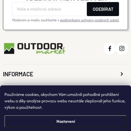
ODEBÍRAT
Vložením e-mailu souhlasíte s
podmínkami ochrany osobních údajů
INFORMACE
O NÁKUPU
Používáme cookies, abychom Vám umožnili pohodlné prohlížení
webu a díky analýze provozu webu neustále zlepšovali jeho funkce,
výkon a použitelnost.
KONTAKTNÍ ÚDAJE
Nastavení