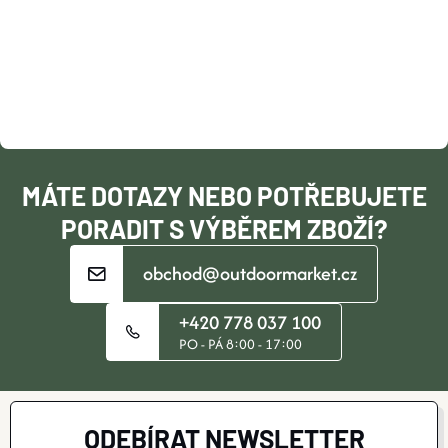
Y
P
V
A
Ý
P
T
I
Í
MÁTE DOTAZY NEBO POTŘEBUJETE
S
PORADIT S VÝBĚREM ZBOŽÍ?
U
obchod@outdoormarket.cz
+420 778 037 100
PO - PÁ 8:00 - 17:00
ODEBÍRAT NEWSLETTER