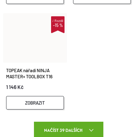
i
Rozdíl
–15 %
TOPEAK nářadí NINJA
MASTER+ TOOLBOX T16
1 146 Kč
ZOBRAZIT
O
NAČÍST 39 DALŠÍCH