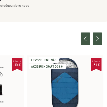
odatečnou slevu nebo
LEVÝ ZIP JEN U NÁS
i
Rozdíl
i
Rozdíl
–10 %
–31 %
AKCE BUSHCRAFT DO 9. 8.