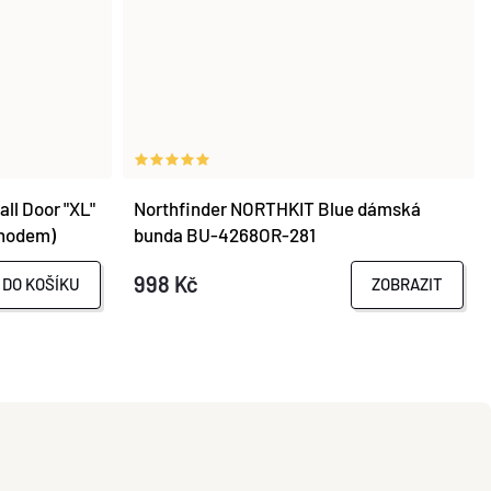
ll Door "XL"
Northfinder NORTHKIT Blue dámská
chodem)
bunda BU-4268OR-281
998 Kč
DO KOŠÍKU
ZOBRAZIT