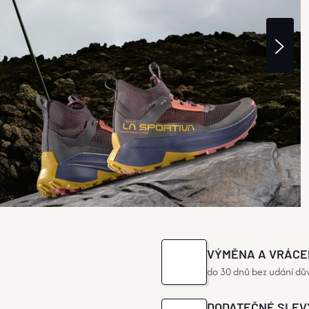
Násle
VÝMĚNA A VRÁCE
do 30 dnů bez udání d
DODATEČNÉ SLEV