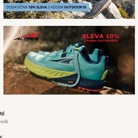
dující
NÍ
ůvodů
Y