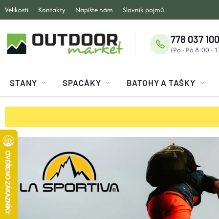
Přejít
Velikosti
Kontakty
Napište nám
Slovník pojmů
na
obsah
778 037 100
STANY
SPACÁKY
BATOHY A TAŠKY
O
U
T