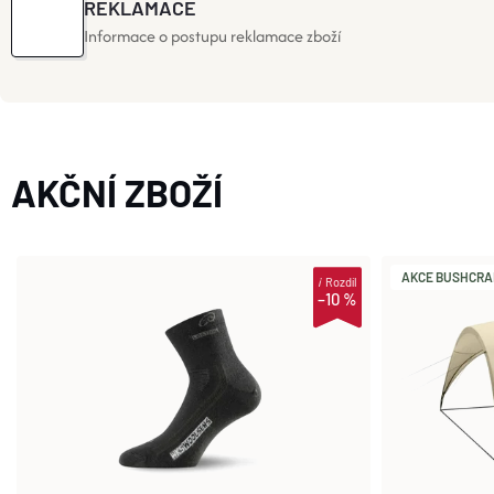
REKLAMACE
T
Informace o postupu reklamace zboží
.
C
AKČNÍ ZBOŽÍ
Z
AKCE BUSHCRAFT
i
Rozdíl
–10 %