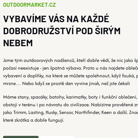
OUTDOORMARKET.CZ
VYBAVÍME VÁS NA KAŽDÉ
DOBRODRUŽSTVÍ POD ŠIRÝM
NEBEM
Jsme tým outdoorových nadšenců, kteří dobře vědí, že nic jako š
počasí neexistuje - jen špatná výbava. Proto u nás najdete obleč
vybavení a doplňky, na které se můžete spolehnout, když fouká, p
mrzne… Nebo když se prostě den vyvine jinak, než jste čekali
Máme stany, spacáky, batohy, karimatky, boty i funkční oblečení,
obstojí v terénu i po návratu do civilizace. Nabízíme prověřené z
jako Trimm, Lasting, Husky, Sensor, Northfinder, Keen a další. Zna
které zkrátka a dobře fungují.