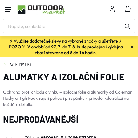
Přejít
na
NÁKU
obsah
KOŠÍK
⚡ Využijte
dodatečné slevy
na vybrané značky a ušetřete ⚡
POZOR! V období od 27. 7. do 7. 8. bude prodejna i výdejna
STANY
zboží otevřena od 8 do 16 hodin.
KARIMATKY
SPACÁKY
ALUMATKY A IZOLAČNÍ FOLIE
BATOHY A TAŠKY
Ochrana proti chladu a vlhku – izolační folie a alumatky od Coleman,
Husky a High Peak zajistí pohodlí při spánku v přírodě, kde záleží na
každém detailu.
KARIMATKY
NEJPRODÁVANĚJŠÍ
OBLEČENÍ
YATE Bivakovací Alu fólie stříbrná