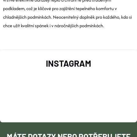
Ů
podkladem, což je klíčové pro zajištění tepelného komfortu v
C
Ů
chladnějších podmínkách. Neocenitelný doplněk pro každého, kdo si
Í
chce užít kvalitní spánek i v náročnějších podmínkách.
P
R
Z
V
INSTAGRAM
Á
K
Y
P
V
A
Ý
T
P
Í
I
MÁTE DOTAZY NEBO POTŘEBUJETE