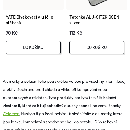
N
O nás
Moje objednávka
Abecedně
I
YATE Bivakovací Alu fólie
Tatonka ALU-SITZKISSEN
Í
stříbrná
silver
S
70 Kč
112 Kč
P
P
R
DO KOŠÍKU
DO KOŠÍKU
R
O
O
O
D
V
Alumatky a izolační folie jsou skvělou volbou pro všechny, kteří hledají
D
efektivní ochranu proti chladu a vlhku při kempování nebo
U
L
U
outdoorových aktivitách. Tyto produkty poskytují skvélé izolační
Á
K
vlastnosti, které zajišťují pohodlný a suchý spánek na zemi. Značky
K
Coleman
, Husky a High Peak nabízejí izolační folie a alumatky, které
D
T
jsou lehké, kompaktní a snadno se sbalí do batohu. Díky reflexní
T
A
vrstvě efektivně odrážejí teplo a chrání tě před studeným