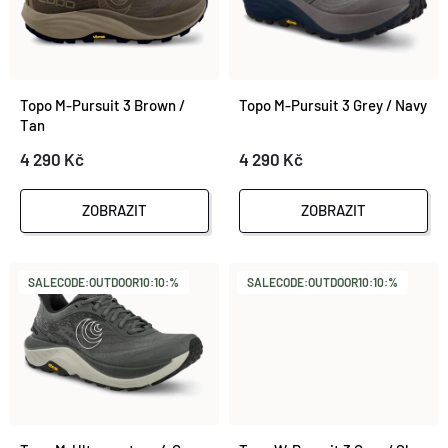
E
Nejprodávanější
P
N
Abecedně
I
Topo M-Pursuit 3 Brown /
Topo M-Pursuit 3 Grey / Navy
Í
Tan
S
4 290 Kč
4 290 Kč
P
P
R
ZOBRAZIT
ZOBRAZIT
R
O
O
SALECODE:OUTDOOR10:10:%
SALECODE:OUTDOOR10:10:%
D
D
U
U
K
K