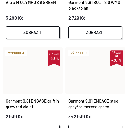
Altra M OLYMPUS 6 GREEN
Garmont 9.81 BOLT 2.0 WMS
black/pink
3 290 Kč
2 729 Kč
ZOBRAZIT
ZOBRAZIT
i
Rozdíl
VÝPRODEJ
VÝPRODEJ
i
Rozdíl
až
–30 %
–30 %
Garmont 9.81 ENGAGE griffin
Garmont 9.81 ENGAGE steel
grey/red violet
grey/primerose green
2 939 Kč
2 939 Kč
od