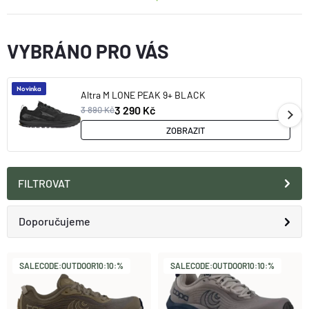
O nás
Moje objednávka
VYBRÁNO PRO VÁS
Novinka
Altra M LONE PEAK 9+ BLACK
3 290 Kč
3 890 Kč
ZOBRAZIT
FILTROVAT
Ř
Doporučujeme
A
Nejlevnější
V
SALECODE:OUTDOOR10:10:%
SALECODE:OUTDOOR10:10:%
Z
Nejdražší
Ý