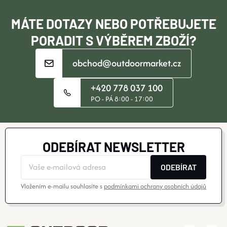
Í
MÁTE DOTAZY NEBO POTŘEBUJETE
PORADIT S VÝBĚREM ZBOŽÍ?
obchod@outdoormarket.cz
+420 778 037 100
PO - PÁ 8:00 - 17:00
ODEBÍRAT NEWSLETTER
ODEBÍRAT
Vložením e-mailu souhlasíte s
podmínkami ochrany osobních údajů