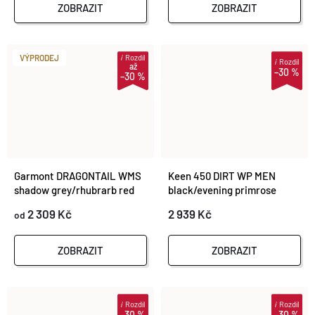
ZOBRAZIT
ZOBRAZIT
i
Rozdíl
VÝPRODEJ
i
Rozdíl
až
–30 %
–30 %
Garmont DRAGONTAIL WMS
Keen 450 DIRT WP MEN
shadow grey/rhubrarb red
black/evening primrose
2 309 Kč
2 939 Kč
od
ZOBRAZIT
ZOBRAZIT
i
Rozdíl
i
Rozdíl
–30 %
–30 %