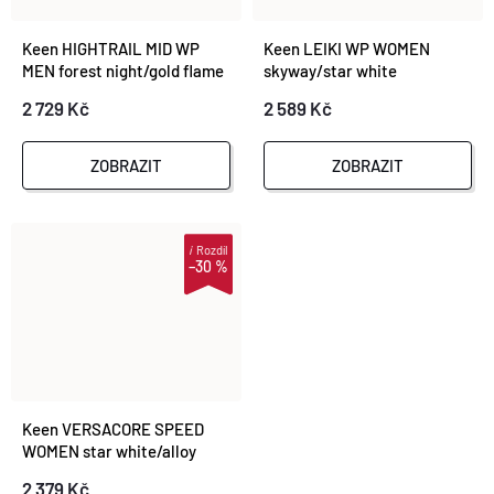
Keen HIGHTRAIL MID WP
Keen LEIKI WP WOMEN
MEN forest night/gold flame
skyway/star white
2 729 Kč
2 589 Kč
ZOBRAZIT
ZOBRAZIT
i
Rozdíl
–30 %
Keen VERSACORE SPEED
WOMEN star white/alloy
2 379 Kč