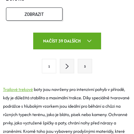
ZOBRAZIT
O
NAČÍST 39 DALŠÍCH
V
L
S
1
5
T
Á
R
D
Á
Trailové trekové
boty jsou navrženy pro intenzivní pohyb v přírodě,
A
N
kdy je důležitá stabilita a maximální trakce. Díky speciálně tvarované
K
podrážce s hlubokým vzorkem jsou ideální pro běhání a chůzi na
C
O
různých typech terénu, jako je bláto, písek nebo kameny. Ochranné
Í
V
prvky, jako vyztužené špičky a paty, chrání nohy před nárazy a
Á
zraněními. Kromě toho jsou vybaveny prodyšnými materiály, které
P