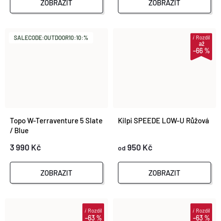
ZOBRAZIT
ZOBRAZIT
i
Rozdíl
SALECODE:OUTDOOR10:10:%
až
–66 %
Topo W-Terraventure 5 Slate
Kilpi SPEEDE LOW-U Růžová
/ Blue
3 990 Kč
950 Kč
od
ZOBRAZIT
ZOBRAZIT
i
Rozdíl
i
Rozdíl
–63 %
–63 %