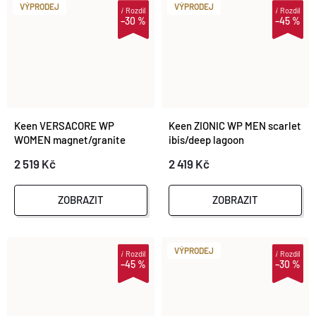
VÝPRODEJ
VÝPRODEJ
i
Rozdíl
i
Rozdíl
–30 %
–45 %
Keen VERSACORE WP
Keen ZIONIC WP MEN scarlet
WOMEN magnet/granite
ibis/deep lagoon
green
2 519 Kč
2 419 Kč
ZOBRAZIT
ZOBRAZIT
VÝPRODEJ
i
Rozdíl
i
Rozdíl
–45 %
–30 %