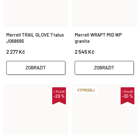
Merrell TRAIL GLOVE 7 talus
Merrell WRAPT MID WP
J068695
granite
2 277 Kč
2 545 Kč
ZOBRAZIT
ZOBRAZIT
VÝPRODEJ
i
Rozdíl
i
Rozdíl
–29 %
–30 %