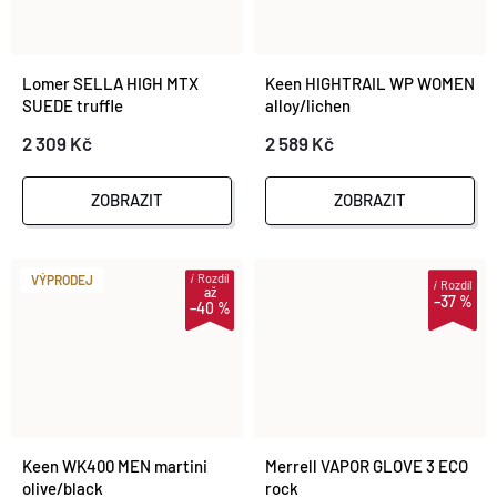
Lomer SELLA HIGH MTX
Keen HIGHTRAIL WP WOMEN
SUEDE truffle
alloy/lichen
2 309 Kč
2 589 Kč
ZOBRAZIT
ZOBRAZIT
i
Rozdíl
VÝPRODEJ
i
Rozdíl
až
–37 %
–40 %
Keen WK400 MEN martini
Merrell VAPOR GLOVE 3 ECO
olive/black
rock