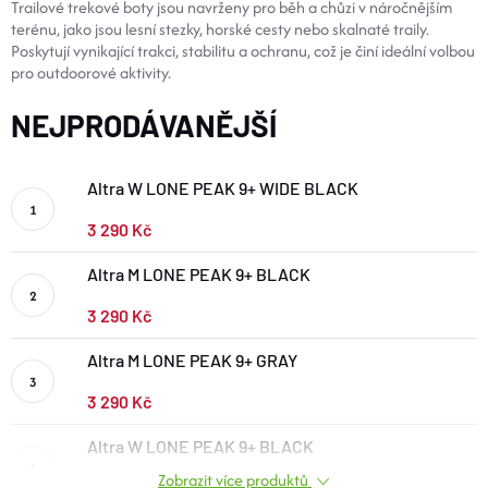
Trailové trekové boty jsou navrženy pro běh a chůzi v náročnějším
BOTY A PONOŽKY
terénu, jako jsou lesní stezky, horské cesty nebo skalnaté traily.
Poskytují vynikající trakci, stabilitu a ochranu, což je činí ideální volbou
pro outdoorové aktivity.
DOPLŇKY
NEJPRODÁVANĚJŠÍ
VYBAVENÍ
Altra W LONE PEAK 9+ WIDE BLACK
3 290 Kč
CYKLISTIKA
Altra M LONE PEAK 9+ BLACK
Značky
3 290 Kč
Altra M LONE PEAK 9+ GRAY
Velikosti
Kontakty
Napište nám
Slovník pojmů
Nákup pro kolektiv
Slevové kódy
Blog
3 290 Kč
Doprava a platba
Mimosoudní řešení sporů
Altra W LONE PEAK 9+ BLACK
Obchodní podmínky
Ochrana osobních údajů
Reklamace
Výměna a vrácení
Stav objednávky
Zobrazit více produktů
3 890 Kč