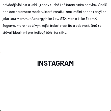
N
odvádějí vlhkost a udržují nohy suché i při intenzivním pohybu. V naší
R
Í
nabídce naleznete modely, které zaručují maximální pohodlí a výkon,
V
jako jsou Mammut Aenergy Hike Low GTX Men a Nike ZoomX
Zegama, které nabízí vynikající trakci, stabilitu a odolnost, čímž se
K
stávají ideálními pro trailový běh i turistiku.
Y
V
Z
Ý
INSTAGRAM
Á
P
I
P
S
A
U
T