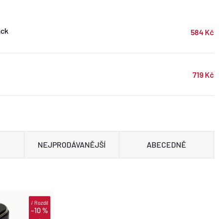
ack
584 Kč
719 Kč
NEJPRODÁVANĚJŠÍ
ABECEDNĚ
i
Rozdíl
–10 %