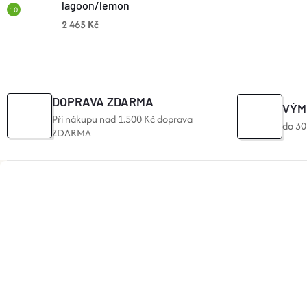
V
lagoon/lemon
2 465 Kč
Ý
P
I
DOPRAVA ZDARMA
S
VÝM
Při nákupu nad 1.500 Kč doprava
do 30
ZDARMA
U
Z
Á
P
A