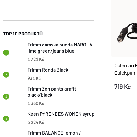
N
Ý
N
E
P
Í
L
I
TOP 10 PRODUKTŮ
P
Trimm dámská bunda MAROLA
S
lime green/jeans blue
R
1 721 Kč
P
Coleman 
Trimm Ronda Black
O
Quickpum
R
931 Kč
D
719 Kč
Trimm Zen pants grafit
O
black/black
U
1 380 Kč
D
O
Keen PYRENEES WOMEN syrup
K
3 224 Kč
U
V
T
Trimm BALANCE lemon /