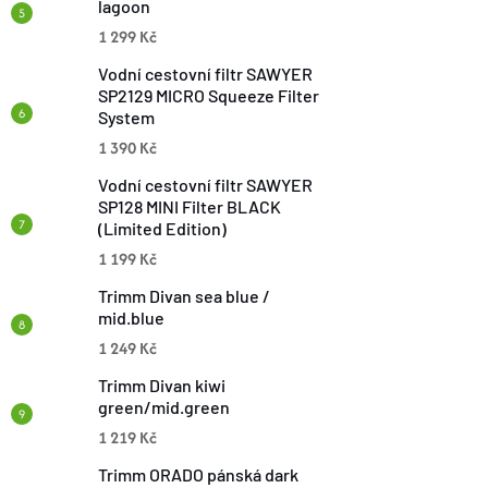
L
K
lagoon
Ů
1 299 Kč
Á
T
Vodní cestovní filtr SAWYER
D
SP2129 MICRO Squeeze Filter
Ů
System
A
1 390 Kč
C
Vodní cestovní filtr SAWYER
SP128 MINI Filter BLACK
Í
(Limited Edition)
1 199 Kč
P
Trimm Divan sea blue /
R
mid.blue
1 249 Kč
V
Trimm Divan kiwi
K
green/mid.green
1 219 Kč
Y
Trimm ORADO pánská dark