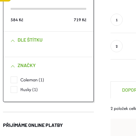
S
T
584
Kč
719
Kč
R
DLE ŠTÍTKU
A
N
ZNAČKY
N
Coleman
1
Ř
Í
Husky
1
DOPO
A
P
2
položek cel
Z
A
V
PŘIJÍMÁME ONLINE PLATBY
E