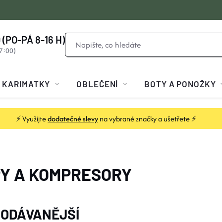
 (PO-PÁ 8-16 H)
KARIMATKY
OBLEČENÍ
BOTY A PONOŽKY
⚡ Využijte
dodatečné slevy
na vybrané značky a ušetřete ⚡
Y A KOMPRESORY
ODÁVANĚJŠÍ