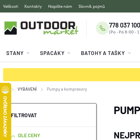
Přejít
Velikosti
Kontakty
Napište nám
Slovník pojmů
na
obsah
778 037 100
STANY
SPACÁKY
BATOHY A TAŠKY
VYBAVENÍ
Pumpy a kompresory
Domů
P
PUMP
O
NEJPR
DLE CENY