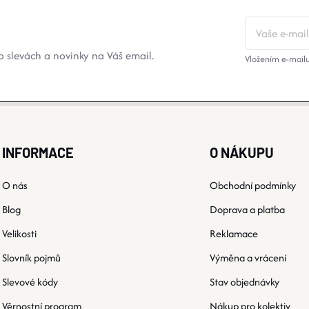
 slevách a novinky na Váš email.
Vložením e-mailu
INFORMACE
O NÁKUPU
O nás
Obchodní podmínky
Blog
Doprava a platba
Velikosti
Reklamace
Slovník pojmů
Výměna a vrácení
Slevové kódy
Stav objednávky
Věrnostní program
Nákup pro kolektiv