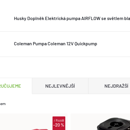
Husky Doplněk Elektrická pumpa AIRFLOW se světlem bl
Coleman Pumpa Coleman 12V Quickpump
RUČUJEME
NEJLEVNĚJŠÍ
NEJDRAŽŠÍ
kem
i
Rozdíl
–20 %