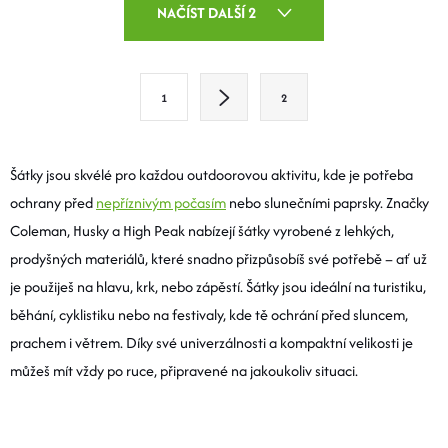
O
NAČÍST DALŠÍ 2
V
L
S
1
2
T
Á
R
D
Á
Šátky jsou skvélé pro každou outdoorovou aktivitu, kde je potřeba
A
N
ochrany před
nepříznivým počasím
nebo slunečními paprsky. Značky
K
Coleman, Husky a High Peak nabízejí šátky vyrobené z lehkých,
C
O
prodyšných materiálů, které snadno přizpůsobíš své potřebě – ať už
Í
V
je použiješ na hlavu, krk, nebo zápěstí. Šátky jsou ideální na turistiku,
Á
běhání, cyklistiku nebo na festivaly, kde tě ochrání před sluncem,
P
N
prachem i větrem. Díky své univerzálnosti a kompaktní velikosti je
R
Í
můžeš mít vždy po ruce, připravené na jakoukoliv situaci.
V
K