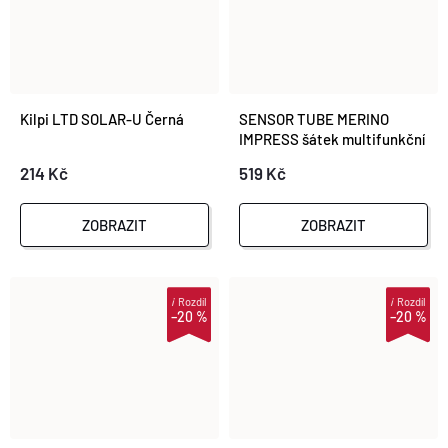
Kilpi LTD SOLAR-U Černá
SENSOR TUBE MERINO
IMPRESS šátek multifunkční
deep blue/origami
214 Kč
519 Kč
ZOBRAZIT
ZOBRAZIT
i
Rozdíl
i
Rozdíl
–20 %
–20 %