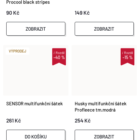
Procool black stripes
90 Kč
149 Kč
ZOBRAZIT
ZOBRAZIT
VÝPRODEJ
i
Rozdíl
i
Rozdíl
–40 %
–15 %
SENSOR multifunkční šátek
Husky multifunkční šátek
Profleece tm.modrá
261 Kč
254 Kč
DO KOŠÍKU
ZOBRAZIT