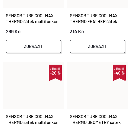
SENSOR TUBE COOLMAX
SENSOR TUBE COOLMAX
THERMO šátek multifunkční
THERMO FEATHER šátek
mustard
multifunkční lilla/multi
269 Kč
314 Kč
ZOBRAZIT
ZOBRAZIT
i
Rozdíl
i
Rozdíl
–20 %
–40 %
SENSOR TUBE COOLMAX
SENSOR TUBE COOLMAX
THERMO šátek multifunkční
THERMO GEOMETRY šátek
deep blue
multifunkční černá/bílá