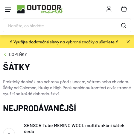
Přejít
na
NÁKU
obsah
KOŠÍK
⚡ Využijte
dodatečné slevy
na vybrané značky a ušetřete ⚡
STANY
DOPLŇKY
ŠÁTKY
SPACÁKY
Praktický doplněk pro ochranu před sluncem, větrem nebo chladem.
BATOHY A TAŠKY
Šátky od Coleman, Husky a High Peak nabídnou komfort a všestranné
využití na každé dobrodružství.
KARIMATKY
NEJPRODÁVANĚJŠÍ
OBLEČENÍ
SENSOR Tube MERINO WOOL multifunkční šátek
šedá