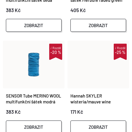
multifunkční šátek šedá
šátek Merbufe faded green
S
383 Kč
405 Kč
P
P
R
ZOBRAZIT
ZOBRAZIT
R
O
O
i
Rozdíl
i
Rozdíl
–20 %
–25 %
D
D
U
U
K
K
SENSOR Tube MERINO WOOL
Hannah SKYLER
T
multifunkční šátek modrá
wisteria/mauve wine
T
383 Kč
171 Kč
Ů
Ů
ZOBRAZIT
ZOBRAZIT