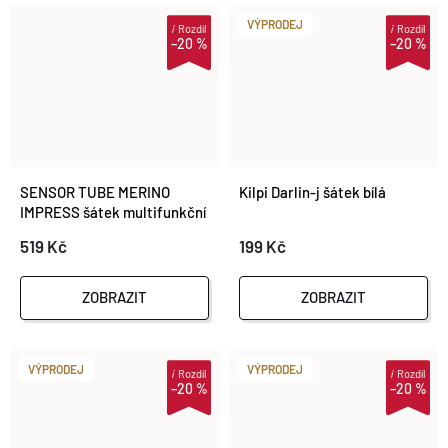
VÝPRODEJ
i
Rozdíl
i
Rozdíl
–20 %
–20 %
SENSOR TUBE MERINO
Kilpi Darlin-j šátek bílá
IMPRESS šátek multifunkční
černá/floral
519 Kč
199 Kč
ZOBRAZIT
ZOBRAZIT
VÝPRODEJ
VÝPRODEJ
i
Rozdíl
i
Rozdíl
–20 %
–20 %