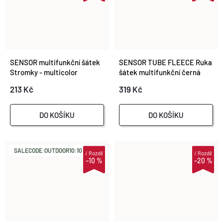
SENSOR multifunkční šátek
SENSOR TUBE FLEECE Ruka
Stromky - multicolor
šátek multifunkční černá
213 Kč
319 Kč
DO KOŠÍKU
DO KOŠÍKU
SALECODE:OUTDOOR10:10:%
i
Rozdíl
i
Rozdíl
–10 %
–20 %