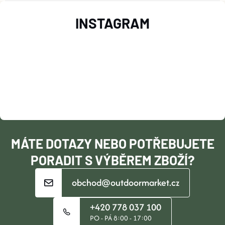
Z
Y
INSTAGRAM
Á
V
Ý
P
P
A
I
T
S
Í
U
MÁTE DOTAZY NEBO POTŘEBUJETE
PORADIT S VÝBĚREM ZBOŽÍ?
obchod@outdoormarket.cz
+420 778 037 100
PO - PÁ 8:00 - 17:00