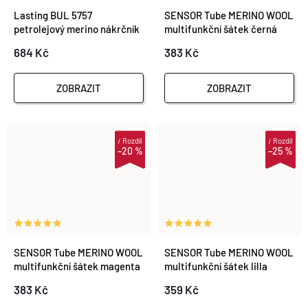
Lasting BUL 5757
SENSOR Tube MERINO WOOL
petrolejový merino nákrčník
multifunkční šátek černá
684 Kč
383 Kč
ZOBRAZIT
ZOBRAZIT
i
Rozdíl
i
Rozdíl
–20 %
–25 %
SENSOR Tube MERINO WOOL
SENSOR Tube MERINO WOOL
multifunkční šátek magenta
multifunkční šátek lilla
383 Kč
359 Kč