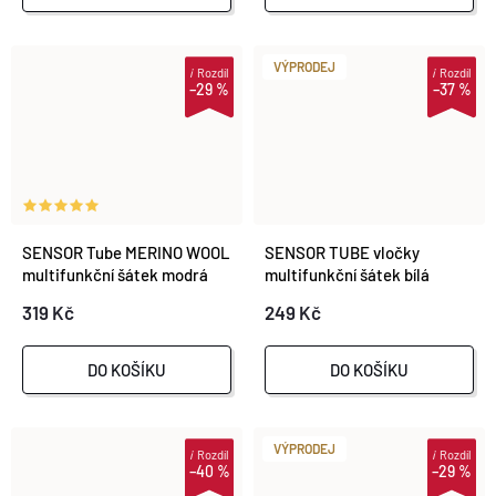
VÝPRODEJ
i
Rozdíl
i
Rozdíl
–29 %
–37 %
SENSOR Tube MERINO WOOL
SENSOR TUBE vločky
multifunkční šátek modrá
multifunkční šátek bílá
pruhy
319 Kč
249 Kč
DO KOŠÍKU
DO KOŠÍKU
VÝPRODEJ
i
Rozdíl
i
Rozdíl
–40 %
–29 %