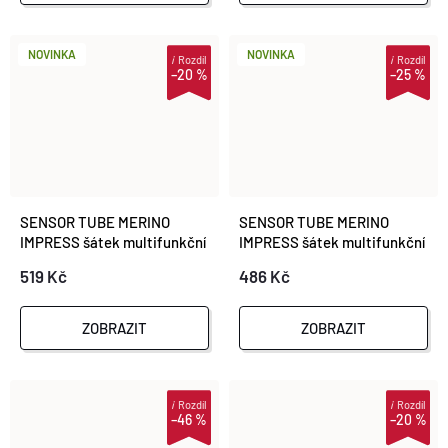
NOVINKA
NOVINKA
i
Rozdíl
i
Rozdíl
–20 %
–25 %
SENSOR TUBE MERINO
SENSOR TUBE MERINO
IMPRESS šátek multifunkční
IMPRESS šátek multifunkční
modrá/camo
růžová/camo
519 Kč
486 Kč
ZOBRAZIT
ZOBRAZIT
i
Rozdíl
i
Rozdíl
–46 %
–20 %