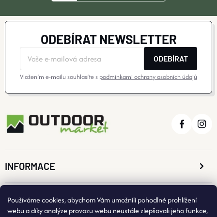
ODEBÍRAT NEWSLETTER
ODEBÍRAT
Vložením e-mailu souhlasíte s
podmínkami ochrany osobních údajů
INFORMACE
O NÁKUPU
Používáme cookies, abychom Vám umožnili pohodlné prohlížení
webu a díky analýze provozu webu neustále zlepšovali jeho funkce,