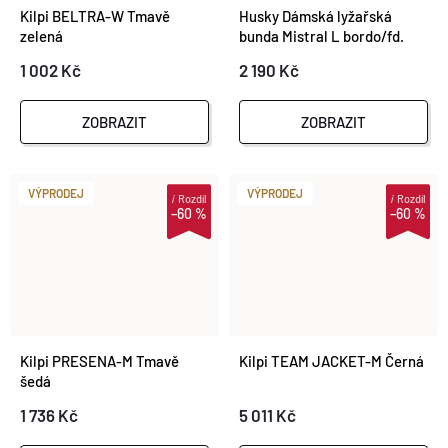
Kilpi BELTRA-W Tmavě
Husky Dámská lyžařská
zelená
bunda Mistral L bordo/fd.
red
1 002 Kč
2 190 Kč
ZOBRAZIT
ZOBRAZIT
VÝPRODEJ
VÝPRODEJ
i
Rozdíl
i
Rozdíl
–60 %
–60 %
Kilpi PRESENA-M Tmavě
Kilpi TEAM JACKET-M Černá
šedá
1 736 Kč
5 011 Kč