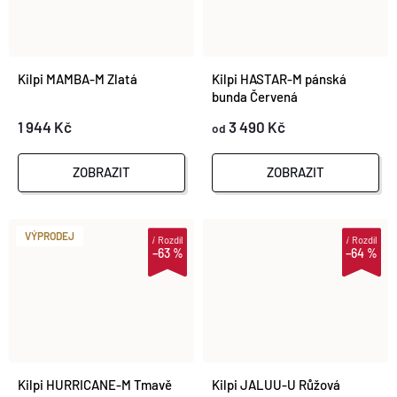
Kilpi MAMBA-M Zlatá
Kilpi HASTAR-M pánská
bunda Červená
1 944 Kč
3 490 Kč
od
ZOBRAZIT
ZOBRAZIT
VÝPRODEJ
i
Rozdíl
i
Rozdíl
–63 %
–64 %
Kilpi HURRICANE-M Tmavě
Kilpi JALUU-U Růžová