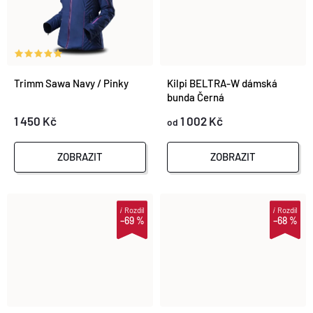
D
U
U
K
K
Trimm Sawa Navy / Pinky
Kilpi BELTRA-W dámská
T
bunda Černá
T
1 450 Kč
1 002 Kč
od
Ů
Ů
ZOBRAZIT
ZOBRAZIT
i
Rozdíl
i
Rozdíl
–69 %
–68 %