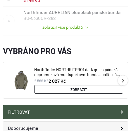
2 146 Kč
O nás
Moje objednávka
Northfinder AURELIAN blueblack pánská bunda
BU-5330OR-282
Zobrazit více produktů
2 411 Kč
VYBRÁNO PRO VÁS
Northfinder NORTHKITPRO1 dark green pánská
nepromokavá multisportovní bunda sbalitelná
BU-32691OR-300
2 027 Kč
2 599 Kč
ZOBRAZIT
FILTROVAT
Ř
Doporučujeme