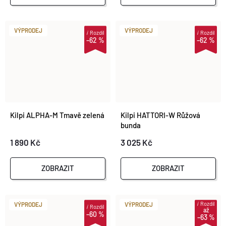
VÝPRODEJ
VÝPRODEJ
i
Rozdíl
i
Rozdíl
–62 %
–62 %
Kilpi ALPHA-M Tmavě zelená
Kilpi HATTORI-W Růžová
bunda
1 890 Kč
3 025 Kč
ZOBRAZIT
ZOBRAZIT
i
Rozdíl
VÝPRODEJ
VÝPRODEJ
i
Rozdíl
až
–60 %
–63 %