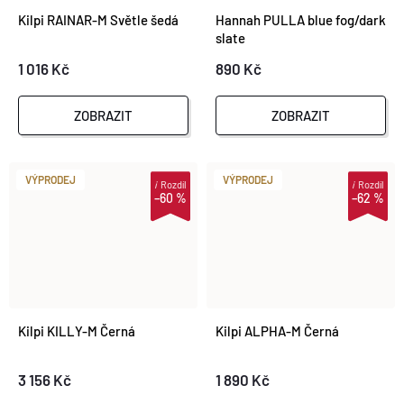
Kilpi RAINAR-M Světle šedá
Hannah PULLA blue fog/dark
slate
1 016 Kč
890 Kč
ZOBRAZIT
ZOBRAZIT
VÝPRODEJ
VÝPRODEJ
i
Rozdíl
i
Rozdíl
–60 %
–62 %
Kilpi KILLY-M Černá
Kilpi ALPHA-M Černá
3 156 Kč
1 890 Kč