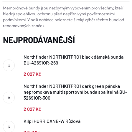
BOTY A PONOŽKY
Membránové bundy jsou nezbytným vybavením pro všechny, kteří
hledají spolehlivou ochranu před nepříznivými povětrnostními
podmínkami. V naší nabídce naleznete široký výběr těchto bund od
DOPLŇKY
renomovaných značek.
NEJPRODÁVANĚJŠÍ
VYBAVENÍ
Northfinder NORTHKITPRO1 black dámská bunda
CYKLISTIKA
BU-42691OR-269
2 027 Kč
Značky
Northfinder NORTHKITPRO1 dark green pánská
nepromokavá multisportovní bunda sbalitelná BU-
32691OR-300
Velikosti
Kontakty
Napište nám
Slovník pojmů
Nákup pro kolektiv
Slevové kódy
Blog
2 027 Kč
Doprava a platba
Mimosoudní řešení sporů
Obchodní podmínky
Ochrana osobních údajů
Kilpi HURRICANE-W Růžová
Reklamace
Výměna a vrácení
Stav objednávky