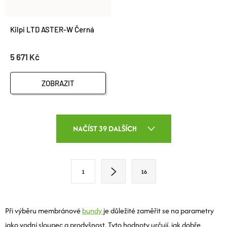
Kilpi LTD ASTER-W Černá
5 671 Kč
ZOBRAZIT
O
NAČÍST 39 DALŠÍCH
V
L
S
1
16
T
Á
R
D
Á
Při výběru membránové
bundy
je důležité zaměřit se na parametry
A
N
jako vodní sloupec a prodyšnost. Tyto hodnoty určují, jak dobře