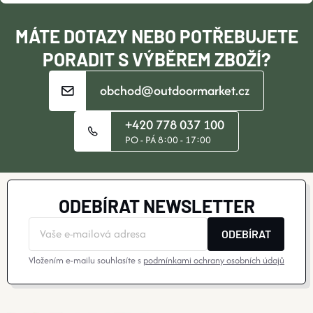
S
Í
MÁTE DOTAZY NEBO POTŘEBUJETE
U
PORADIT S VÝBĚREM ZBOŽÍ?
obchod@outdoormarket.cz
+420 778 037 100
PO - PÁ 8:00 - 17:00
ODEBÍRAT NEWSLETTER
ODEBÍRAT
Vložením e-mailu souhlasíte s
podmínkami ochrany osobních údajů