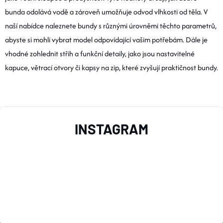
K
bunda odolává vodě a zároveň umožňuje odvod vlhkosti od těla. V
C
O
naší nabídce naleznete bundy s různými úrovněmi těchto parametrů,
Í
V
abyste si mohli vybrat model odpovídající vašim potřebám. Dále je
Á
vhodné zohlednit střih a funkční detaily, jako jsou nastavitelné
P
N
kapuce, větrací otvory či kapsy na zip, které zvyšují praktičnost bundy.
R
Í
V
Z
K
INSTAGRAM
Y
Á
V
P
Ý
A
P
T
I