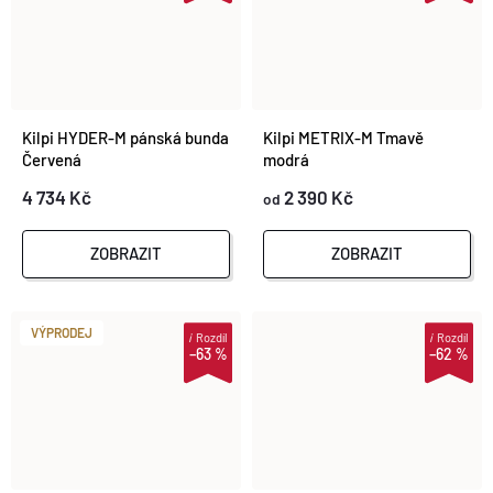
Kilpi HYDER-M pánská bunda
Kilpi METRIX-M Tmavě
Červená
modrá
4 734 Kč
2 390 Kč
od
ZOBRAZIT
ZOBRAZIT
VÝPRODEJ
i
Rozdíl
i
Rozdíl
–63 %
–62 %