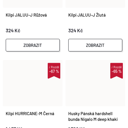
Kilpi JALUU-J Růžová
Kilpi JALUU-J Žlutá
324 Kč
324 Kč
ZOBRAZIT
ZOBRAZIT
i
Rozdíl
i
Rozdíl
–67 %
–65 %
Kilpi HURRICANE-M Černá
Husky Pánská hardshell
bunda Nigalo M deep khaki