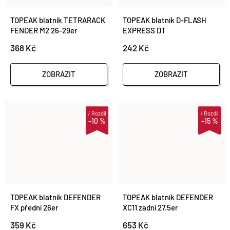
TOPEAK blatník TETRARACK
TOPEAK blatník D-FLASH
FENDER M2 26-29er
EXPRESS DT
368 Kč
242 Kč
ZOBRAZIT
ZOBRAZIT
i
Rozdíl
i
Rozdíl
–10 %
–15 %
TOPEAK blatník DEFENDER
TOPEAK blatník DEFENDER
FX přední 26er
XC11 zadní 27.5er
359 Kč
653 Kč