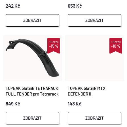
S
242 Kč
653 Kč
P
P
R
ZOBRAZIT
ZOBRAZIT
R
O
O
i
Rozdíl
i
Rozdíl
–15 %
–10 %
D
D
U
U
K
K
TOPEAK blatník TETRARACK
TOPEAK blatník MTX
T
FULL FENDER pro Tetrarack
DEFENDER II
T
M2/M2L/M2 HD
849 Kč
143 Kč
Ů
Ů
ZOBRAZIT
ZOBRAZIT