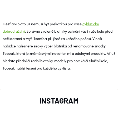
O
V
Déšť ani bláto už nemusí být překážkou pro vaše
cyklistické
dobrodružství
. Správně zvolené blatníky ochrání vás i vaše kolo před
L
nečistotami a zvýší komfort při jízdě za každého počasí. V naší
Á
nabídce naleznete široký výběr blatníků od renomované značky
Topeak, která je známá svými inovativními a odolnými produkty. Ať už
D
hledáte přední či zadní blatníky, modely pro horská či silniční kola,
A
Topeak nabízí řešení pro každého cyklistu.
C
Í
Z
P
INSTAGRAM
Á
R