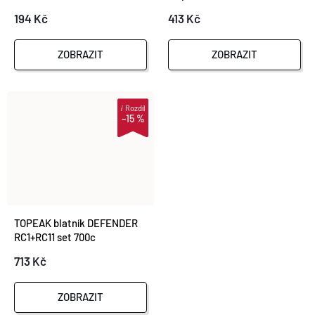
194 Kč
413 Kč
ZOBRAZIT
ZOBRAZIT
i
Rozdíl
–15 %
TOPEAK blatník DEFENDER
RC1+RC11 set 700c
713 Kč
ZOBRAZIT