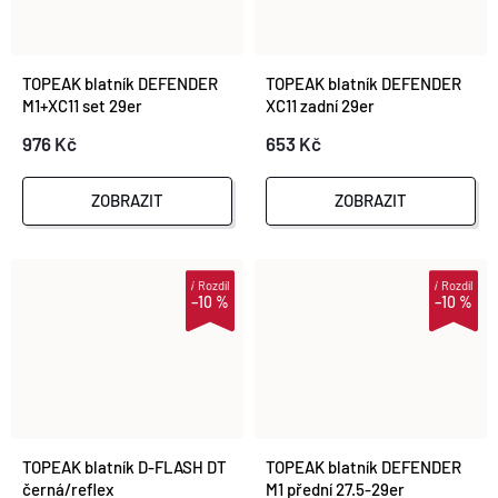
TOPEAK blatník DEFENDER
TOPEAK blatník DEFENDER
M1+XC11 set 29er
XC11 zadní 29er
976 Kč
653 Kč
ZOBRAZIT
ZOBRAZIT
i
Rozdíl
i
Rozdíl
–10 %
–10 %
TOPEAK blatník D-FLASH DT
TOPEAK blatník DEFENDER
černá/reflex
M1 přední 27.5-29er