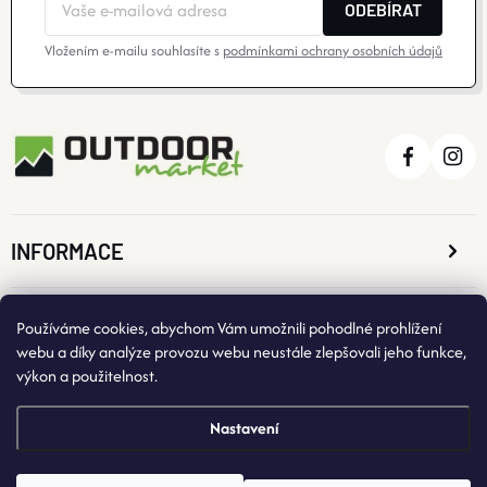
ODEBÍRAT
Vložením e-mailu souhlasíte s
podmínkami ochrany osobních údajů
INFORMACE
O NÁKUPU
Používáme cookies, abychom Vám umožnili pohodlné prohlížení
webu a díky analýze provozu webu neustále zlepšovali jeho funkce,
výkon a použitelnost.
KONTAKTNÍ ÚDAJE
Nastavení