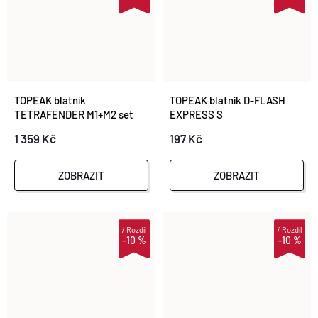
TOPEAK blatník
TOPEAK blatník D-FLASH
TETRAFENDER M1+M2 set
EXPRESS S
26-29er
1 359 Kč
197 Kč
ZOBRAZIT
ZOBRAZIT
i
Rozdíl
i
Rozdíl
–10 %
–10 %