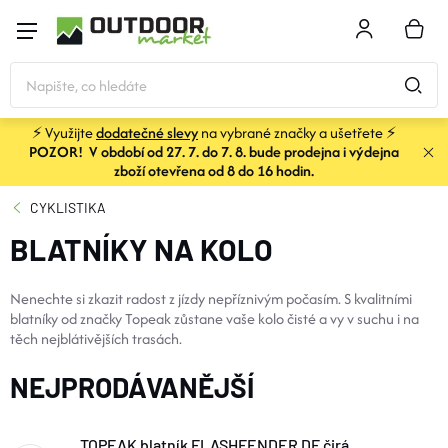
Přejít
na
NÁKU
obsah
KOŠÍK
⚡ Využijte
dodatečné slevy
na vybrané značky a ušetřete ⚡
POZOR! V období od 27. 7. do 7. 8. bude prodejna i výdejna
STANY
zboží otevřena od 8 do 16 hodin.
CYKLISTIKA
SPACÁKY
BLATNÍKY NA KOLO
BATOHY A TAŠKY
Nenechte si zkazit radost z jízdy nepříznivým počasím. S kvalitními
blatníky od značky Topeak zůstane vaše kolo čisté a vy v suchu i na
těch nejblátivějších trasách.​
KARIMATKY
NEJPRODÁVANĚJŠÍ
OBLEČENÍ
TOPEAK blatník FLASHFENDER DF čirá