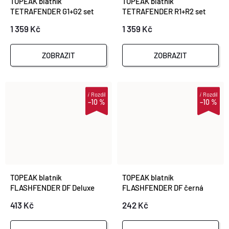
TOPEAK blatník
TOPEAK blatník
TETRAFENDER G1+G2 set
TETRAFENDER R1+R2 set
650c/700c
650c/700c
1 359 Kč
1 359 Kč
ZOBRAZIT
ZOBRAZIT
i
Rozdíl
i
Rozdíl
–10 %
–10 %
TOPEAK blatník
TOPEAK blatník
FLASHFENDER DF Deluxe
FLASHFENDER DF černá
Edition
413 Kč
242 Kč