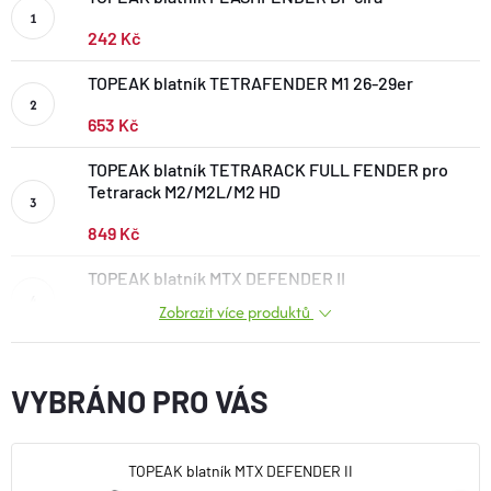
BOTY A PONOŽKY
242 Kč
TOPEAK blatník TETRAFENDER M1 26-29er
DOPLŇKY
653 Kč
VYBAVENÍ
TOPEAK blatník TETRARACK FULL FENDER pro
Tetrarack M2/M2L/M2 HD
CYKLISTIKA
849 Kč
TOPEAK blatník MTX DEFENDER II
Značky
Zobrazit více produktů
143 Kč
Velikosti
Kontakty
Napište nám
Slovník pojmů
Nákup pro kolektiv
Slevové kódy
Blog
VYBRÁNO PRO VÁS
Doprava a platba
Mimosoudní řešení sporů
Obchodní podmínky
Ochrana osobních údajů
TOPEAK blatník MTX DEFENDER II
Reklamace
Výměna a vrácení
Stav objednávky