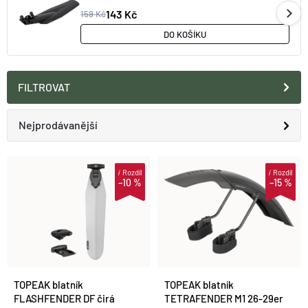
O nás
Moje objednávka
143 Kč
159 Kč
DO KOŠÍKU
FILTROVAT
Ř
Nejprodávanější
A
Doporučujeme
V
i
Rozdíl
i
Rozdíl
–10 %
–15 %
Z
Nejlevnější
Ý
E
Nejdražší
P
N
Abecedně
I
TOPEAK blatník
TOPEAK blatník
Í
FLASHFENDER DF čirá
TETRAFENDER M1 26-29er