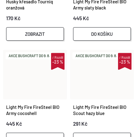
Husky křesadlo Tourniq
Light My Fire FireSteel BIO
oranžová
Army slaty black
170 Kč
445 Kč
ZOBRAZIT
DO KOŠÍKU
AKCE BUSHCRAFT DO 9. 8.
AKCE BUSHCRAFT DO 9. 8.
i
Rozdíl
i
Rozdíl
–23 %
–23 %
Light My Fire FireSteel BIO
Light My Fire FireSteel BIO
Army cocoshell
Scout hazy blue
445 Kč
291 Kč