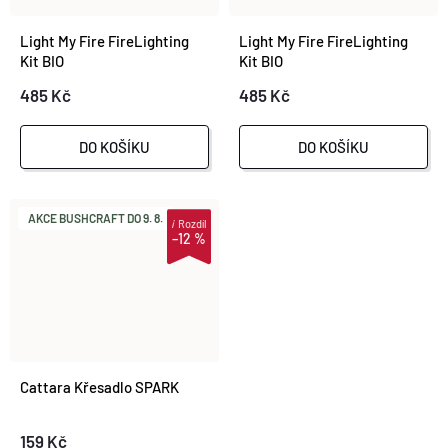
Light My Fire FireLighting
Light My Fire FireLighting
Kit BIO
Kit BIO
hazyblue/rustyorange
sandygreen/cocoshell
485 Kč
485 Kč
DO KOŠÍKU
DO KOŠÍKU
AKCE BUSHCRAFT DO 9. 8.
i
Rozdíl
–12 %
Cattara Křesadlo SPARK
159 Kč