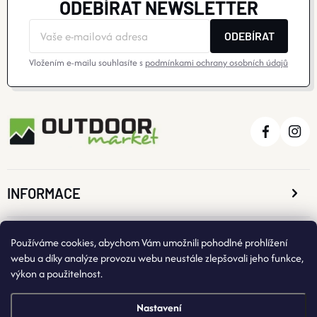
ODEBÍRAT NEWSLETTER
ODEBÍRAT
Vložením e-mailu souhlasíte s
podmínkami ochrany osobních údajů
INFORMACE
O NÁKUPU
Používáme cookies, abychom Vám umožnili pohodlné prohlížení
webu a díky analýze provozu webu neustále zlepšovali jeho funkce,
výkon a použitelnost.
KONTAKTNÍ ÚDAJE
Nastavení