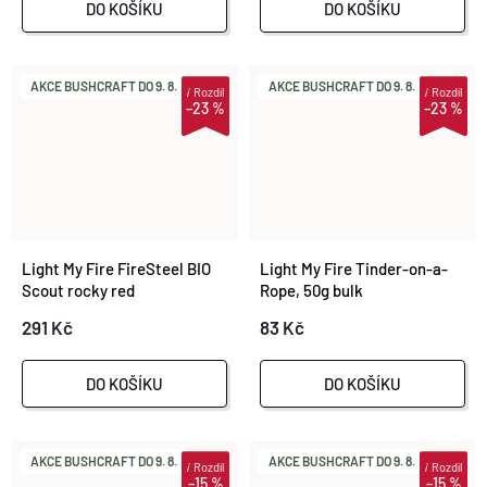
DO KOŠÍKU
DO KOŠÍKU
AKCE BUSHCRAFT DO 9. 8.
AKCE BUSHCRAFT DO 9. 8.
i
Rozdíl
i
Rozdíl
–23 %
–23 %
Light My Fire FireSteel BIO
Light My Fire Tinder-on-a-
Scout rocky red
Rope, 50g bulk
291 Kč
83 Kč
DO KOŠÍKU
DO KOŠÍKU
AKCE BUSHCRAFT DO 9. 8.
AKCE BUSHCRAFT DO 9. 8.
i
Rozdíl
i
Rozdíl
–15 %
–15 %