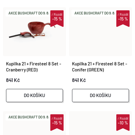
R
O
O
AKCE BUSHCRAFT DO 9. 8.
AKCE BUSHCRAFT DO 9. 8.
i
Rozdíl
i
Rozdíl
–15 %
–15 %
D
D
U
U
K
K
Kupilka 21 + Firesteel 8 Set -
Kupilka 21 + Firesteel 8 Set -
T
Cranberry (RED)
Conifer (GREEN)
T
841 Kč
841 Kč
Ů
Ů
DO KOŠÍKU
DO KOŠÍKU
AKCE BUSHCRAFT DO 9. 8.
i
Rozdíl
i
Rozdíl
–15 %
–10 %