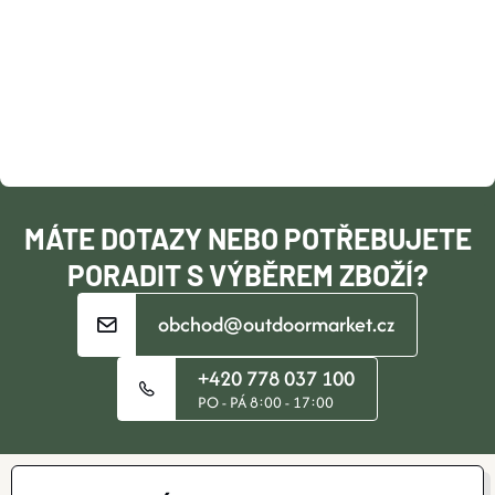
Á
R
P
V
A
K
T
Y
V
Í
MÁTE DOTAZY NEBO POTŘEBUJETE
Ý
PORADIT S VÝBĚREM ZBOŽÍ?
P
obchod@outdoormarket.cz
I
+420 778 037 100
S
PO - PÁ 8:00 - 17:00
U