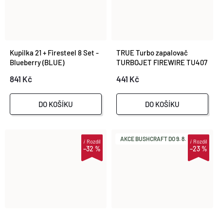
Kupilka 21 + Firesteel 8 Set -
TRUE Turbo zapalovač
Blueberry (BLUE)
TURBOJET FIREWIRE TU407
841 Kč
441 Kč
DO KOŠÍKU
DO KOŠÍKU
AKCE BUSHCRAFT DO 9. 8.
i
Rozdíl
i
Rozdíl
–32 %
–23 %