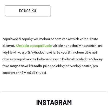
DO KOŠÍKU
O
V
Zapalovač či zápalky vás mohou během venkovních vaření často
zklamat.
Křesadla a podpalovače
vás ale nenechají v nesnázích, ani
L
když je vlhko a prší. Výhodou také je, že vydrží mnohem déle než
Á
obyčejný zapalovač. Přibalte si do svých krabiček poslední záchrany
také
magnéziová křesadla
, jako spolehlivý a trvanlivý nástroj pro
D
zapálení ohně v každé situaci.
A
C
Z
Í
INSTAGRAM
P