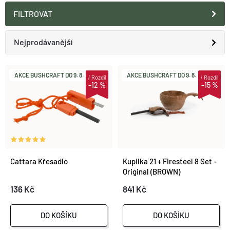
O nás
Moje objednávka
FILTROVAT
Ř
Nejprodávanější
A
Doporučujeme
V
AKCE BUSHCRAFT DO 9. 8.
AKCE BUSHCRAFT DO 9. 8.
i
Rozdíl
i
Rozdíl
–12 %
–15 %
Z
Nejlevnější
Ý
E
Nejdražší
P
N
Abecedně
I
Cattara Křesadlo
Kupilka 21 + Firesteel 8 Set -
Í
Original (BROWN)
S
136 Kč
841 Kč
P
P
R
DO KOŠÍKU
DO KOŠÍKU