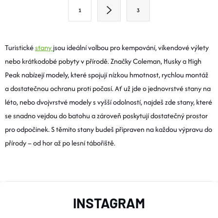
L
S
1
3
T
Á
R
D
Á
Turistické
stany
jsou ideální volbou pro kempování, víkendové výlety
A
N
nebo krátkodobé pobyty v přírodě. Značky Coleman, Husky a High
K
Peak nabízejí modely, které spojují nízkou hmotnost, rychlou montáž
C
O
a dostatečnou ochranu proti počasí. Ať už jde o jednovrstvé stany na
Í
V
léto, nebo dvojvrstvé modely s vyšší odolností, najdeš zde stany, které
Á
se snadno vejdou do batohu a zároveň poskytují dostatečný prostor
P
N
pro odpočinek. S těmito stany budeš připraven na každou výpravu do
R
Í
přírody – od hor až po lesní tábořiště.
V
K
Z
Y
INSTAGRAM
Á
V