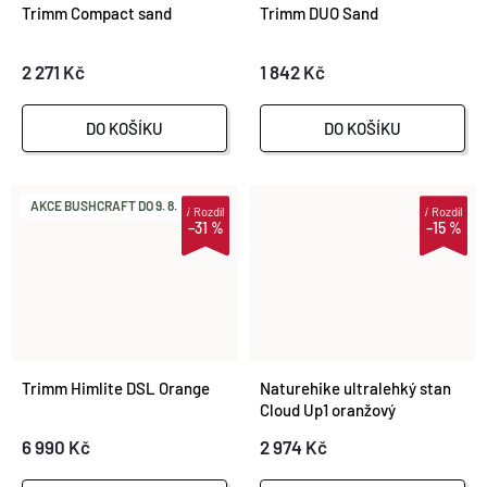
Trimm Compact sand
Trimm DUO Sand
2 271 Kč
1 842 Kč
DO KOŠÍKU
DO KOŠÍKU
AKCE BUSHCRAFT DO 9. 8.
i
Rozdíl
i
Rozdíl
–31 %
–15 %
Trimm Himlite DSL Orange
Naturehike ultralehký stan
Cloud Up1 oranžový
6 990 Kč
2 974 Kč