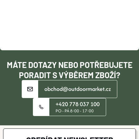
Ý
P
P
A
I
T
S
Í
U
MÁTE DOTAZY NEBO POTŘEBUJETE
PORADIT S VÝBĚREM ZBOŽÍ?
obchod@outdoormarket.cz
+420 778 037 100
PO - PÁ 8:00 - 17:00