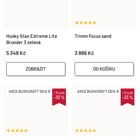
Husky Stan Extreme Lite
Trimm Focus sand
Bronder 3 zelená
5 348 Kč
3 886 Kč
ZOBRAZIT
DO KOŠÍKU
AKCE BUSHCRAFT DO 9. 8.
AKCE BUSHCRAFT DO 9. 8.
i
Rozdíl
i
Rozdíl
–33 %
–33 %