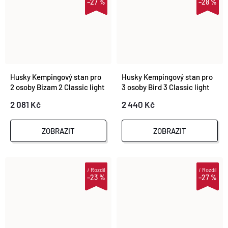
–27 %
–28 %
Husky Kempingový stan pro
Husky Kempingový stan pro
2 osoby Bizam 2 Classic light
3 osoby Bird 3 Classic light
grey
grey
2 081 Kč
2 440 Kč
ZOBRAZIT
ZOBRAZIT
i
Rozdíl
i
Rozdíl
–23 %
–27 %