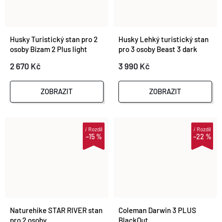
Husky Turistický stan pro 2
Husky Lehký turistický stan
osoby Bizam 2 Plus light
pro 3 osoby Beast 3 dark
brown
green
2 670 Kč
3 990 Kč
ZOBRAZIT
ZOBRAZIT
i
Rozdíl
i
Rozdíl
–15 %
–22 %
Naturehike STAR RIVER stan
Coleman Darwin 3 PLUS
pro 2 osoby
BlackOut