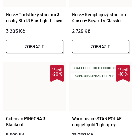
Husky Turistický stan pro 3
Husky Kempingový stan pro
osoby Bird 3 Plus light brown
4 osoby Boyard 4 Classic
light grey
3 205 Kč
2 729 Kč
ZOBRAZIT
ZOBRAZIT
SALECODE:OUTDOOR10:10:%
i
Rozdíl
i
Rozdíl
–20 %
–10 %
AKCE BUSHCRAFT DO 9. 8.
Coleman PINGORA 3
Warmpeace STAN POLAR
Blackout
nugget gold/light grey
5 599 Kč
13 050 Kč