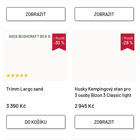
ZOBRAZIT
ZOBRAZIT
AKCE BUSHCRAFT DO 9. 8.
i
Rozdíl
i
Rozdíl
–30 %
–28 %
Trimm Largo sand
Husky Kempingový stan pro
3 osoby Bizon 3 Classic light
grey
3 390 Kč
2 945 Kč
DO KOŠÍKU
ZOBRAZIT