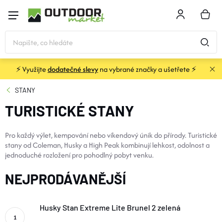
Přejít
na
NÁKU
obsah
KOŠÍK
⚡ Využijte
dodatečné slevy
na vybrané značky a ušetřete ⚡
STANY
STANY
TURISTICKÉ STANY
SPACÁKY
Pro každý výlet, kempování nebo víkendový únik do přírody. Turistické
BATOHY A TAŠKY
stany od Coleman, Husky a High Peak kombinují lehkost, odolnost a
jednoduché rozložení pro pohodlný pobyt venku.
KARIMATKY
NEJPRODÁVANĚJŠÍ
OBLEČENÍ
Husky Stan Extreme Lite Brunel 2 zelená