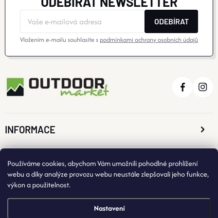
ODEBÍRAT NEWSLETTER
ODEBÍRAT
Vložením e-mailu souhlasíte s
podmínkami ochrany osobních údajů
INFORMACE
O NÁKUPU
Používáme cookies, abychom Vám umožnili pohodlné prohlížení
webu a díky analýze provozu webu neustále zlepšovali jeho funkce,
výkon a použitelnost.
KONTAKTNÍ ÚDAJE
Nastavení