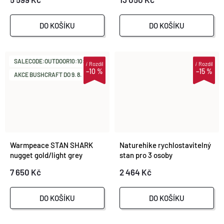
DO KOŠÍKU
DO KOŠÍKU
SALECODE:OUTDOOR10:10:%
i
Rozdíl
i
Rozdíl
–10 %
–15 %
AKCE BUSHCRAFT DO 9. 8.
Warmpeace STAN SHARK
Naturehike rychlostavitelný
nugget gold/light grey
stan pro 3 osoby
7 650 Kč
2 464 Kč
DO KOŠÍKU
DO KOŠÍKU