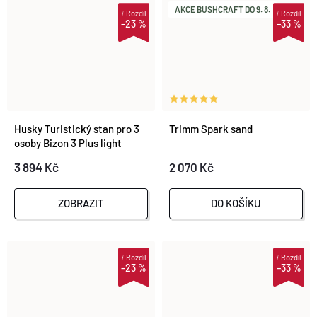
AKCE BUSHCRAFT DO 9. 8.
i
Rozdíl
i
Rozdíl
–23 %
–33 %
Husky Turistický stan pro 3
Trimm Spark sand
osoby Bizon 3 Plus light
brown
3 894 Kč
2 070 Kč
ZOBRAZIT
DO KOŠÍKU
i
Rozdíl
i
Rozdíl
–23 %
–33 %