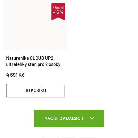
i
Rozdíl
–15 %
Naturehike CLOUD UP2
ultralehký stan pro 2 osoby
4 691 Kč
DO KOŠÍKU
O
NAČÍST 39 DALŠÍCH
V