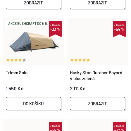
R
ZOBRAZIT
ZOBRAZIT
R
O
O
AKCE BUSHCRAFT DO 9. 8.
i
Rozdíl
i
Rozdíl
–33 %
–54 %
D
D
U
U
K
K
Trimm Solo
Husky Stan Outdoor Boyard
T
4 plus zelená
T
1 550 Kč
2 111 Kč
Ů
Ů
DO KOŠÍKU
ZOBRAZIT
i
Rozdíl
i
Rozdíl
–54 %
–32 %