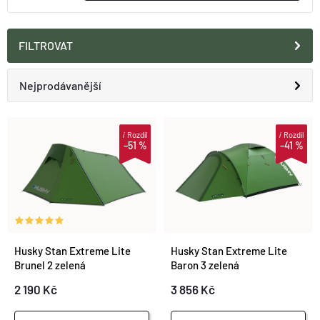
O nás
Moje objednávka
FILTROVAT
Ř
Nejprodávanější
A
Doporučujeme
V
i
Rozdíl
i
Rozdíl
–51 %
–41 %
Z
Nejlevnější
Ý
E
Nejdražší
P
N
Abecedně
I
Husky Stan Extreme Lite
Husky Stan Extreme Lite
Í
Brunel 2 zelená
Baron 3 zelená
S
2 190 Kč
3 856 Kč
P
P