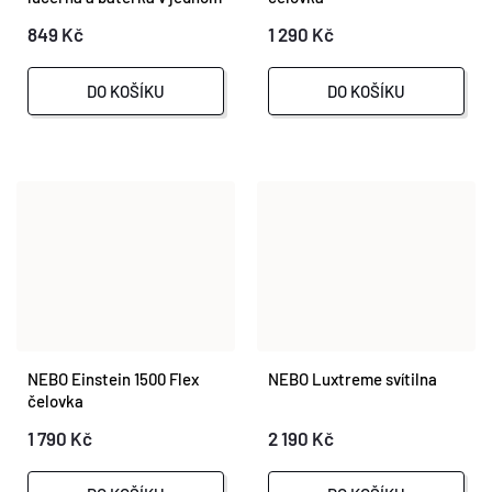
O nás
Moje objednávka
Ů
849 Kč
1 290 Kč
Ů
DO KOŠÍKU
DO KOŠÍKU
NEBO Einstein 1500 Flex
NEBO Luxtreme svítilna
čelovka
1 790 Kč
2 190 Kč