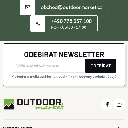
R
obchod@outdoormarket.cz
V
+420 778 037 100
K
PO - PÁ 8:00 - 17:00
Y
V
ODEBÍRAT NEWSLETTER
Ý
ODEBÍRAT
P
Vložením e-mailu souhlasíte s
podmínkami ochrany osobních údajů
I
S
U