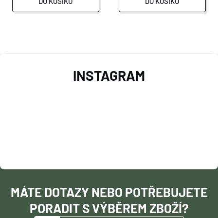
DO KOŠÍKU
DO KOŠÍKU
O
Z
V
INSTAGRAM
L
Á
Á
P
D
A
A
T
C
Í
Í
MÁTE DOTAZY NEBO POTŘEBUJETE
P
PORADIT S VÝBĚREM ZBOŽÍ?