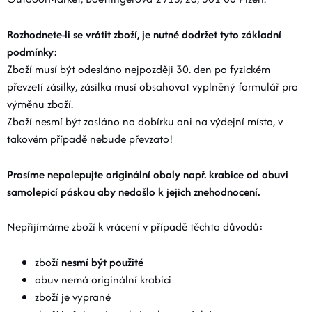
O nás
Moje objednávka
Rozhodnete-li se vrátit zboží, je nutné dodržet tyto základní
podmínky:
Zboží musí být odesláno nejpozději 30. den po fyzickém
převzetí zásilky, zásilka musí obsahovat vyplněný formulář pro
výměnu zboží.
Zboží nesmí být zasláno na dobírku ani na výdejní místo, v
takovém případě nebude převzato!
Prosíme nepolepujte originální obaly např. krabice od obuvi
samolepicí páskou aby nedošlo k jejich znehodnocení.
Nepřijímáme zboží k vrácení v případě těchto důvodů:
zboží
nesmí být použité
obuv nemá originální krabici
zboží je vyprané