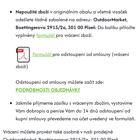
BOTY A PONOŽKY
Nepoužité zboží
v originálním obalu a včetně visaček
odešlete řádně zabalené na adresu:
OutdoorMarket,
DOPLŇKY
Boettingerova 2915/2a, 301 00 Plzeň
. Do balíku přiložte
vyplněný
formulář
pro vrácení zboží.
VYBAVENÍ
Formulář
pro odstoupení od smlouvy (vrácení
zboží)
CYKLISTIKA
Odstoupení od smlouvy můžete začít zde:
Značky
PODROBNOSTI OBJEDNÁVKY
Jakmile přijmeme zásilku s vráceným zbožím, vystavíme
Velikosti
Kontakty
Napište nám
Slovník pojmů
Vám dobropis a peníze Vám do 14 dnů odstoupení od
Nákup pro kolektiv
Slevové kódy
Blog
kupní smlouvy převedeme na účet uvedený ve formuláři.
Doprava a platba
Mimosoudní řešení sporů
Obchodní podmínky
Ochrana osobních údajů
Vrácení můžete provést také osobně v naší prodejně
Reklamace
Výměna a vrácení
Stav objednávky
OutdoorMarket, Boettingerova 2915/2a, 301 00 Plzeň.