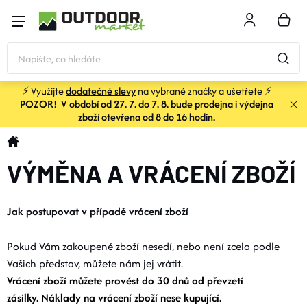
Přejít
na
NÁKU
obsah
KOŠÍK
⚡ Využijte
dodatečné slevy
na vybrané značky a ušetřete ⚡
POZOR! V období od 27. 7. do 7. 8. bude prodejna i výdejna
STANY
zboží otevřena od 8 do 16 hodin.
Domů
SPACÁKY
VÝMĚNA A VRÁCENÍ ZBOŽÍ
BATOHY A TAŠKY
Jak postupovat v případě vrácení zboží
KARIMATKY
Pokud Vám zakoupené zboží nesedí, nebo není zcela podle
Vašich představ, můžete nám jej vrátit.
OBLEČENÍ
Vrácení zboží můžete provést do 30 dnů od převzetí
zásilky. Náklady na vrácení zboží nese kupující.