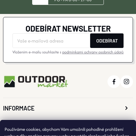
ODEBÍRAT NEWSLETTER
ODEBÍRAT
Vložením e-mailu souhlasíte s
podmínkami ochrany osobních údajů
INFORMACE
O NÁKUPU
Používáme cookies, abychom Vám umožnili pohodlné prohlížení
webu a díky analýze provozu webu neustále zlepšovali jeho funkce,