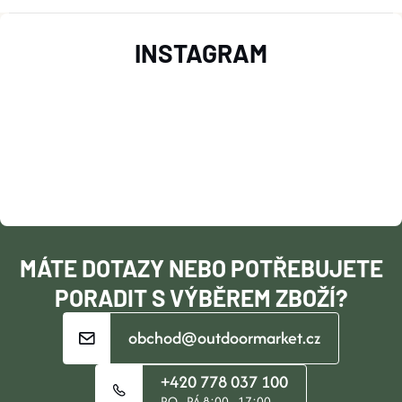
Z
INSTAGRAM
Á
P
A
T
Í
MÁTE DOTAZY NEBO POTŘEBUJETE
PORADIT S VÝBĚREM ZBOŽÍ?
obchod@outdoormarket.cz
+420 778 037 100
PO - PÁ 8:00 - 17:00