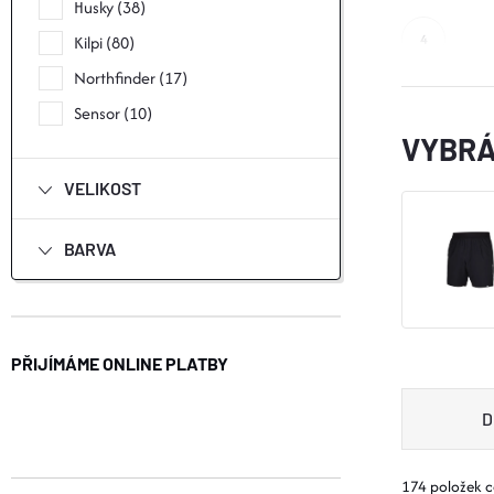
N
Husky
38
Kilpi
80
E
Northfinder
17
L
Sensor
10
VYBRÁ
VELIKOST
BARVA
PŘIJÍMÁME ONLINE PLATBY
Ř
D
A
174
položek 