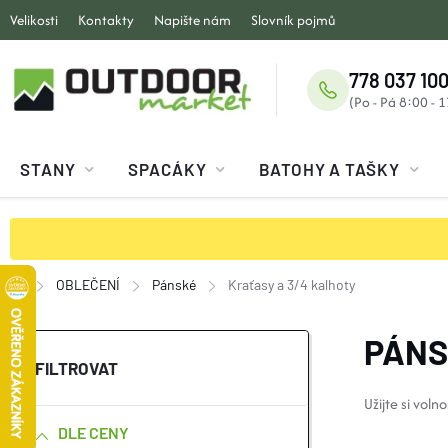
Přejít
Velikosti
Kontakty
Napište nám
Slovník pojmů
na
obsah
778 037 100
STANY
SPACÁKY
BATOHY A TAŠKY
OBLEČENÍ
Pánské
Kraťasy a 3/4 kalhoty
Domů
P
PÁNS
O
Užijte si voln
DLE CENY