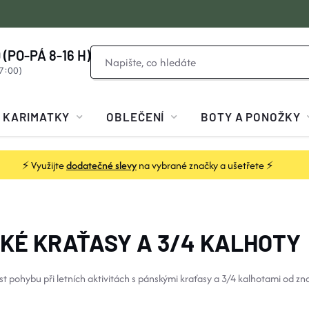
 (PO-PÁ 8-16 H)
KARIMATKY
OBLEČENÍ
BOTY A PONOŽKY
⚡ Využijte
dodatečné slevy
na vybrané značky a ušetřete ⚡
KÉ KRAŤASY A 3/4 KALHOTY
ost pohybu při letních aktivitách s pánskými kraťasy a 3/4 kalhotami od zn