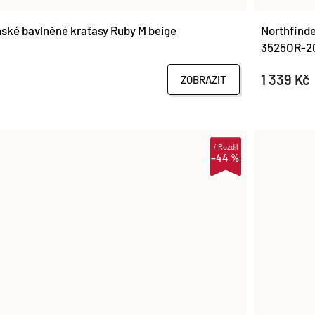
ské bavlněné kraťasy Ruby M beige
Northfinde
3525OR-2
1 339 Kč
ZOBRAZIT
i
Rozdíl
–44 %