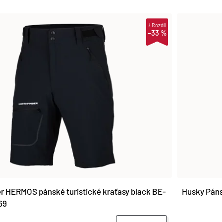
i
Rozdíl
–33 %
r HERMOS pánské turistické kraťasy black BE-
Husky Páns
69