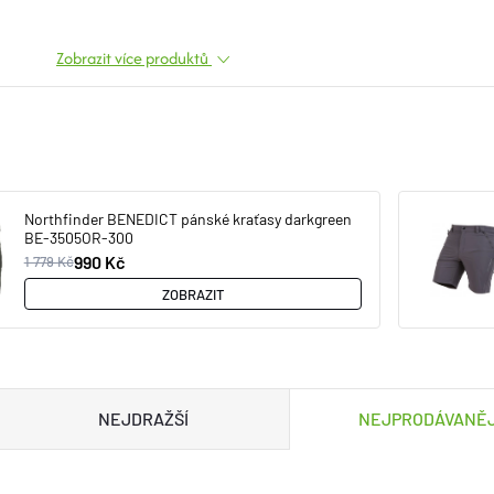
Zobrazit více produktů
Northfinder BENEDICT pánské kraťasy darkgreen
BE-3505OR-300
990 Kč
1 779 Kč
ZOBRAZIT
NEJDRAŽŠÍ
NEJPRODÁVANĚJ