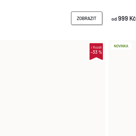
999 K
ZOBRAZIT
od
NOVINKA
i
Rozdíl
–33 %