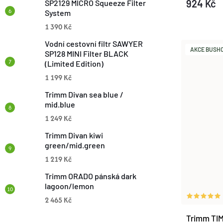
D
924 Kč
SP2129 MICRO Squeeze Filter
K
System
U
1 390 Kč
T
Vodní cestovní filtr SAWYER
K
AKCE BUSHCR
SP128 MINI Filter BLACK
Ů
(Limited Edition)
T
1 199 Kč
Ů
Trimm Divan sea blue /
mid.blue
1 249 Kč
Trimm Divan kiwi
green/mid.green
1 219 Kč
Trimm ORADO pánská dark
lagoon/lemon
2 465 Kč
Trimm TIM