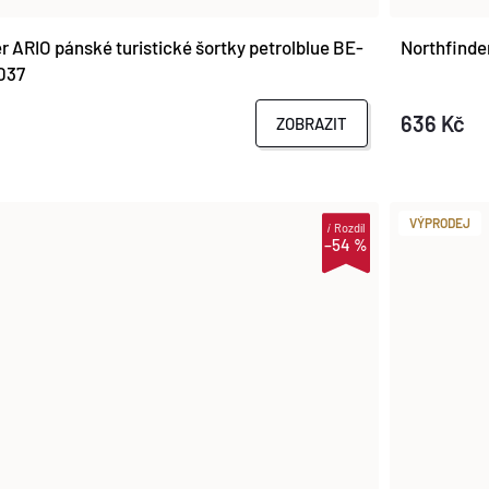
r ARIO pánské turistické šortky petrolblue BE-
Northfind
037
636 Kč
ZOBRAZIT
VÝPRODEJ
i
Rozdíl
–54 %