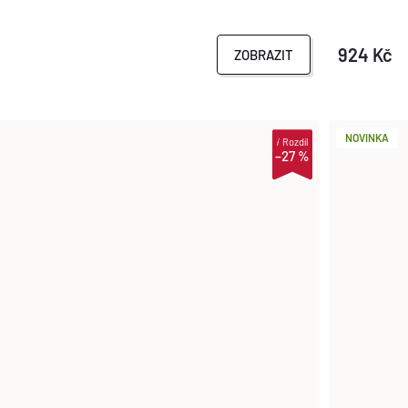
924 Kč
ZOBRAZIT
NOVINKA
i
Rozdíl
–27 %