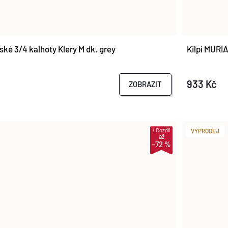
ké 3/4 kalhoty Klery M dk. grey
Kilpi MURI
933 Kč
ZOBRAZIT
i
Rozdíl
VÝPRODEJ
až
–72 %