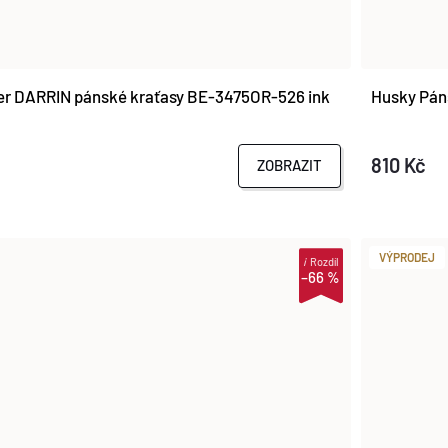
er DARRIN pánské kraťasy BE-3475OR-526 ink
Husky Páns
810 Kč
ZOBRAZIT
VÝPRODEJ
i
Rozdíl
–66 %