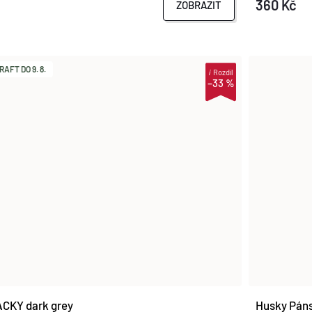
360 Kč
ZOBRAZIT
AFT DO 9. 8.
i
Rozdíl
–33 %
CKY dark grey
Husky Páns