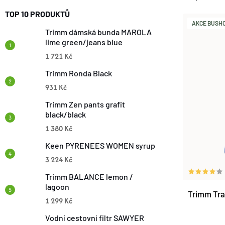
Z
TOP 10 PRODUKTŮ
V
AKCE BUSHCR
E
Trimm dámská bunda MAROLA
lime green/jeans blue
Ý
1 721 Kč
N
P
Trimm Ronda Black
Í
931 Kč
I
Trimm Zen pants grafit
P
black/black
S
1 380 Kč
R
P
Keen PYRENEES WOMEN syrup
O
3 224 Kč
R
Trimm BALANCE lemon /
D
lagoon
Trimm Tra
O
1 299 Kč
U
Vodní cestovní filtr SAWYER