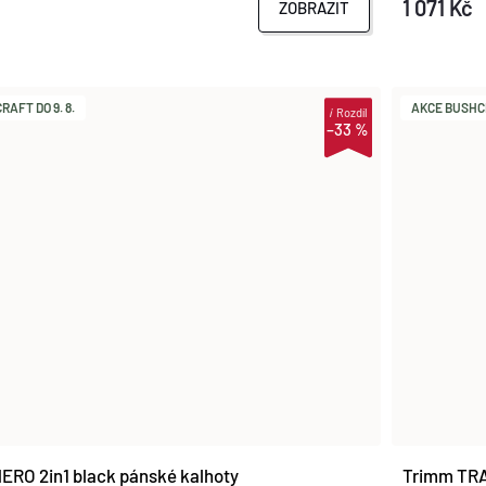
1 071 Kč
ZOBRAZIT
AFT DO 9. 8.
AKCE BUSHCR
i
Rozdíl
–33 %
ERO 2in1 black pánské kalhoty
Trimm TRA