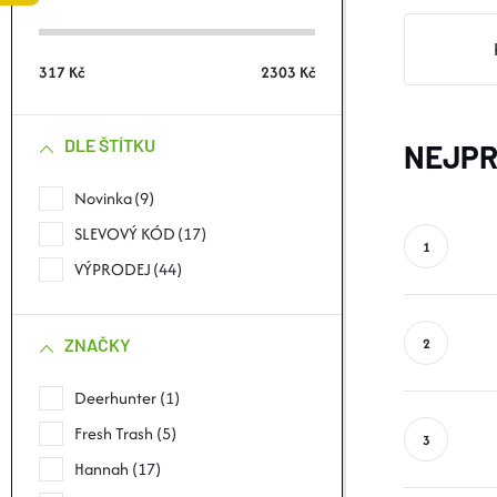
S
T
317
Kč
2303
Kč
R
DLE ŠTÍTKU
NEJPR
A
Novinka
9
N
SLEVOVÝ KÓD
17
N
VÝPRODEJ
44
Í
ZNAČKY
P
Deerhunter
1
Fresh Trash
5
A
Hannah
17