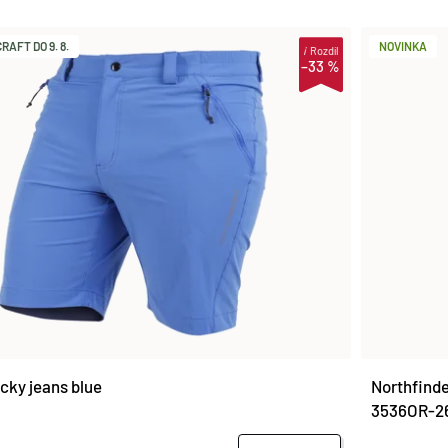
AFT DO 9. 8.
NOVINKA
i
Rozdíl
–33 %
cky jeans blue
Northfinde
3536OR-2