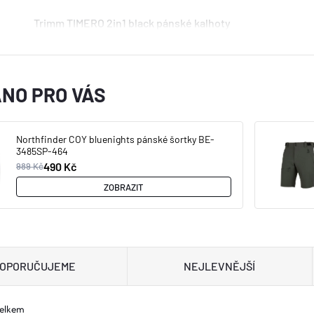
Trimm TIMERO 2in1 black pánské kalhoty
NO PRO VÁS
Northfinder COY bluenights pánské šortky BE-
3485SP-464
490 Kč
989 Kč
ZOBRAZIT
OPORUČUJEME
NEJLEVNĚJŠÍ
celkem