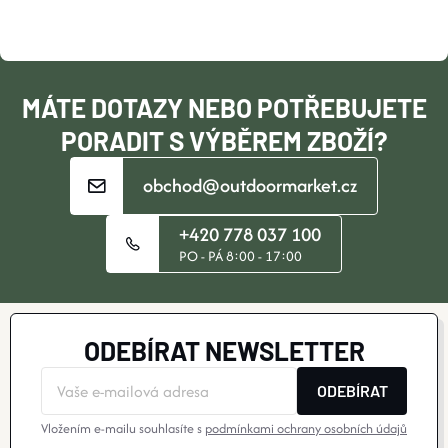
A
O nás
Moje objednávka
Ů
T
C
Ů
Í
Í
MÁTE DOTAZY NEBO POTŘEBUJETE
P
PORADIT S VÝBĚREM ZBOŽÍ?
R
obchod@outdoormarket.cz
V
+420 778 037 100
K
PO - PÁ 8:00 - 17:00
Y
V
ODEBÍRAT NEWSLETTER
Ý
ODEBÍRAT
P
Vložením e-mailu souhlasíte s
podmínkami ochrany osobních údajů
I