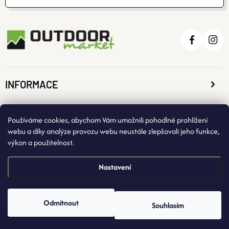
S
U
INFORMACE
O NÁKUPU
Používáme cookies, abychom Vám umožnili pohodlné prohlížení
webu a díky analýze provozu webu neustále zlepšovali jeho funkce,
výkon a použitelnost.
KONTAKTNÍ ÚDAJE
Nastavení
Odmítnout
Souhlasím
Copyright 2026
OutdoorMarket
. Všechna práva vyhrazena.
Vytvořil Shoptet