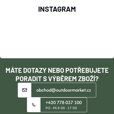
Z
V
INSTAGRAM
L
Á
Á
P
D
A
A
T
C
Í
Í
MÁTE DOTAZY NEBO POTŘEBUJETE
P
PORADIT S VÝBĚREM ZBOŽÍ?
R
obchod@outdoormarket.cz
V
+420 778 037 100
K
PO - PÁ 8:00 - 17:00