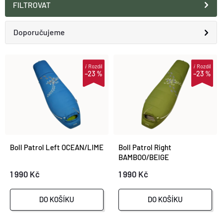
FILTROVAT
O nás
Moje objednávka
Ř
Doporučujeme
A
Nejlevnější
V
i
Rozdíl
i
Rozdíl
–23 %
–23 %
Z
Nejdražší
Ý
E
Nejprodávanější
P
N
Abecedně
I
Boll Patrol Left OCEAN/LIME
Boll Patrol Right
Í
BAMBOO/BEIGE
S
1 990 Kč
1 990 Kč
P
P
R
DO KOŠÍKU
DO KOŠÍKU
R