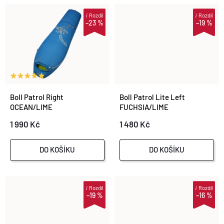
O
O
i
Rozdíl
i
Rozdíl
–23 %
–19 %
D
D
U
U
K
K
Boll Patrol Right
Boll Patrol Lite Left
T
OCEAN/LIME
FUCHSIA/LIME
T
1 990 Kč
1 480 Kč
Ů
Ů
DO KOŠÍKU
DO KOŠÍKU
i
Rozdíl
i
Rozdíl
–19 %
–16 %