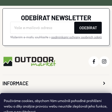
Y
V
ODEBÍRAT NEWSLETTER
Ý
ODEBÍRAT
P
Vložením e-mailu souhlasíte s
podmínkami ochrany osobních údajů
I
S
U
INFORMACE
O NÁKUPU
Používáme cookies, abychom Vám umožnili pohodlné prohlížení
webu a díky analýze provozu webu neustále zlepšovali jeho funkce,
výkon a použitelnost.