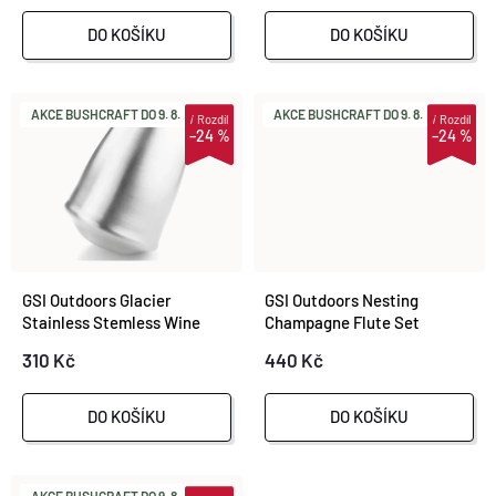
P
R
DO KOŠÍKU
DO KOŠÍKU
R
O
O
AKCE BUSHCRAFT DO 9. 8.
AKCE BUSHCRAFT DO 9. 8.
i
Rozdíl
i
Rozdíl
–24 %
–24 %
D
D
U
U
K
K
GSI Outdoors Glacier
GSI Outdoors Nesting
T
Stainless Stemless Wine
Champagne Flute Set
T
Glass 350 ml
310 Kč
440 Kč
Ů
Ů
DO KOŠÍKU
DO KOŠÍKU
AKCE BUSHCRAFT DO 9. 8.