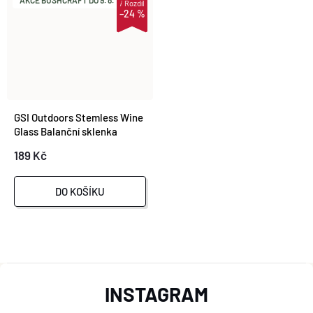
i
Rozdíl
–24 %
GSI Outdoors Stemless Wine
Glass Balanční sklenka
189 Kč
DO KOŠÍKU
O
Z
V
INSTAGRAM
L