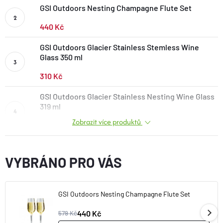
GSI Outdoors Nesting Champagne Flute Set
BOTY A PONOŽKY
440 Kč
DOPLŇKY
GSI Outdoors Glacier Stainless Stemless Wine
Glass 350 ml
VYBAVENÍ
310 Kč
GSI Outdoors Glacier Stainless Nesting Wine Glass
CYKLISTIKA
319 ml
Zobrazit více produktů
348 Kč
Značky
VYBRÁNO PRO VÁS
Velikosti
Kontakty
Napište nám
Slovník pojmů
Nákup pro kolektiv
Slevové kódy
Blog
Doprava a platba
Mimosoudní řešení sporů
GSI Outdoors Nesting Champagne Flute Set
Obchodní podmínky
Ochrana osobních údajů
440 Kč
579 Kč
Reklamace
Výměna a vrácení
Stav objednávky