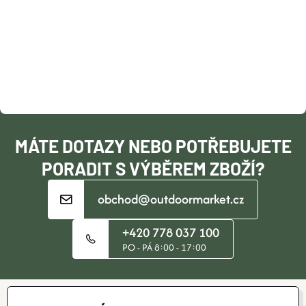
Á
Á
P
D
A
A
T
C
Í
Í
MÁTE DOTAZY NEBO POTŘEBUJETE
P
PORADIT S VÝBĚREM ZBOŽÍ?
R
obchod@outdoormarket.cz
V
+420 778 037 100
K
PO - PÁ 8:00 - 17:00
Y
V