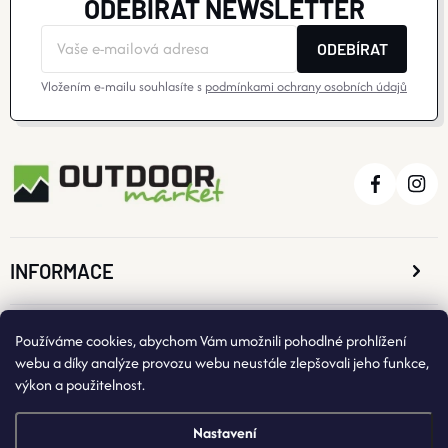
ODEBÍRAT NEWSLETTER
Ý
ODEBÍRAT
P
Vložením e-mailu souhlasíte s
podmínkami ochrany osobních údajů
I
S
U
INFORMACE
O NÁKUPU
Používáme cookies, abychom Vám umožnili pohodlné prohlížení
webu a díky analýze provozu webu neustále zlepšovali jeho funkce,
výkon a použitelnost.
KONTAKTNÍ ÚDAJE
Nastavení