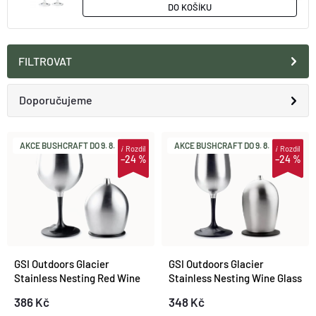
DO KOŠÍKU
O nás
Moje objednávka
FILTROVAT
Ř
Doporučujeme
A
Nejlevnější
V
AKCE BUSHCRAFT DO 9. 8.
AKCE BUSHCRAFT DO 9. 8.
i
Rozdíl
i
Rozdíl
–24 %
–24 %
Z
Nejdražší
Ý
E
Nejprodávanější
P
N
Abecedně
I
GSI Outdoors Glacier
GSI Outdoors Glacier
Í
Stainless Nesting Red Wine
Stainless Nesting Wine Glass
S
Glass 449 ml
319 ml
386 Kč
348 Kč
P