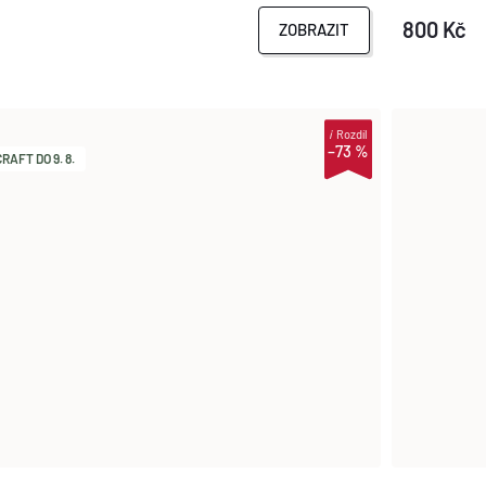
800 Kč
ZOBRAZIT
i
Rozdíl
–73 %
AFT DO 9. 8.