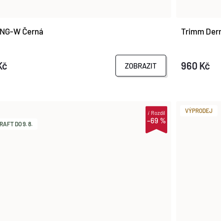
ANG-W Černá
Trimm Der
Kč
960 Kč
ZOBRAZIT
VÝPRODEJ
i
Rozdíl
–69 %
AFT DO 9. 8.