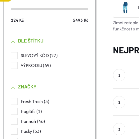
S
T
224
Kč
5493
Kč
​Zimní zatepl
funkčnost s 
R
DLE ŠTÍTKU
A
NEJPR
SLEVOVÝ KÓD
27
N
VÝPRODEJ
69
N
ZNAČKY
Í
Fresh Trash
5
P
Haglöfs
1
Hannah
46
A
Husky
33