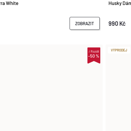
ra White
Husky Dáms
990 Kč
ZOBRAZIT
VÝPRODEJ
i
Rozdíl
–50 %