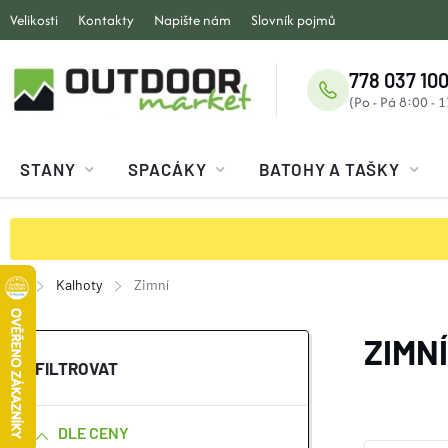
Přejít
Velikosti
Kontakty
Napište nám
Slovník pojmů
na
obsah
778 037 100
STANY
SPACÁKY
BATOHY A TAŠKY
Kalhoty
Zimní
Domů
P
ZIMN
O
DLE CENY