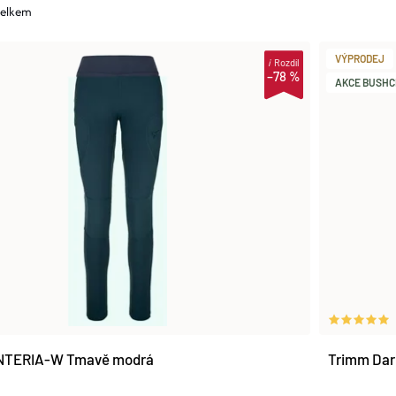
celkem
VÝPRODEJ
i
Rozdíl
–78 %
AKCE BUSHCR
UNTERIA-W Tmavě modrá
Trimm Dar