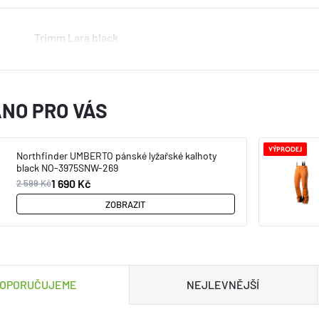
Trimm Lara black
NO PRO VÁS
VÝPRODEJ
Northfinder UMBERTO pánské lyžařské kalhoty
black NO-3975SNW-269
1 690 Kč
2 599 Kč
ZOBRAZIT
OPORUČUJEME
NEJLEVNĚJŠÍ