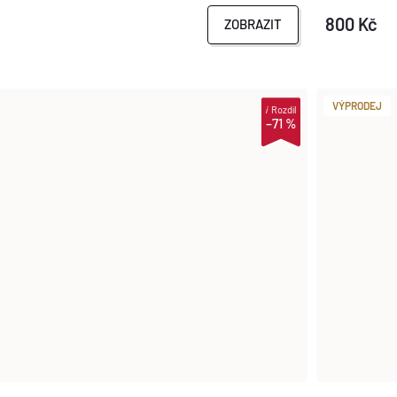
800 Kč
ZOBRAZIT
VÝPRODEJ
i
Rozdíl
–71 %