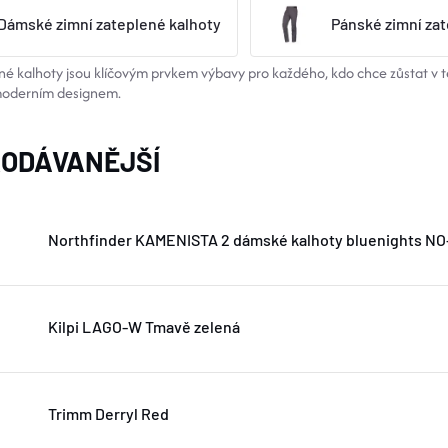
Dámské zimní zateplené kalhoty
Pánské zimní zat
ené kalhoty jsou klíčovým prvkem výbavy pro každého, kdo chce zůstat v
moderním designem.
ODÁVANĚJŠÍ
Northfinder KAMENISTA 2 dámské kalhoty bluenights N
Kilpi LAGO-W Tmavě zelená
Trimm Derryl Red