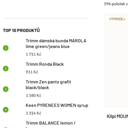
296
položek 
Z
V
VÝPRODEJ
E
TOP 10 PRODUKTŮ
Ý
N
Trimm dámská bunda MAROLA
P
lime green/jeans blue
Í
1 721 Kč
I
Trimm Ronda Black
P
931 Kč
S
R
Trimm Zen pants grafit
black/black
P
1 380 Kč
O
R
Keen PYRENEES WOMEN syrup
D
3 224 Kč
Kilpi MO
O
Trimm BALANCE lemon /
U