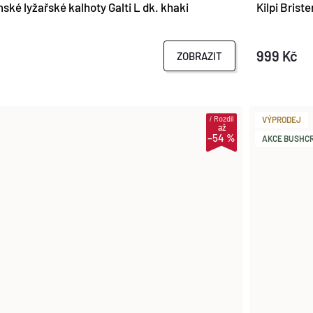
ké lyžařské kalhoty Galti L dk. khaki
Kilpi Brist
999 Kč
ZOBRAZIT
i
Rozdíl
VÝPRODEJ
až
–54 %
AKCE BUSHCRA