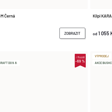
E-M Černá
Kilpi KAR
1 055 
ZOBRAZIT
od
VÝPRODEJ
i
Rozdíl
–69 %
AFT DO 9. 8.
AKCE BUSHCR