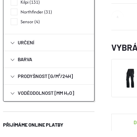
N
Kilpi
131
Northfinder
31
E
Sensor
4
L
URČENÍ
VYBRÁ
BARVA
PRODYŠNOST [G/M²/24H]
VODĚODOLNOST [MM H₂O]
Ř
D
PŘIJÍMÁME ONLINE PLATBY
A