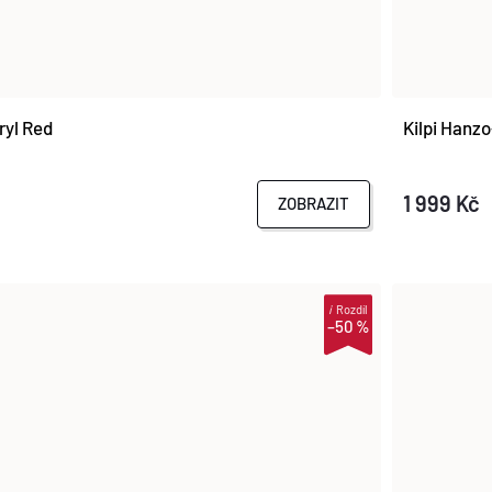
ryl Red
Kilpi Hanzo
1 999 Kč
ZOBRAZIT
i
Rozdíl
–50 %