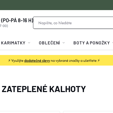
 (PO-PÁ 8-16 H)
KARIMATKY
OBLEČENÍ
BOTY A PONOŽKY
⚡ Využijte
dodatečné slevy
na vybrané značky a ušetřete ⚡
Í ZATEPLENÉ KALHOTY