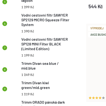
lagoon
D
544 Kč
1 299 Kč
K
U
Vodní cestovní filtr SAWYER
SP2129 MICRO Squeeze Filter
T
System
K
VÝPRODEJ
1 390 Kč
Ů
AKCE BUSHCR
T
Vodní cestovní filtr SAWYER
SP128 MINI Filter BLACK
(Limited Edition)
Ů
1 199 Kč
Trimm Divan sea blue /
mid.blue
1 249 Kč
Trimm Divan kiwi
green/mid.green
1 219 Kč
Trimm ORADO pánská dark