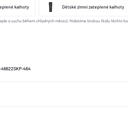
eplené kalhoty
Dětské zimní zateplené kalhoty
 teple a suchu během chladných měsíců. Nabízíme širokou škálu těchto k
O-46622SKP-464