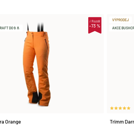
VÝPRODEJ
i
Rozdíl
–73 %
AFT DO 9. 8.
AKCE BUSHCRA
ra Orange
Trimm Darr