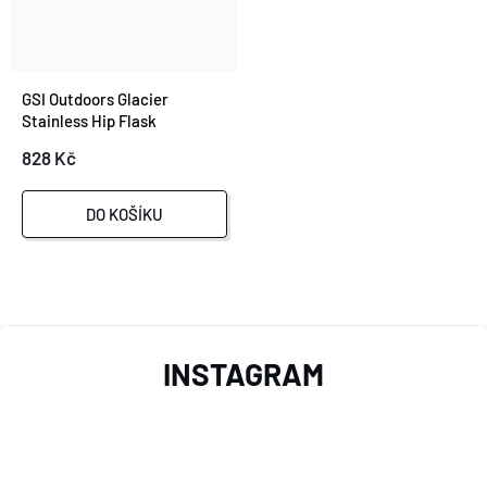
GSI Outdoors Glacier
Stainless Hip Flask
828 Kč
DO KOŠÍKU
O
Z
V
INSTAGRAM
L
Á
Á
P
D