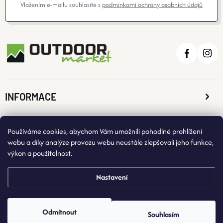
Vložením e-mailu souhlasíte s
podmínkami ochrany osobních údajů
I
S
U
INFORMACE
O NÁKUPU
Používáme cookies, abychom Vám umožnili pohodlné prohlížení
webu a díky analýze provozu webu neustále zlepšovali jeho funkce,
výkon a použitelnost.
KONTAKTNÍ ÚDAJE
Nastavení
Odmítnout
Souhlasím
Copyright 2026
OutdoorMarket
. Všechna práva vyhrazena.