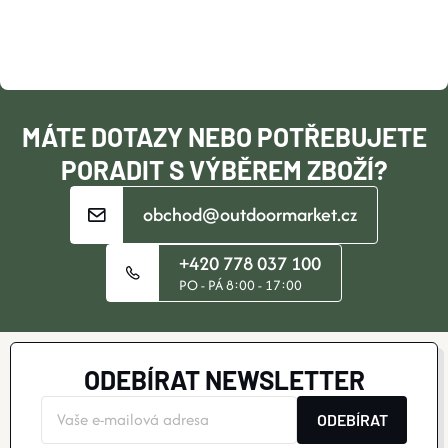
A
A
T
C
Í
Í
MÁTE DOTAZY NEBO POTŘEBUJETE
P
PORADIT S VÝBĚREM ZBOŽÍ?
R
obchod@outdoormarket.cz
V
+420 778 037 100
K
PO - PÁ 8:00 - 17:00
Y
V
ODEBÍRAT NEWSLETTER
Ý
ODEBÍRAT
P