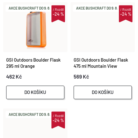
O
O
AKCE BUSHCRAFT DO 9. 8.
AKCE BUSHCRAFT DO 9. 8.
i
Rozdíl
i
Rozdíl
–24 %
–24 %
D
D
U
U
K
K
GSI Outdoors Boulder Flask
GSI Outdoors Boulder Flask
T
295 ml Orange
475 ml Mountain View
T
462 Kč
569 Kč
Ů
Ů
DO KOŠÍKU
DO KOŠÍKU
AKCE BUSHCRAFT DO 9. 8.
i
Rozdíl
–24 %