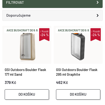
FILTROVAT
O nás
Moje objednávka
Ř
Doporučujeme
A
Nejlevnější
V
AKCE BUSHCRAFT DO 9. 8.
AKCE BUSHCRAFT DO 9. 8.
i
Rozdíl
i
Rozdíl
–24 %
–24 %
Z
Nejdražší
Ý
E
Nejprodávanější
P
N
Abecedně
I
GSI Outdoors Boulder Flask
GSI Outdoors Boulder Flask
Í
177 ml Sand
295 ml Graphite
S
379 Kč
462 Kč
P
P
R
DO KOŠÍKU
DO KOŠÍKU
R