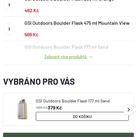
BOTY A PONOŽKY
462 Kč
GSI Outdoors Boulder Flask 475 ml Mountain View
DOPLŇKY
569 Kč
VYBAVENÍ
GSI Outdoors Boulder Flask 177 ml Sand
Zobrazit více produktů
379 Kč
CYKLISTIKA
VYBRÁNO PRO VÁS
Značky
GSI Outdoors Boulder Flask 177 ml Sand
Velikosti
Kontakty
Napište nám
Slovník pojmů
379 Kč
499 Kč
Nákup pro kolektiv
Slevové kódy
Blog
DO KOŠÍKU
Doprava a platba
Mimosoudní řešení sporů
Obchodní podmínky
Ochrana osobních údajů
Reklamace
Výměna a vrácení
Stav objednávky