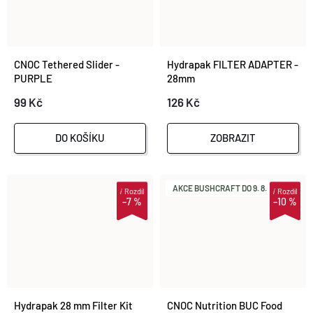
CNOC Tethered Slider -
Hydrapak FILTER ADAPTER -
PURPLE
28mm
99 Kč
126 Kč
DO KOŠÍKU
ZOBRAZIT
AKCE BUSHCRAFT DO 9. 8.
i
Rozdíl
i
Rozdíl
–7 %
–10 %
Hydrapak 28 mm Filter Kit
CNOC Nutrition BUC Food