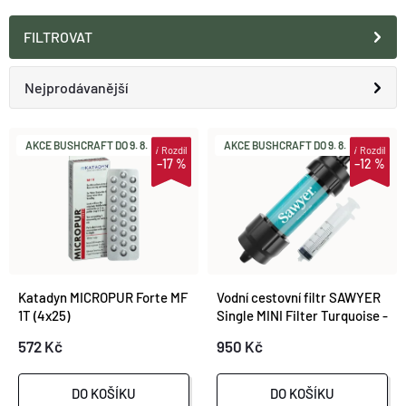
O nás
Moje objednávka
FILTROVAT
Ř
Nejprodávanější
A
Doporučujeme
AKCE BUSHCRAFT DO 9. 8.
AKCE BUSHCRAFT DO 9. 8.
i
Rozdíl
i
Rozdíl
V
–17 %
–12 %
Z
Nejlevnější
Ý
E
Nejdražší
P
N
Abecedně
I
Katadyn MICROPUR Forte MF
Vodní cestovní filtr SAWYER
Í
1T (4x25)
Single MINI Filter Turquoise -
SP340A
S
572 Kč
950 Kč
P
P
R
DO KOŠÍKU
DO KOŠÍKU