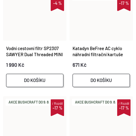
–4 %
–17 %
Vodní cestovní filtr SP2307
Katadyn BeFree AC cyklo
SAWYER Dual Threaded MINI
náhradní filtrační kartuše
Twin Pack
1 990 Kč
671 Kč
DO KOŠÍKU
DO KOŠÍKU
AKCE BUSHCRAFT DO 9. 8.
AKCE BUSHCRAFT DO 9. 8.
i
Rozdíl
i
Rozdíl
–17 %
–17 %