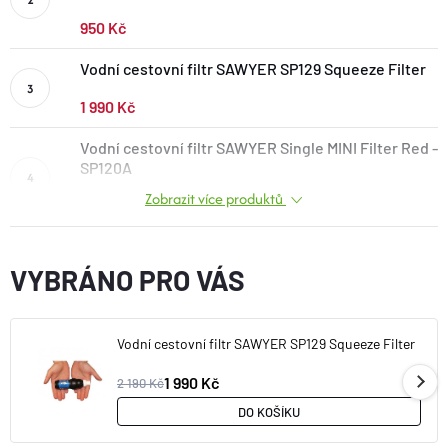
BOTY A PONOŽKY
950 Kč
Vodní cestovní filtr SAWYER SP129 Squeeze Filter
DOPLŇKY
1 990 Kč
VYBAVENÍ
Vodní cestovní filtr SAWYER Single MINI Filter Red -
SP120A
Zobrazit více produktů
950 Kč
CYKLISTIKA
VYBRÁNO PRO VÁS
Značky
Velikosti
Kontakty
Napište nám
Slovník pojmů
Vodní cestovní filtr SAWYER SP129 Squeeze Filter
Nákup pro kolektiv
Slevové kódy
Blog
1 990 Kč
Doprava a platba
Mimosoudní řešení sporů
2 190 Kč
Obchodní podmínky
Ochrana osobních údajů
DO KOŠÍKU
Reklamace
Výměna a vrácení
Stav objednávky