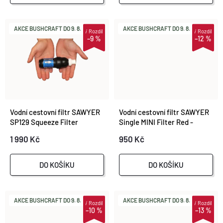
R
O
AKCE BUSHCRAFT DO 9. 8.
AKCE BUSHCRAFT DO 9. 8.
i
Rozdíl
i
Rozdíl
O
–9 %
–12 %
D
D
U
U
K
K
Vodní cestovní filtr SAWYER
Vodní cestovní filtr SAWYER
T
SP129 Squeeze Filter
Single MINI Filter Red -
SP120A
T
1 990 Kč
950 Kč
Ů
Ů
DO KOŠÍKU
DO KOŠÍKU
AKCE BUSHCRAFT DO 9. 8.
AKCE BUSHCRAFT DO 9. 8.
i
Rozdíl
i
Rozdíl
–10 %
–13 %