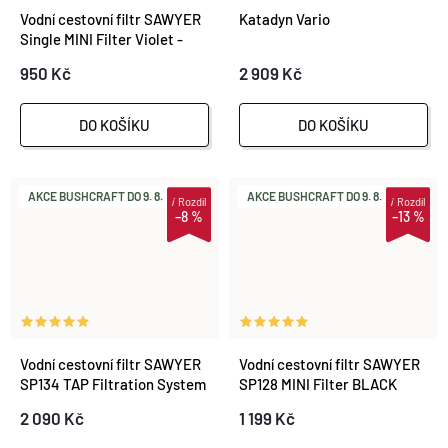
Vodní cestovní filtr SAWYER
Katadyn Vario
Single MINI Filter Violet -
SP350A
950 Kč
2 909 Kč
DO KOŠÍKU
DO KOŠÍKU
AKCE BUSHCRAFT DO 9. 8.
AKCE BUSHCRAFT DO 9. 8.
i
Rozdíl
i
Rozdíl
–8 %
–13 %
Vodní cestovní filtr SAWYER
Vodní cestovní filtr SAWYER
SP134 TAP Filtration System
SP128 MINI Filter BLACK
(Limited Edition)
2 090 Kč
1 199 Kč