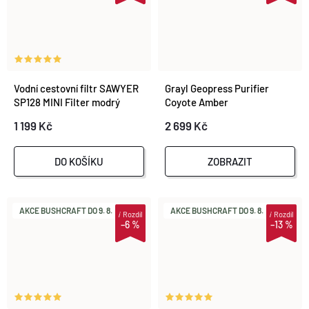
Vodní cestovní filtr SAWYER
Grayl Geopress Purifier
SP128 MINI Filter modrý
Coyote Amber
1 199 Kč
2 699 Kč
DO KOŠÍKU
ZOBRAZIT
AKCE BUSHCRAFT DO 9. 8.
AKCE BUSHCRAFT DO 9. 8.
i
Rozdíl
i
Rozdíl
–6 %
–13 %