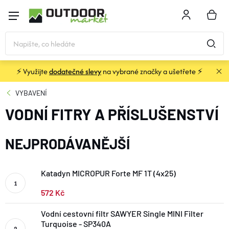
Přejít
na
NÁKU
obsah
KOŠÍK
⚡ Využijte
dodatečné slevy
na vybrané značky a ušetřete ⚡
STANY
VYBAVENÍ
VODNÍ FITRY A PŘÍSLUŠENSTVÍ
SPACÁKY
NEJPRODÁVANĚJŠÍ
BATOHY A TAŠKY
Katadyn MICROPUR Forte MF 1T (4x25)
KARIMATKY
572 Kč
OBLEČENÍ
Vodní cestovní filtr SAWYER Single MINI Filter
Turquoise - SP340A