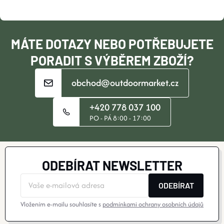
T
R
V
Í
MÁTE DOTAZY NEBO POTŘEBUJETE
K
PORADIT S VÝBĚREM ZBOŽÍ?
Y
obchod@outdoormarket.cz
V
+420 778 037 100
Ý
PO - PÁ 8:00 - 17:00
P
I
ODEBÍRAT NEWSLETTER
S
ODEBÍRAT
U
Vložením e-mailu souhlasíte s
podmínkami ochrany osobních údajů