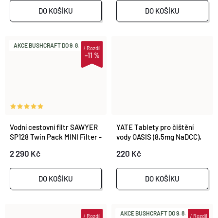
DO KOŠÍKU
DO KOŠÍKU
AKCE BUSHCRAFT DO 9. 8.
i
Rozdíl
–11 %
Vodní cestovní filtr SAWYER
YATE Tablety pro čištění
SP128 Twin Pack MINI Filter -
vody OASIS (8,5mg NaDCC),
Blue / Green
50 tablet
2 290 Kč
220 Kč
DO KOŠÍKU
DO KOŠÍKU
AKCE BUSHCRAFT DO 9. 8.
i
Rozdíl
i
Rozdíl