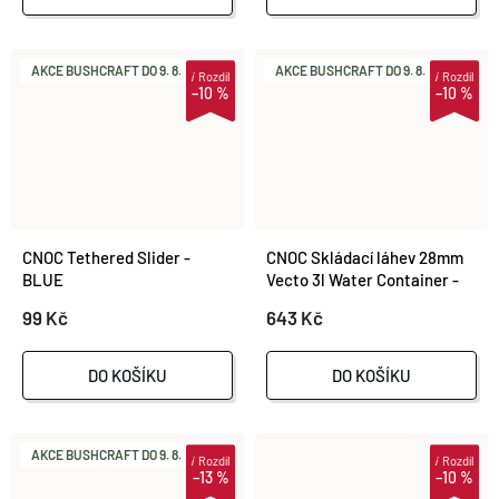
AKCE BUSHCRAFT DO 9. 8.
AKCE BUSHCRAFT DO 9. 8.
i
Rozdíl
i
Rozdíl
–10 %
–10 %
CNOC Tethered Slider -
CNOC Skládací láhev 28mm
BLUE
Vecto 3l Water Container -
Blue
99 Kč
643 Kč
DO KOŠÍKU
DO KOŠÍKU
AKCE BUSHCRAFT DO 9. 8.
i
Rozdíl
i
Rozdíl
–13 %
–10 %