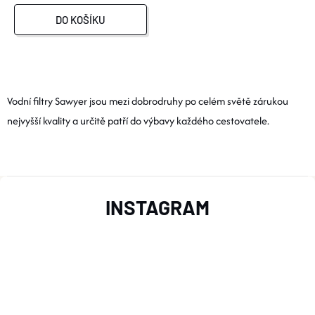
DO KOŠÍKU
O
V
Vodní filtry Sawyer jsou mezi dobrodruhy po celém světě zárukou
nejvyšší kvality a určitě patří do výbavy každého cestovatele.
L
Á
Z
D
INSTAGRAM
A
Á
C
P
Í
A
P