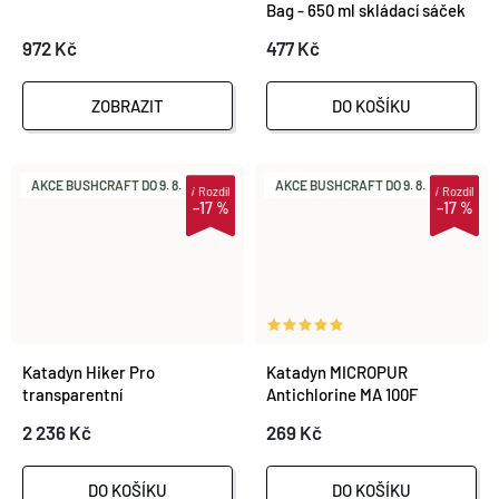
Bag - 650 ml skládací sáček
972 Kč
477 Kč
ZOBRAZIT
DO KOŠÍKU
AKCE BUSHCRAFT DO 9. 8.
AKCE BUSHCRAFT DO 9. 8.
i
Rozdíl
i
Rozdíl
–17 %
–17 %
Katadyn Hiker Pro
Katadyn MICROPUR
transparentní
Antichlorine MA 100F
2 236 Kč
269 Kč
DO KOŠÍKU
DO KOŠÍKU