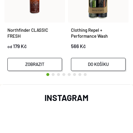
Northfinder CLASSIC
Clothing Repel +
FRESH
Performance Wash
Concentrate OWP
179 Kč
566 Kč
od
ZOBRAZIT
DO KOŠÍKU
Z
INSTAGRAM
Á
P