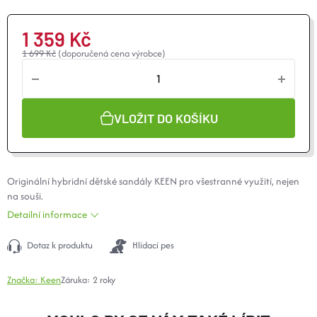
1 359 Kč
1 699 Kč
(doporučená cena výrobce)
VLOŽIT DO KOŠÍKU
Originální hybridní dětské sandály KEEN pro všestranné využití, nejen
na souši.
Detailní informace
Dotaz k produktu
Hlídací pes
Značka:
Keen
Záruka
:
2 roky