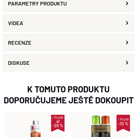
PARAMETRY PRODUKTU
VIDEA
RECENZE
DISKUSE
K TOMUTO PRODUKTU
DOPORUČUJEME JEŠTĚ DOKOUPIT
i
Rozdíl
i
Rozdíl
až
–10 %
–26 %