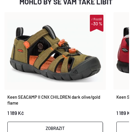
MOHLO BY SE VÁM TAKÉ LÍBIT
i
Rozdíl
–30 %
Keen SEACAMP II CNX CHILDREN dark olive/gold
Keen SE
flame
1 189 Kč
1 189 K
ZOBRAZIT