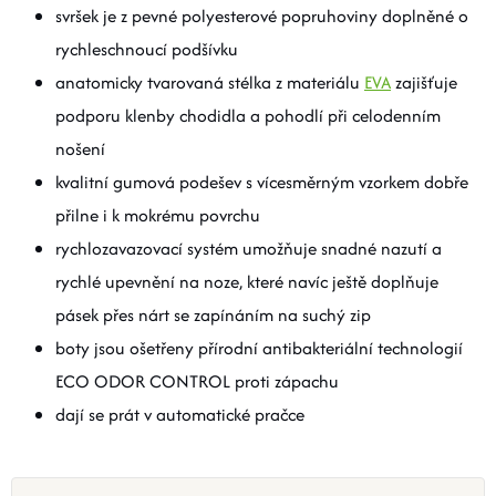
svršek je z pevné polyesterové popruhoviny doplněné o
rychleschnoucí podšívku
anatomicky tvarovaná stélka z materiálu
EVA
zajišťuje
podporu klenby chodidla a pohodlí při celodenním
nošení
kvalitní gumová podešev s vícesměrným vzorkem dobře
přilne i k mokrému povrchu
rychlozavazovací systém umožňuje snadné nazutí a
rychlé upevnění na noze, které navíc ještě doplňuje
pásek přes nárt se zapínáním na suchý zip
boty jsou ošetřeny přírodní antibakteriální technologií
ECO ODOR CONTROL proti zápachu
dají se prát v automatické pračce