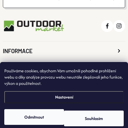
INFORMACE
O NÁKUPU
Používáme cookies, abychom Vám umožnili pohodlné prohlížení
webu a díky analýze provozu webu neustále zlepšovali jeho funkce,
výkon a použitelnost.
KONTAKTNÍ ÚDAJE
Nastavení
Odmítnout
Souhlasím
Copyright 2026
OutdoorMarket
. Všechna práva vyhrazena.