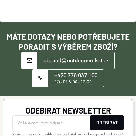
A
T
Í
MÁTE DOTAZY NEBO POTŘEBUJETE
PORADIT S VÝBĚREM ZBOŽÍ?
obchod@outdoormarket.cz
+420 778 037 100
PO - PÁ 8:00 - 17:00
ODEBÍRAT NEWSLETTER
ODEBÍRAT
Vložením e-mailu souhlasíte s
podmínkami ochrany osobních údajů