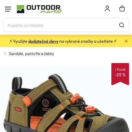
Přejít
na
NÁKU
obsah
KOŠÍK
⚡ Využijte
dodatečné slevy
na vybrané značky a ušetřete ⚡
STANY
Sandále, pantofle a žabky
SPACÁKY
i
Rozdíl
–20 %
BATOHY A TAŠKY
KARIMATKY
OBLEČENÍ