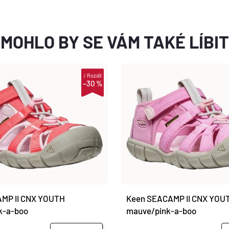
MOHLO BY SE VÁM TAKÉ LÍBIT
i
Rozdíl
–30 %
MP II CNX YOUTH
Keen SEACAMP II CNX YOUT
k-a-boo
mauve/pink-a-boo