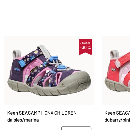
i
Rozdíl
–30 %
Keen SEACAMP II CNX CHILDREN
Keen SEACA
daisies/marina
dubarry/pin