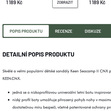
1 189 Kč
1 189 Kč
ZOBRAZIT
POPIS PRODUKTU
RECENZE
DISKUZE
DETAILNÍ POPIS PRODUKTU
Skvělé a velmi populární dětské sandály Keen Seacamp II CNX pr
KEEN.CNX.
jedná se o nízkoprofilovou univerzální letní botu inspiro
nízký profil boty umožňuje přirozený pohyb nohy v maximá
dostatečnou míru bezpečí, včetně patentované ochrany pr