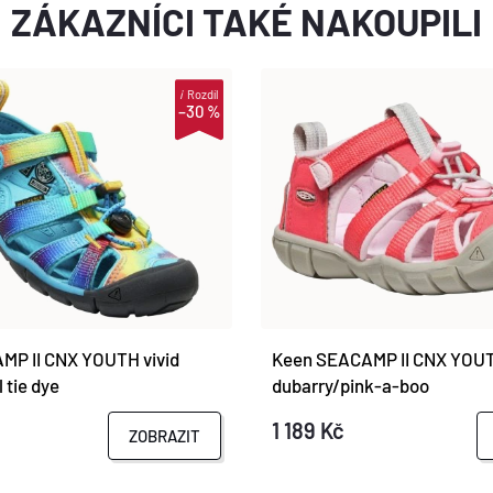
ZÁKAZNÍCI TAKÉ NAKOUPILI
i
Rozdíl
–30 %
MP II CNX YOUTH vivid
Keen SEACAMP II CNX YOU
 tie dye
dubarry/pink-a-boo
1 189 Kč
ZOBRAZIT