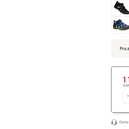
1
1 6
Dotaz