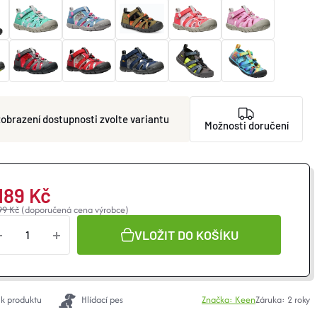
zvolte variantu
Možnosti doručení
 189 Kč
99 Kč
(doporučená cena výrobce)
VLOŽIT DO KOŠÍKU
 k produktu
Hlídací pes
Značka:
Keen
Záruka
:
2 roky