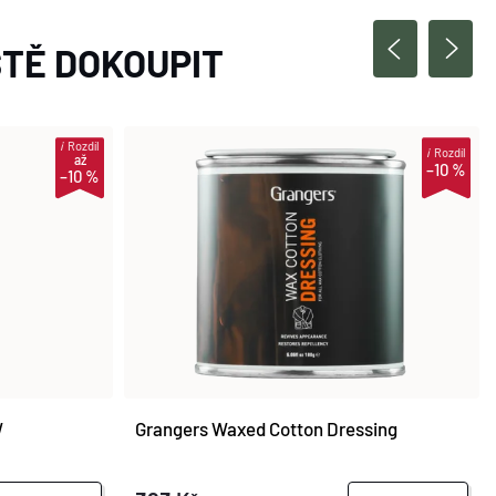
TĚ DOKOUPIT
i
Rozdíl
i
Rozdíl
až
–10 %
–10 %
W
Grangers Waxed Cotton Dressing