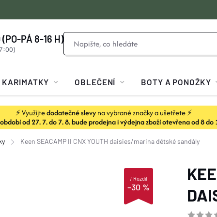
 (PO-PÁ 8-16 H)
KARIMATKY
OBLEČENÍ
BOTY A PONOŽKY
⚡ Využijte
dodatečné slevy
na vybrané značky a ušetřete ⚡
dobí od 27. 7. do 7. 8. bude prodejna i výdejna zboží otevřena od 8 do 
ky
Keen SEACAMP II CNX YOUTH daisies/marina
dětské sandály
KEE
i
Rozdíl
–30 %
DAI