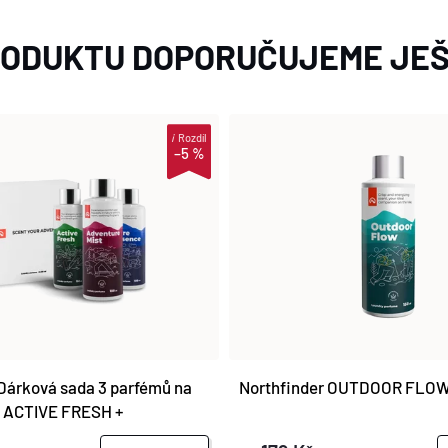
RODUKTU DOPORUČUJEME JEŠ
i
Rozdíl
–5 %
 Dárková sada 3 parfémů na
Northfinder OUTDOOR FLO
l: ACTIVE FRESH +
MIST + PURE ESSENCE