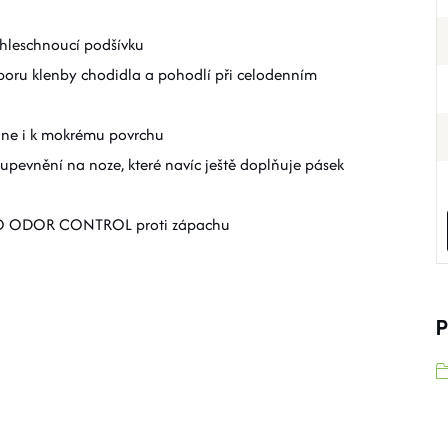
chleschnoucí podšívku
poru klenby chodidla a pohodlí při celodenním
lne i k mokrému povrchu
upevnění na noze, které navíc ještě doplňuje pásek
í ECO ODOR CONTROL proti zápachu
P