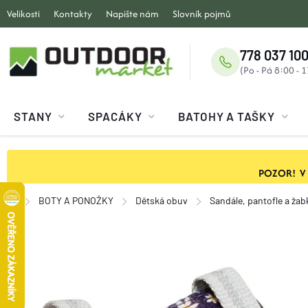
Přejít
Velikosti
Kontakty
Napište nám
Slovník pojmů
na
obsah
778 037 100
STANY
SPACÁKY
BATOHY A TAŠKY
POZOR! V ob
BOTY A PONOŽKY
Dětská obuv
Sandále, pantofle a žab
Domů