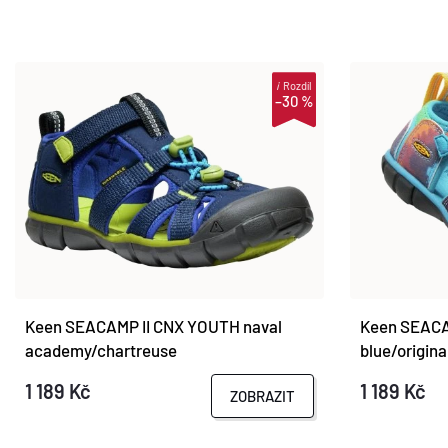
i
Rozdíl
–30 %
Keen SEACAMP II CNX YOUTH naval
Keen SEACA
academy/chartreuse
blue/original
1 189 Kč
1 189 Kč
ZOBRAZIT