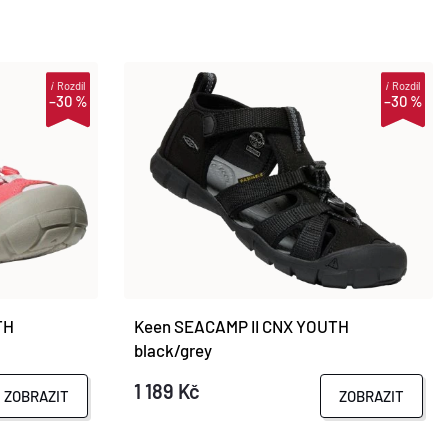
i
Rozdíl
i
Rozdíl
–30 %
–30 %
TH
Keen SEACAMP II CNX YOUTH
black/grey
1 189 Kč
ZOBRAZIT
ZOBRAZIT