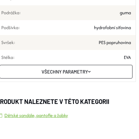
Podrážka
:
guma
Podšívka
:
hydrofobní síťovina
Svršek
:
PES popruhovina
Stélka
:
EVA
VŠECHNY PARAMETRY
RODUKT NALEZNETE V TÉTO KATEGORII
Dětské sandále, pantofle a žabky