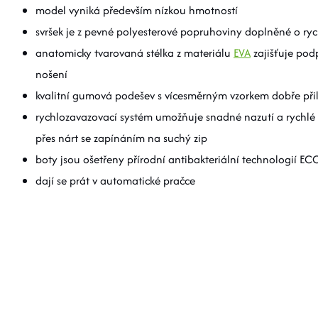
model vyniká především nízkou hmotností
svršek je z pevné polyesterové popruhoviny doplněné o ry
anatomicky tvarovaná stélka z materiálu
EVA
zajišťuje pod
nošení
kvalitní gumová podešev s vícesměrným vzorkem dobře při
rychlozavazovací systém umožňuje snadné nazutí a rychlé 
přes nárt se zapínáním na suchý zip
boty jsou ošetřeny přírodní antibakteriální technologi
dají se prát v automatické pračce