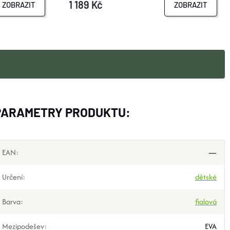
1 189 Kč
ZOBRAZIT
ZOBRAZIT
PARAMETRY PRODUKTU:
EAN
:
—
Určení
:
dětské
Barva
:
fialová
Mezipodešev
:
EVA