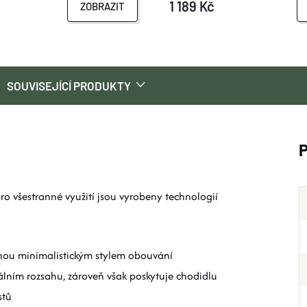
1 189 Kč
ZOBRAZIT
SOUVISEJÍCÍ PRODUKTY
o všestranné využití jsou vyrobeny technologií
vanou minimalistickým stylem obouvání
lním rozsahu, zároveň však poskytuje chodidlu
stů