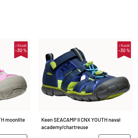
i
Rozdíl
i
Rozdíl
–30 %
–30 %
H moonlite
Keen SEACAMP II CNX YOUTH naval
academy/chartreuse