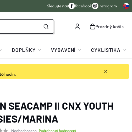
Sledujte nás
Facebook
Instagram
Prázdný košík
NÁKUPNÍ
KOŠÍK
DOPLŇKY
VYBAVENÍ
CYKLISTIKA
16 hodin.
N SEACAMP II CNX YOUTH
SIES/MARINA
Neohodnoceno
Podrobnosti hodnocení