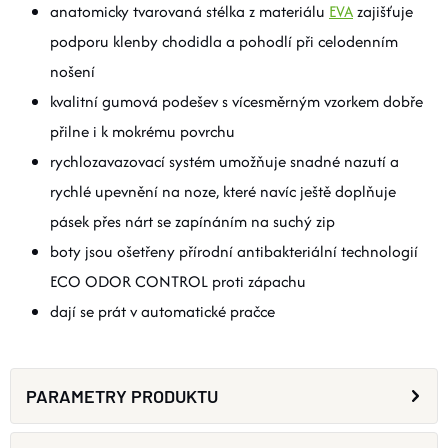
anatomicky tvarovaná stélka z materiálu
EVA
zajišťuje
podporu klenby chodidla a pohodlí při celodenním
nošení
kvalitní gumová podešev s vícesměrným vzorkem dobře
přilne i k mokrému povrchu
rychlozavazovací systém umožňuje snadné nazutí a
rychlé upevnění na noze, které navíc ještě doplňuje
pásek přes nárt se zapínáním na suchý zip
boty jsou ošetřeny přírodní antibakteriální technologií
ECO ODOR CONTROL proti zápachu
dají se prát v automatické pračce
PARAMETRY PRODUKTU