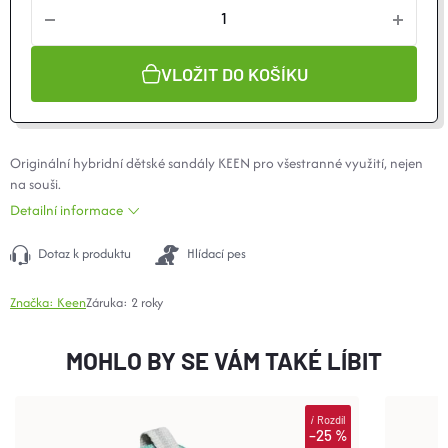
VLOŽIT DO KOŠÍKU
Originální hybridní dětské sandály KEEN pro všestranné využití, nejen
na souši.
Detailní informace
Dotaz k produktu
Hlídací pes
Značka:
Keen
Záruka
:
2 roky
MOHLO BY SE VÁM TAKÉ LÍBIT
i
Rozdíl
–25 %