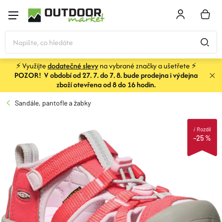
Přejít
na
NÁKU
obsah
KOŠÍK
⚡ Využijte
dodatečné slevy
na vybrané značky a ušetřete ⚡
POZOR! V období od 27. 7. do 7. 8. bude prodejna i výdejna
STANY
zboží otevřena od 8 do 16 hodin.
Sandále, pantofle a žabky
SPACÁKY
i
Rozdíl
–25 %
BATOHY A TAŠKY
KARIMATKY
OBLEČENÍ