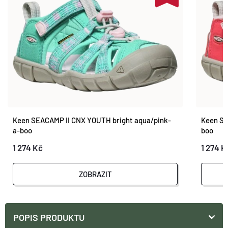
Keen SEACAMP II CNX YOUTH bright aqua/pink-
Keen SE
a-boo
boo
1 274 Kč
1 274 K
ZOBRAZIT
POPIS PRODUKTU