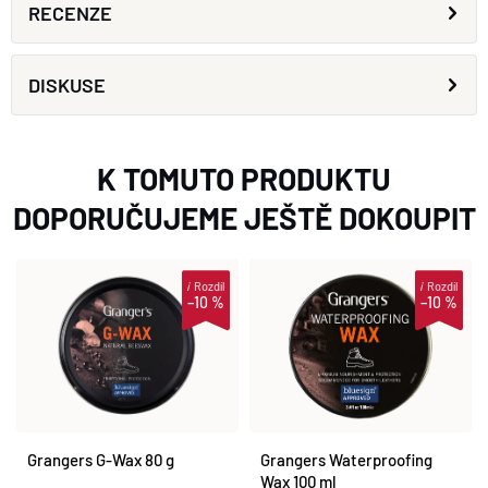
RECENZE
DISKUSE
K TOMUTO PRODUKTU
DOPORUČUJEME JEŠTĚ DOKOUPIT
i
Rozdíl
i
Rozdíl
–10 %
–10 %
Grangers G-Wax 80 g
Grangers Waterproofing
Wax 100 ml