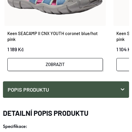
Keen SEACAMP II CNX YOUTH coronet blue/hot
Keen SE
pink
pink
1 189 Kč
1 104 K
ZOBRAZIT
POPIS PRODUKTU
DETAILNÍ POPIS PRODUKTU
Specifikace: