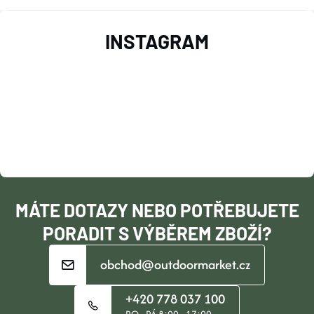
Z
INSTAGRAM
Á
P
A
T
Í
MÁTE DOTAZY NEBO POTŘEBUJETE
PORADIT S VÝBĚREM ZBOŽÍ?
obchod@outdoormarket.cz
+420 778 037 100
PO - PÁ 8:00 - 17:00