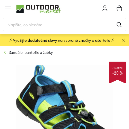
Přejít
na
NÁKU
obsah
KOŠÍK
⚡ Využijte
dodatečné slevy
na vybrané značky a ušetřete ⚡
STANY
Sandále, pantofle a žabky
SPACÁKY
i
Rozdíl
–20 %
BATOHY A TAŠKY
KARIMATKY
OBLEČENÍ