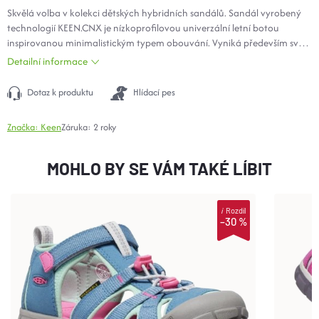
Skvělá volba v kolekci dětských hybridních sandálů. Sandál vyrobený
technologií KEEN.CNX je nízkoprofilovou univerzální letní botou
inspirovanou minimalistickým typem obouvání. Vyniká především svojí
lehkostí. Díky použitým materiálům je vhodný pro všechny dětské
Detailní informace
aktivity i ve vodě. Rychlozavazování je doplněno páskem na suchý zip a
umožňuje dokonalou fixaci dětské nohy v botě. Antibakteriálně
Dotaz k produktu
Hlídací pes
ošetřená hydrofobní podšívka zvyšuje zdravé prostředí uvnitř sandálu.
Nechybí ani nepostradatelná patentovaná ochrana prstů. Non-
Značka:
Keen
Záruka
:
2 roky
Marking nebarvící podrážka.
MOHLO BY SE VÁM TAKÉ LÍBIT
i
Rozdíl
–30 %