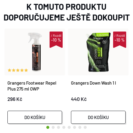
K TOMUTO PRODUKTU
DOPORUČUJEME JEŠTĚ DOKOUPIT
i
Rozdíl
i
Rozdíl
–10 %
–10 %
Grangers Footwear Repel
Grangers Down Wash 1 l
Plus 275 ml OWP
296 Kč
440 Kč
DO KOŠÍKU
DO KOŠÍKU