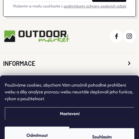
Vložením e-mailu souhlasíte s
podmínkami ochrany osobních údajů
INFORMACE
O NÁKUPU
Používáme cookies, abychom Vám umožnili pohodlné prohlížení
webu a díky analýze provozu webu neustále zlepšovali jeho funkce,
výkon a použitelnost.
KONTAKTNÍ ÚDAJE
Nastavení
Odmítnout
Souhlasím
Copyright 2026
OutdoorMarket
. Všechna práva vyhrazena.