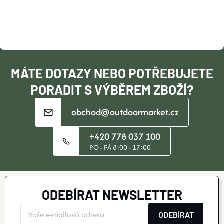
A
T
Í
MÁTE DOTAZY NEBO POTŘEBUJETE
PORADIT S VÝBĚREM ZBOŽÍ?
obchod@outdoormarket.cz
+420 778 037 100
PO - PÁ 8:00 - 17:00
ODEBÍRAT NEWSLETTER
ODEBÍRAT