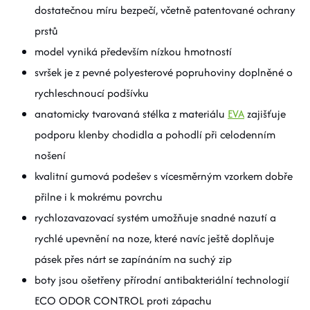
dostatečnou míru bezpečí, včetně patentované ochrany
prstů
model vyniká především nízkou hmotností
svršek je z pevné polyesterové popruhoviny doplněné o
rychleschnoucí podšívku
anatomicky tvarovaná stélka z materiálu
EVA
zajišťuje
podporu klenby chodidla a pohodlí při celodenním
nošení
kvalitní gumová podešev s vícesměrným vzorkem dobře
přilne i k mokrému povrchu
rychlozavazovací systém umožňuje snadné nazutí a
rychlé upevnění na noze, které navíc ještě doplňuje
pásek přes nárt se zapínáním na suchý zip
boty jsou ošetřeny přírodní antibakteriální technologií
ECO ODOR CONTROL proti zápachu