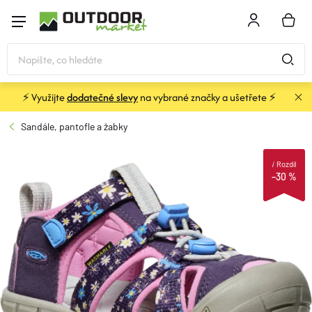
Přejít
na
NÁKU
obsah
KOŠÍK
⚡ Využijte
dodatečné slevy
na vybrané značky a ušetřete ⚡
STANY
Sandále, pantofle a žabky
SPACÁKY
i
Rozdíl
–30 %
BATOHY A TAŠKY
KARIMATKY
OBLEČENÍ