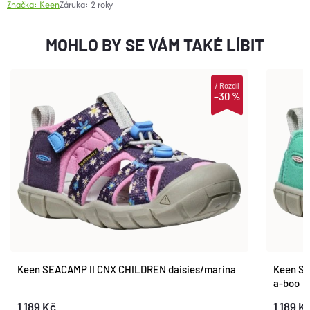
Značka:
Keen
Záruka
:
2 roky
MOHLO BY SE VÁM TAKÉ LÍBIT
i
Rozdíl
–30 %
Keen SEACAMP II CNX CHILDREN daisies/marina
Keen SE
a-boo
1 189 Kč
1 189 K