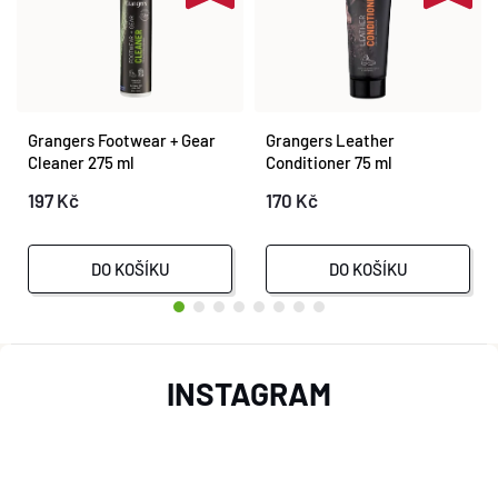
Grangers Footwear + Gear
Grangers Leather
Cleaner 275 ml
Conditioner 75 ml
197 Kč
170 Kč
DO KOŠÍKU
DO KOŠÍKU
Z
INSTAGRAM
Á
P