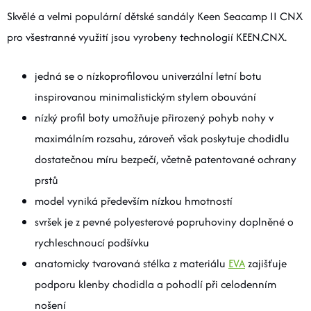
Skvělé a velmi populární dětské sandály Keen Seacamp II CNX
pro všestranné využití jsou vyrobeny technologií KEEN.CNX.
jedná se o nízkoprofilovou univerzální letní botu
inspirovanou minimalistickým stylem obouvání
nízký profil boty umožňuje přirozený pohyb nohy v
maximálním rozsahu, zároveň však poskytuje chodidlu
dostatečnou míru bezpečí, včetně patentované ochrany
prstů
model vyniká především nízkou hmotností
svršek je z pevné polyesterové popruhoviny doplněné o
rychleschnoucí podšívku
anatomicky tvarovaná stélka z materiálu
EVA
zajišťuje
podporu klenby chodidla a pohodlí při celodenním
nošení