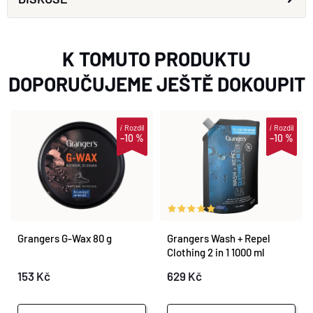
K TOMUTO PRODUKTU
DOPORUČUJEME JEŠTĚ DOKOUPIT
i
Rozdíl
i
Rozdíl
–10 %
–10 %
Grangers G-Wax 80 g
Grangers Wash + Repel
Clothing 2 in 1 1000 ml
153 Kč
629 Kč