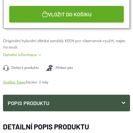
VLOŽIT DO KOŠÍKU
Originální hybridní dětské sandály KEEN pro všestranné využití, nejen
na souši.
Detailní informace
Dotaz k produktu
Hlídací pes
Značka:
Keen
Záruka
:
2 roky
POPIS PRODUKTU
DETAILNÍ POPIS PRODUKTU