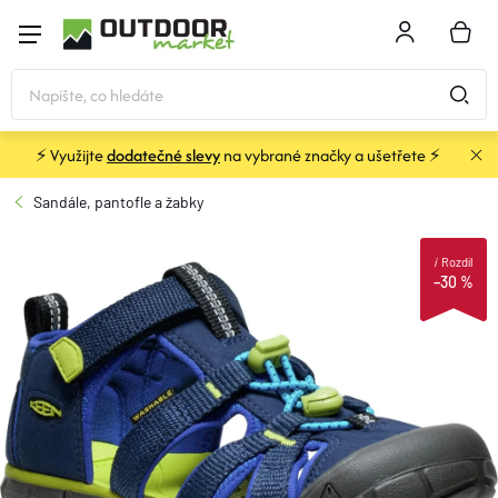
Přejít
na
NÁKU
obsah
KOŠÍK
⚡ Využijte
dodatečné slevy
na vybrané značky a ušetřete ⚡
STANY
Sandále, pantofle a žabky
SPACÁKY
i
Rozdíl
–30 %
BATOHY A TAŠKY
KARIMATKY
OBLEČENÍ