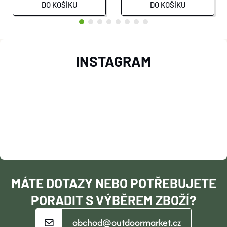
DO KOŠÍKU
DO KOŠÍKU
Z
INSTAGRAM
Á
P
A
T
Í
MÁTE DOTAZY NEBO POTŘEBUJETE
PORADIT S VÝBĚREM ZBOŽÍ?
obchod@outdoormarket.cz