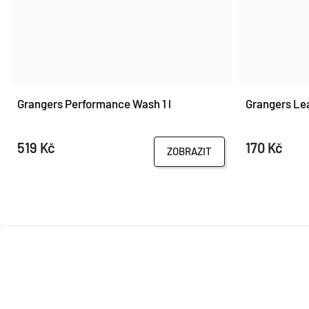
Grangers Performance Wash 1 l
Grangers Lea
519 Kč
170 Kč
ZOBRAZIT
Z
Á