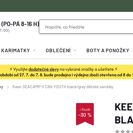
 (PO-PÁ 8-16 H)
KARIMATKY
OBLEČENÍ
BOTY A PONOŽKY
⚡ Využijte
dodatečné slevy
na vybrané značky a ušetřete ⚡
dobí od 27. 7. do 7. 8. bude prodejna i výdejna zboží otevřena od 8 do 
ky
Keen SEACAMP II CNX YOUTH black/grey
dětské sandály
KEE
i
Rozdíl
–30 %
BLA