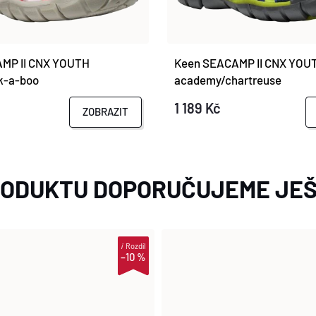
MP II CNX YOUTH
Keen SEACAMP II CNX YOUT
k-a-boo
academy/chartreuse
1 189 Kč
ZOBRAZIT
RODUKTU DOPORUČUJEME JEŠ
i
Rozdíl
–10 %