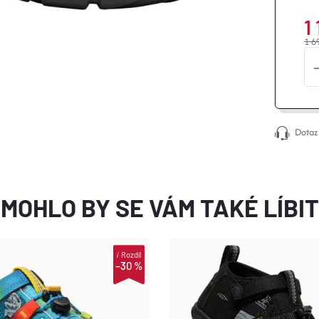
1
1 6
Dotaz
MOHLO BY SE VÁM TAKÉ LÍBIT
i
Rozdíl
–30 %