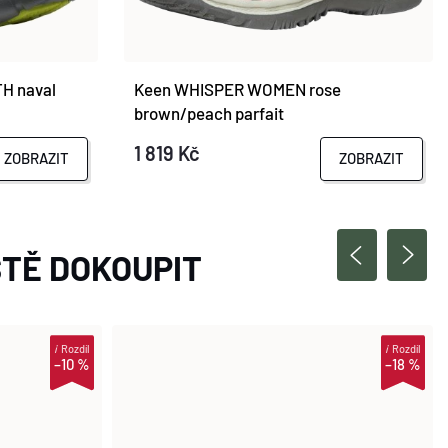
H naval
Keen WHISPER WOMEN rose
brown/peach parfait
1 819 Kč
ZOBRAZIT
ZOBRAZIT
TĚ DOKOUPIT
i
Rozdíl
i
Rozdíl
–10 %
–18 %