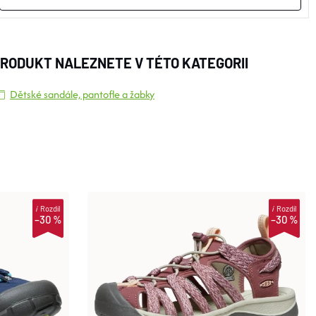
RODUKT NALEZNETE V TÉTO KATEGORII
Dětské sandále, pantofle a žabky
i
Rozdíl
i
Rozdíl
–30 %
–30 %