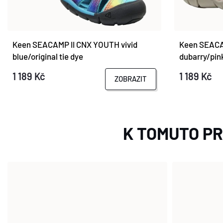
Keen SEACAMP II CNX YOUTH vivid
Keen SEACA
blue/original tie dye
dubarry/pin
1 189 Kč
1 189 Kč
ZOBRAZIT
K TOMUTO P