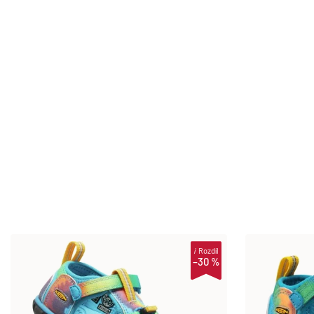
i
Rozdíl
–30 %