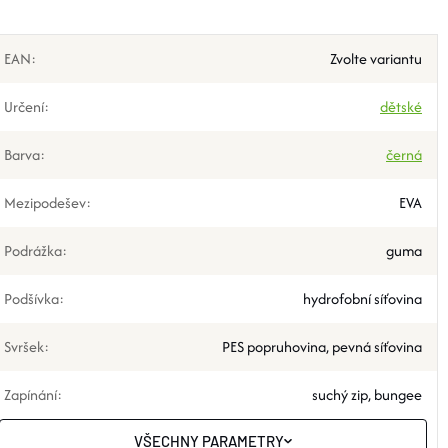
EAN
:
Zvolte variantu
Určení
:
dětské
Barva
:
černá
Mezipodešev
:
EVA
Podrážka
:
guma
Podšívka
:
hydrofobní síťovina
Svršek
:
PES popruhovina, pevná síťovina
Zapínání
:
suchý zip, bungee
VŠECHNY PARAMETRY