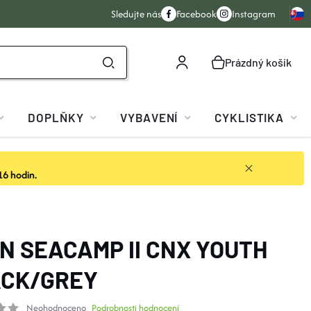
Sledujte nás
Facebook
Instagram
Prázdný košík
NÁKUPNÍ
KOŠÍK
DOPLŇKY
VYBAVENÍ
CYKLISTIKA
16 hodin.
N SEACAMP II CNX YOUTH
CK/GREY
Neohodnoceno
Podrobnosti hodnocení