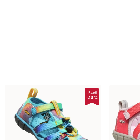
i
Rozdíl
–30 %