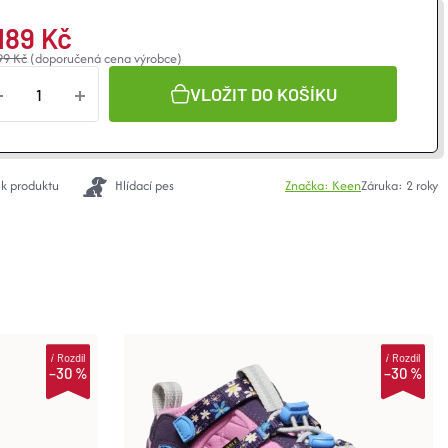
 189 Kč
99 Kč
(doporučená cena výrobce)
VLOŽIT DO KOŠÍKU
 k produktu
Hlídací pes
Značka:
Keen
Záruka
:
2 roky
i
Rozdíl
i
Rozdíl
–30 %
–30 %