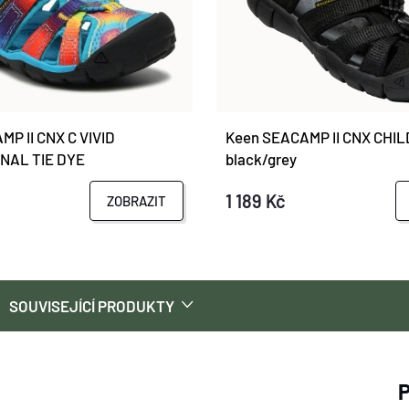
P II CNX C VIVID
Keen SEACAMP II CNX CHI
NAL TIE DYE
black/grey
1 189 Kč
ZOBRAZIT
SOUVISEJÍCÍ PRODUKTY