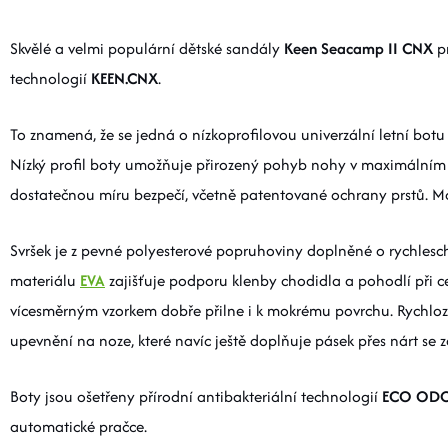
Skvělé a velmi populární dětské sandály
Keen Seacamp II CNX
p
technologií
KEEN.CNX
.
To znamená, že se jedná o nízkoprofilovou univerzální letní bot
Nízký profil boty umožňuje přirozený pohyb nohy v maximálním 
dostatečnou míru bezpečí, včetně patentované ochrany prstů. M
Svršek je z pevné polyesterové popruhoviny doplněné o rychlesc
materiálu
EVA
zajišťuje podporu klenby chodidla a pohodlí při 
vícesměrným vzorkem dobře přilne i k mokrému povrchu. Rychlo
upevnění na noze, které navíc ještě doplňuje pásek přes nárt se 
Boty jsou ošetřeny přírodní antibakteriální technologií
ECO OD
automatické pračce.