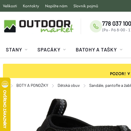
Přejít
Velikosti
Kontakty
Napište nám
Slovník pojmů
na
obsah
778 037 100
STANY
SPACÁKY
BATOHY A TAŠKY
POZOR! V ob
BOTY A PONOŽKY
Dětská obuv
Sandále, pantofle a žab
Domů