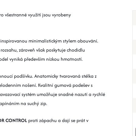
ro všestranné využití jsou vyrobeny
u inspirovanou minimalistickým stylem obouvání.
rozsahu, zároveň však poskytuje chodidlu
odel vyniká především nízkou hmotností.
hnoucí podšívku. Anatomicky tvarovaná stélka z
celodenním nošení. Kvalitní gumová podešev s
zavazovací systém umožňuje snadné nazutí a rychlé
zapínáním na suchý zip.
OR CONTROL
proti zápachu a dají se prát v