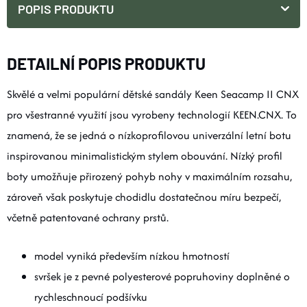
POPIS PRODUKTU
DETAILNÍ POPIS PRODUKTU
Skvělé a velmi populární dětské sandály Keen Seacamp II CNX
pro všestranné využití jsou vyrobeny technologií KEEN.CNX. To
znamená, že se jedná o nízkoprofilovou univerzální letní botu
inspirovanou minimalistickým stylem obouvání. Nízký profil
boty umožňuje přirozený pohyb nohy v maximálním rozsahu,
zároveň však poskytuje chodidlu dostatečnou míru bezpečí,
včetně patentované ochrany prstů.
model vyniká především nízkou hmotností
svršek je z pevné polyesterové popruhoviny doplněné o
rychleschnoucí podšívku