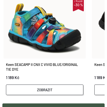
i
Rozdíl
–30 %
Keen SEACAMP II CNX C VIVID BLUE/ORIGINAL
Keen SE
TIE DYE
1 189 Kč
1 189 K
ZOBRAZIT