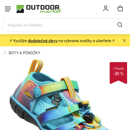
Přejít
na
NÁKU
obsah
KOŠÍK
⚡ Využijte
dodatečné slevy
na vybrané značky a ušetřete ⚡
STANY
BOTY A PONOŽKY
SPACÁKY
i
Rozdíl
–30 %
BATOHY A TAŠKY
KARIMATKY
OBLEČENÍ