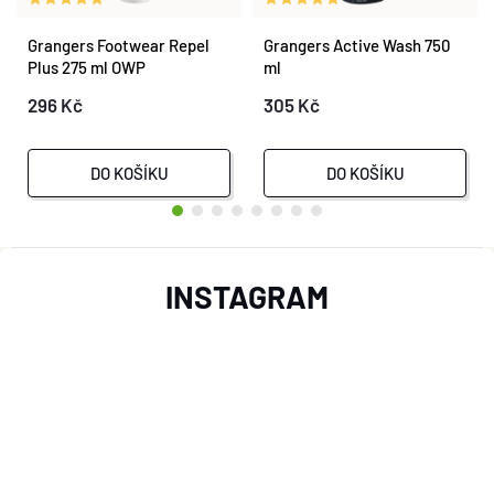
Grangers Footwear Repel
Grangers Active Wash 750
Plus 275 ml OWP
ml
296 Kč
305 Kč
DO KOŠÍKU
DO KOŠÍKU
Z
INSTAGRAM
Á
P
A
T