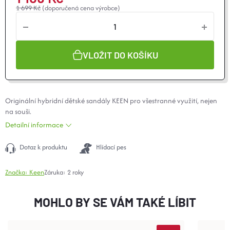
1 699 Kč
(doporučená cena výrobce)
VLOŽIT DO KOŠÍKU
Originální hybridní dětské sandály KEEN pro všestranné využití, nejen
na souši.
Detailní informace
Dotaz k produktu
Hlídací pes
Značka:
Keen
Záruka
:
2 roky
MOHLO BY SE VÁM TAKÉ LÍBIT