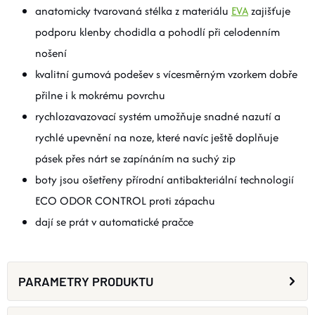
anatomicky tvarovaná stélka z materiálu
EVA
zajišťuje
podporu klenby chodidla a pohodlí při celodenním
nošení
kvalitní gumová podešev s vícesměrným vzorkem dobře
přilne i k mokrému povrchu
rychlozavazovací systém umožňuje snadné nazutí a
rychlé upevnění na noze, které navíc ještě doplňuje
pásek přes nárt se zapínáním na suchý zip
boty jsou ošetřeny přírodní antibakteriální technologií
ECO ODOR CONTROL proti zápachu
dají se prát v automatické pračce
PARAMETRY PRODUKTU