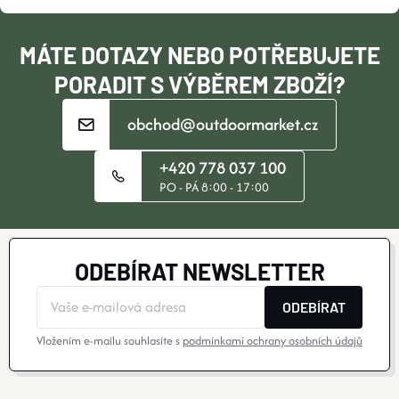
Í
MÁTE DOTAZY NEBO POTŘEBUJETE
PORADIT S VÝBĚREM ZBOŽÍ?
obchod@outdoormarket.cz
+420 778 037 100
PO - PÁ 8:00 - 17:00
ODEBÍRAT NEWSLETTER
ODEBÍRAT
Vložením e-mailu souhlasíte s
podmínkami ochrany osobních údajů