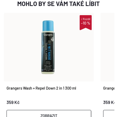
MOHLO BY SE VÁM TAKÉ LÍBIT
i
Rozdíl
–10 %
Grangers Wash + Repel Down 2 in 1 300 ml
Granger
359 Kč
359 Kč
ZOBRAZIT