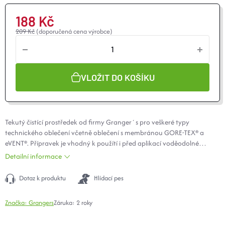
O nás
Moje objednávka
188 Kč
209 Kč
(doporučená cena výrobce)
VLOŽIT DO KOŠÍKU
Tekutý čistící prostředek od firmy Granger´s pro veškeré typy
technického oblečení včetně oblečení s membránou
GORE-TEX
® a
eVENT®. Přípravek je vhodný k použítí i před aplikací voděodolné
impregnace. Performance Wash velmi šetrně čistí technické oblečení a
Detailní informace
na rozdíl od bežných přášku zachovává
prodyšnost
a voděodolnost
prádla.
Dotaz k produktu
Hlídací pes
Značka:
Grangers
Záruka
:
2 roky