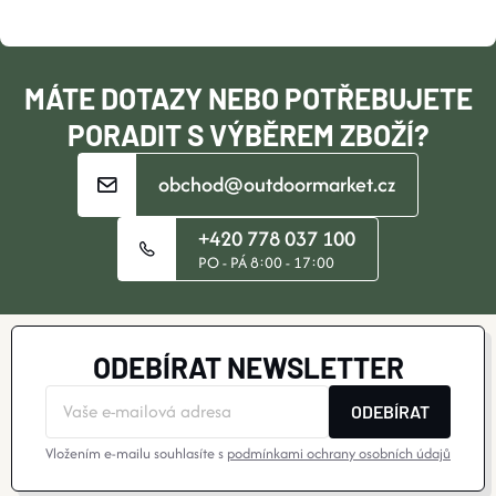
T
Í
MÁTE DOTAZY NEBO POTŘEBUJETE
PORADIT S VÝBĚREM ZBOŽÍ?
obchod@outdoormarket.cz
+420 778 037 100
PO - PÁ 8:00 - 17:00
ODEBÍRAT NEWSLETTER
ODEBÍRAT
Vložením e-mailu souhlasíte s
podmínkami ochrany osobních údajů