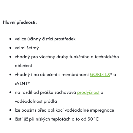
Hlavní přednosti:
velice účinný čistící prostředek
velmi šetrný
vhodný pro všechny druhy funkčního a technického
oblečení
vhodný i na oblečení s membránami
GORE-TEX
® a
eVENT®
na rozdíl od prášku zachovává
prodyšnost
a
voděodolnost prádla
lze použít i před aplikací voděodolné impregnace
čistí již při nízkých teplotách a to od 30˚C