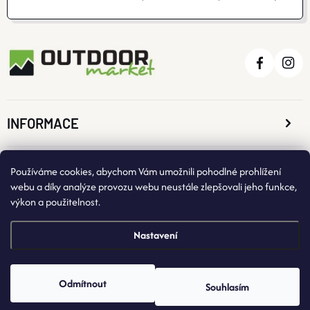
INFORMACE
O NÁKUPU
Používáme cookies, abychom Vám umožnili pohodlné prohlížení
webu a díky analýze provozu webu neustále zlepšovali jeho funkce,
výkon a použitelnost.
KONTAKTNÍ ÚDAJE
Nastavení
Odmítnout
Souhlasím
Copyright 2026
OutdoorMarket
. Všechna práva vyhrazena.