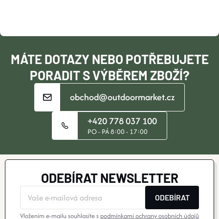
A
T
Í
MÁTE DOTAZY NEBO POTŘEBUJETE
PORADIT S VÝBĚREM ZBOŽÍ?
obchod@outdoormarket.cz
+420 778 037 100
PO - PÁ 8:00 - 17:00
ODEBÍRAT NEWSLETTER
ODEBÍRAT
Vložením e-mailu souhlasíte s
podmínkami ochrany osobních údajů