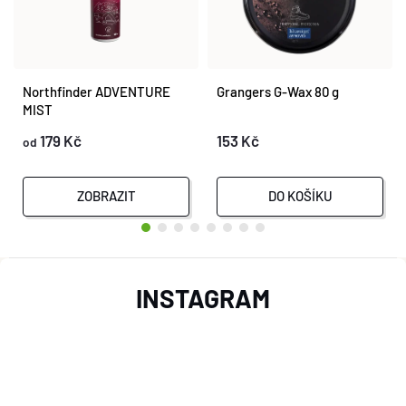
Northfinder ADVENTURE
Grangers G-Wax 80 g
MIST
179 Kč
153 Kč
od
ZOBRAZIT
DO KOŠÍKU
Z
INSTAGRAM
Á
P