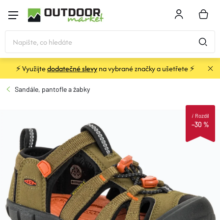
Přejít
na
NÁKU
obsah
KOŠÍK
⚡ Využijte
dodatečné slevy
na vybrané značky a ušetřete ⚡
STANY
Sandále, pantofle a žabky
SPACÁKY
i
Rozdíl
–30 %
BATOHY A TAŠKY
KARIMATKY
OBLEČENÍ