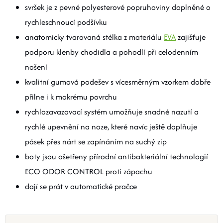
svršek je z pevné polyesterové popruhoviny doplněné o
rychleschnoucí podšívku
anatomicky tvarovaná stélka z materiálu
EVA
zajišťuje
podporu klenby chodidla a pohodlí při celodenním
nošení
kvalitní gumová podešev s vícesměrným vzorkem dobře
přilne i k mokrému povrchu
rychlozavazovací systém umožňuje snadné nazutí a
rychlé upevnění na noze, které navíc ještě doplňuje
pásek přes nárt se zapínáním na suchý zip
boty jsou ošetřeny přírodní antibakteriální technologií
ECO ODOR CONTROL proti zápachu
dají se prát v automatické pračce