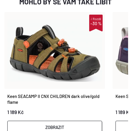
MOHLO BY SE VÁM TAKÉ LÍBIT
i
Rozdíl
–30 %
Keen SEACAMP II CNX CHILDREN dark olive/gold
Keen SE
flame
1 189 Kč
1 189 K
ZOBRAZIT