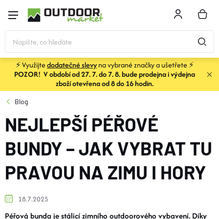
Přejít
na
NÁKU
obsah
KOŠÍK
⚡ Využijte
dodatečné slevy
na vybrané značky a ušetřete ⚡
POZOR! V období od 27. 7. do 7. 8. bude prodejna i výdejna
STANY
zboží otevřena od 8 do 16 hodin.
Blog
SPACÁKY
NEJLEPŠÍ PÉŘOVÉ
BATOHY A TAŠKY
BUNDY – JAK VYBRAT TU
PRAVOU NA ZIMU I HORY
KARIMATKY
18.7.2025
OBLEČENÍ
Péřová bunda je stálicí zimního outdoorového vybavení. Díky