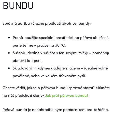
BUNDU
Správná údržba výrazně prodlouží životnost bundy:
Praní: použijte speciální prostředek na péřové oblečení,
perte šetrně v pračce na 30 °C.
Sušení: ideálně v sušičce s tenisovými míčky – pomáhají
obnovit loft peří.
Skladování: nikdy neskladujte stlačené – ideálně volně
pověšené, nebo ve velkém síťovaném pytli.
Chcete vědět, jak se o péřovou bundu správně starat? Mrkněte
na náš předchozí článek
Jak prát péřovou bundu!
Péřová bunda je nenahraditelným pomocníkem pro každého,