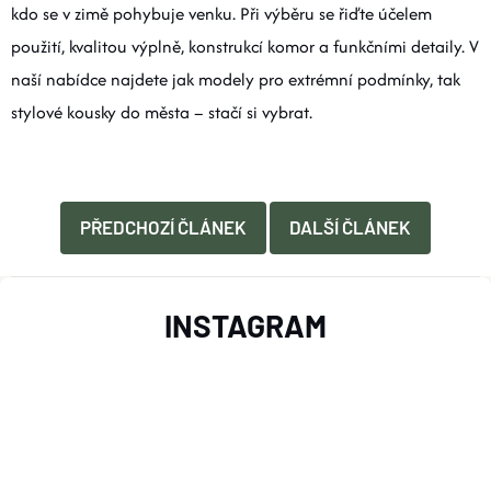
kdo se v zimě pohybuje venku. Při výběru se řiďte účelem
použití, kvalitou výplně, konstrukcí komor a funkčními detaily. V
naší nabídce najdete jak modely pro extrémní podmínky, tak
stylové kousky do města – stačí si vybrat.
PŘEDCHOZÍ ČLÁNEK
DALŠÍ ČLÁNEK
Z
INSTAGRAM
Á
P
A