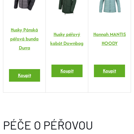
Husky Pánská
Husky péřový
Hannah MANTIS
péřová bunda
kabát Downbag
HOODY
Durra
Koupit
Koupit
Koupit
PÉČE O PÉŘOVOU