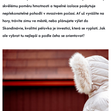
skvělému poměru hmotnosti a tepelné izolace poskytuje
BOTY A PONOŽKY
nepřekonatelné pohodlí v mrazivém počasí. Ať už vyrážíte na
hory, trávíte zimu ve městě, nebo plánujete výlet do
DOPLŇKY
Skandinávie, kvalitní péřovka je investicí, která se vyplatí. Jak
ale vybrat tu nejlepší a podle čeho se orientovat?
VYBAVENÍ
CYKLISTIKA
Značky
Velikosti
Kontakty
Napište nám
Slovník pojmů
Nákup pro kolektiv
Slevové kódy
Blog
Doprava a platba
Mimosoudní řešení sporů
Obchodní podmínky
Ochrana osobních údajů
Reklamace
Výměna a vrácení
Stav objednávky