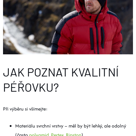
JAK POZNAT KVALITNÍ
PÉŘOVKU?
Při výběru si všímejte:
Materiálu svrchní vrstvy – měl by být lehký, ale odolný
(často
polyamid
,
Pertex
,
Ripstop
).