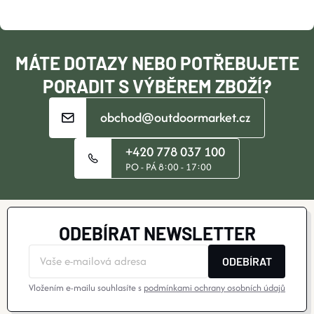
T
Í
MÁTE DOTAZY NEBO POTŘEBUJETE
PORADIT S VÝBĚREM ZBOŽÍ?
obchod@outdoormarket.cz
+420 778 037 100
PO - PÁ 8:00 - 17:00
ODEBÍRAT NEWSLETTER
ODEBÍRAT
Vložením e-mailu souhlasíte s
podmínkami ochrany osobních údajů