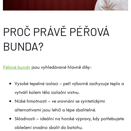
O nás
Moje objednávka
PROČ PRÁVĚ PÉŘOVÁ
BUNDA?
Péřové bundy
jsou vyhledávané hlavně díky:
Vysoké tepelné izolaci – peří výborně zachycuje teplo a
vytváří kolem těla izolační vrstvu.
Nízké hmotnosti – ve srovnání se syntetickými
alternativami jsou lehčí a lépe sbalitelné.
Skladnosti – ideální na horské výpravy, kdy potřebujete
oblečení snadno sbalit do batohu.