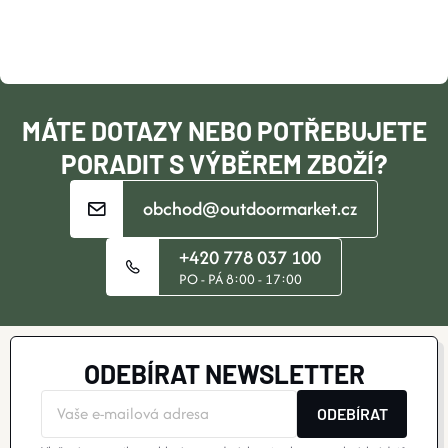
A
BOTY A PONOŽKY
T
DOPLŇKY
Í
MÁTE DOTAZY NEBO POTŘEBUJETE
VYBAVENÍ
PORADIT S VÝBĚREM ZBOŽÍ?
obchod@outdoormarket.cz
CYKLISTIKA
+420 778 037 100
Značky
PO - PÁ 8:00 - 17:00
Velikosti
Kontakty
Napište nám
Slovník pojmů
Nákup pro kolektiv
Slevové kódy
Blog
ODEBÍRAT NEWSLETTER
Doprava a platba
Mimosoudní řešení sporů
Obchodní podmínky
Ochrana osobních údajů
ODEBÍRAT
Reklamace
Výměna a vrácení
Stav objednávky