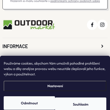
Vložením e-mailu souhlasíte s
podmínkami ochrany osobních údajů
O nás
Moje objednávka
INFORMACE
O NÁKUPU
Používáme cookies, abychom Vám umožnili pohodlné prohlížení
webu a díky analýze provozu webu neustále zlepšovali jeho funkce,
výkon a použitelnost.
KONTAKTNÍ ÚDAJE
Nastavení
Odmítnout
Souhlasím
Copyright 2026
OutdoorMarket
. Všechna práva vyhrazena.