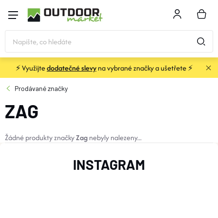
Přejít
na
NÁKU
obsah
KOŠÍK
⚡ Využijte
dodatečné slevy
na vybrané značky a ušetřete ⚡
STANY
Prodávané značky
ZAG
SPACÁKY
BATOHY A TAŠKY
Žádné produkty značky
Zag
nebyly nalezeny...
Z
INSTAGRAM
KARIMATKY
Á
P
OBLEČENÍ