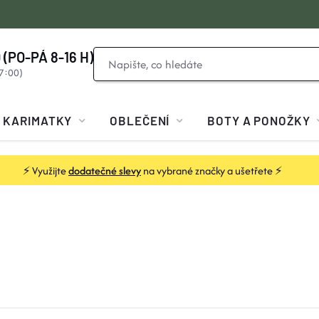
 (PO-PÁ 8-16 H)
KARIMATKY
OBLEČENÍ
BOTY A PONOŽKY
⚡ Využijte
dodatečné slevy
na vybrané značky a ušetřete ⚡