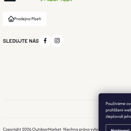
Prodejna Plzeň
SLEDUJTE NÁS
Používáme co
prohlížení we
zlepšovali jeh
Copyright 2026
OutdoorMarket
. Všechna práva vyhrazena.
Nastavení