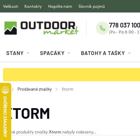
Přejít
Velikosti
Kontakty
Napište nám
Slovník pojmů
na
obsah
778 037 100
STANY
SPACÁKY
BATOHY A TAŠKY
Prodávané značky
Xtorm
Domů
XTORM
Žádné produkty značky
Xtorm
nebyly nalezeny...