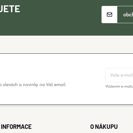
JETE
obc
 slevách a novinky na Váš email.
Vložením e-mailu
INFORMACE
O NÁKUPU