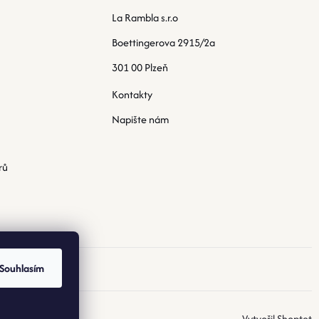
La Rambla s.r.o
Boettingerova 2915/2a
301 00 Plzeň
Kontakty
Napište nám
rů
Souhlasím
Vytvořil Shoptet