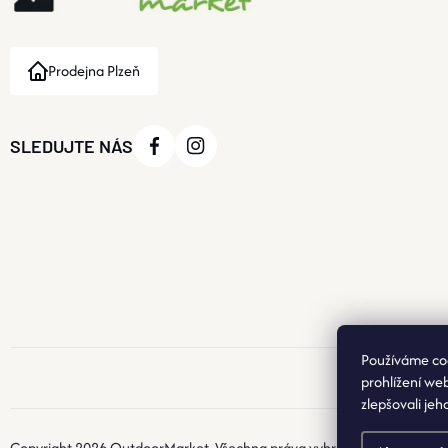
Prodejna Plzeň
SLEDUJTE NÁS
Používáme co
prohlížení we
zlepšovali jeh
Copyright 2026
OutdoorMarket
. Všechna práva vyhrazena.