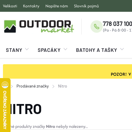
Přejít
Velikosti
Kontakty
Napište nám
Slovník pojmů
na
obsah
778 037 100
STANY
SPACÁKY
BATOHY A TAŠKY
POZOR! V ob
Prodávané značky
Nitro
Domů
NITRO
Žádné produkty značky
Nitro
nebyly nalezeny...