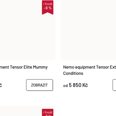
i
Rozdíl
–9 %
ment Tensor Elite Mummy
Nemo equipment Tensor Ex
Conditions
č
5 850 Kč
ZOBRAZIT
od
i
Rozdíl