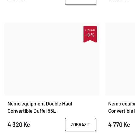
D
O
U
D
K
i
Rozdíl
U
–9 %
T
K
Ů
T
Ů
Nemo equipment Double Haul
Nemo equip
Convertible Duffel 55L
Convertible 
4 320 Kč
4 770 Kč
ZOBRAZIT