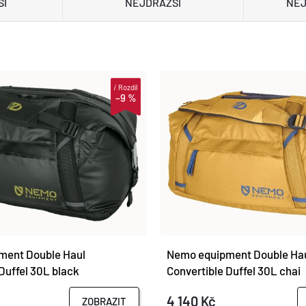
ŠÍ
NEJDRAŽŠÍ
NEJ
i
Rozdíl
–9 %
ment Double Haul
Nemo equipment Double Ha
Duffel 30L black
Convertible Duffel 30L chai
4 140 Kč
ZOBRAZIT