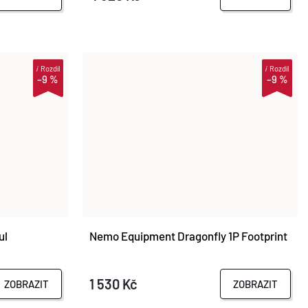
i
Rozdíl
i
Rozdíl
–9 %
–9 %
ul
Nemo Equipment Dragonfly 1P Footprint
1 530 Kč
ZOBRAZIT
ZOBRAZIT