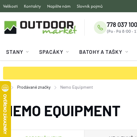
Přejít
Velikosti
Kontakty
Napište nám
Slovník pojmů
na
obsah
778 037 100
STANY
SPACÁKY
BATOHY A TAŠKY
Prodávané značky
Nemo Equipment
Domů
NEMO EQUIPMENT
Ř