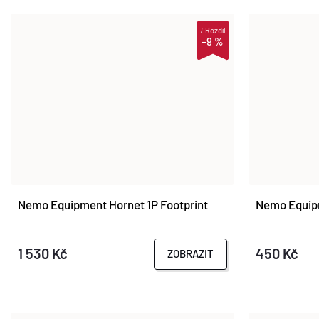
i
Rozdíl
–9 %
Nemo Equipment Hornet 1P Footprint
Nemo Equip
1 530 Kč
450 Kč
ZOBRAZIT