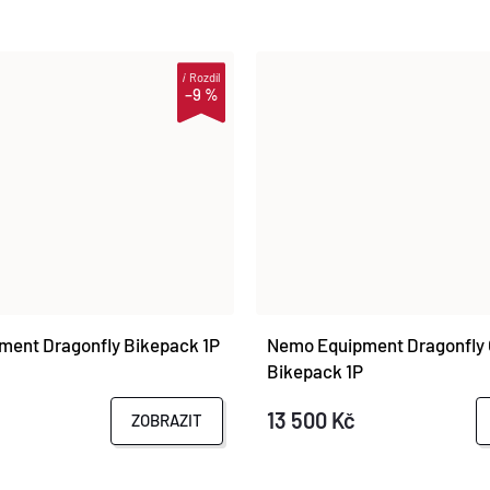
i
Rozdíl
–9 %
ent Dragonfly Bikepack 1P
Nemo Equipment Dragonfly
Bikepack 1P
13 500 Kč
ZOBRAZIT