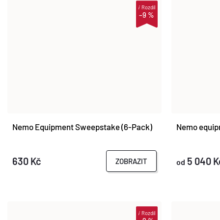
i
Rozdíl
–9 %
Nemo Equipment Sweepstake (6-Pack)
Nemo equip
630 Kč
5 040 K
ZOBRAZIT
od
i
Rozdíl