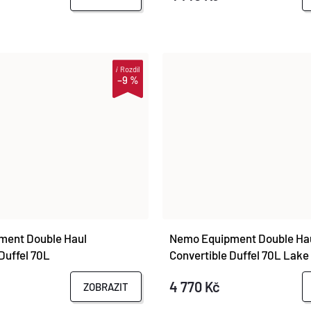
i
Rozdíl
–9 %
ment Double Haul
Nemo Equipment Double Ha
Duffel 70L
Convertible Duffel 70L Lake
4 770 Kč
ZOBRAZIT