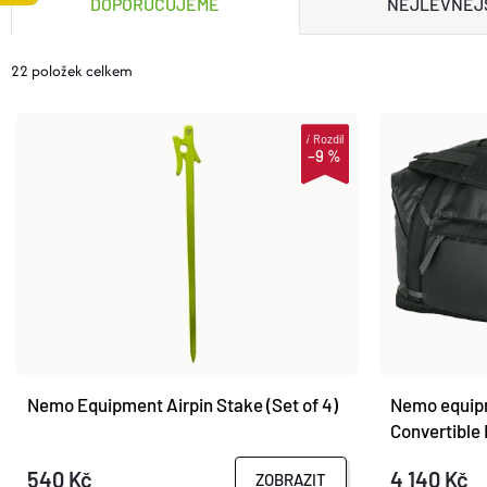
DOPORUČUJEME
NEJLEVNĚJ
A
22
položek celkem
Z
V
i
Rozdíl
E
–9 %
Ý
N
P
Í
I
P
S
R
P
Nemo Equipment Airpin Stake (Set of 4)
Nemo equip
O
Convertible 
R
540 Kč
4 140 Kč
ZOBRAZIT