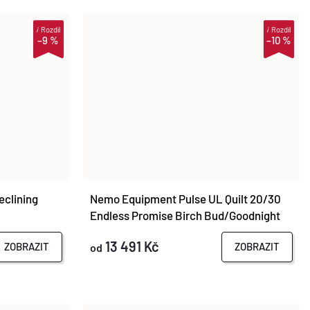
i
Rozdíl
i
Rozdíl
–9 %
–10 %
eclining
Nemo Equipment Pulse UL Quilt 20/30
Endless Promise Birch Bud/Goodnight
Grey
13 491 Kč
ZOBRAZIT
ZOBRAZIT
od