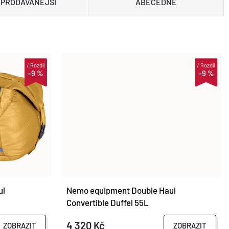
PRODÁVANĚJŠÍ
ABECEDNĚ
i
Rozdíl
i
Rozdíl
–9 %
–9 %
ul
Nemo equipment Double Haul
Convertible Duffel 55L
4 320 Kč
ZOBRAZIT
ZOBRAZIT