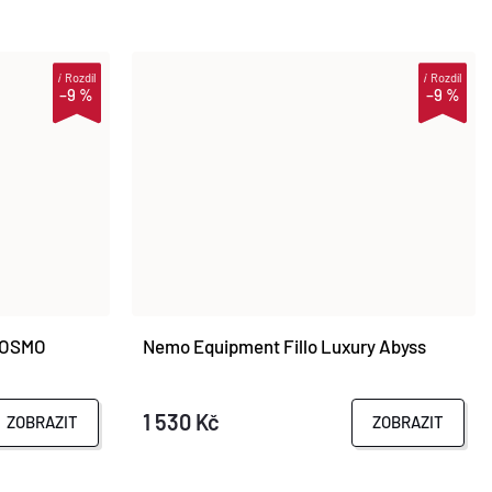
i
Rozdíl
i
Rozdíl
–9 %
–9 %
 OSMO
Nemo Equipment Fillo Luxury Abyss
1 530 Kč
ZOBRAZIT
ZOBRAZIT