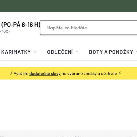
 (PO-PÁ 8-16 H)
KARIMATKY
OBLEČENÍ
BOTY A PONOŽKY
⚡ Využijte
dodatečné slevy
na vybrané značky a ušetřete ⚡