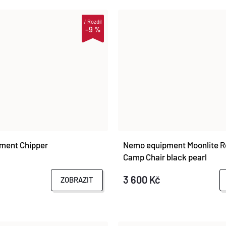
i
Rozdíl
–9 %
ment Chipper
Nemo equipment Moonlite R
Camp Chair black pearl
3 600 Kč
ZOBRAZIT