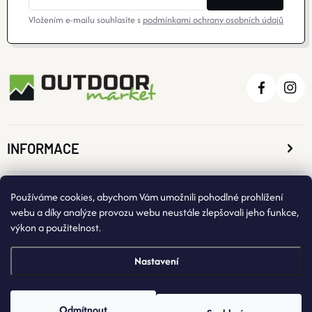
O nás
Moje objednávka
Vložením e-mailu souhlasíte s
podmínkami ochrany osobních údajů
INFORMACE
O NÁKUPU
Používáme cookies, abychom Vám umožnili pohodlné prohlížení
webu a díky analýze provozu webu neustále zlepšovali jeho funkce,
výkon a použitelnost.
KONTAKTNÍ ÚDAJE
Nastavení
Odmítnout