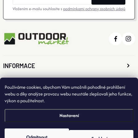
O nás
Moje objednávka
Vložením e-mailu souhlasíte s
podmínkami ochrany osobních údajů
INFORMACE
O NÁKUPU
Používáme cookies, abychom Vám umožnili pohodlné prohlížení
webu a díky analýze provozu webu neustále zlepšovali jeho funkce,
výkon a použitelnost.
KONTAKTNÍ ÚDAJE
Nastavení
Odmítnout