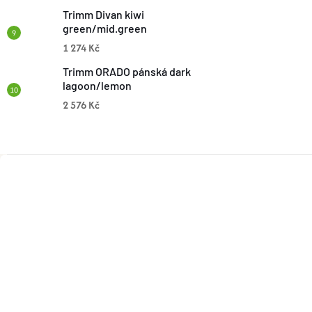
Trimm Divan kiwi
green/mid.green
1 274 Kč
Trimm ORADO pánská dark
lagoon/lemon
2 576 Kč
Z
Á
P
A
T