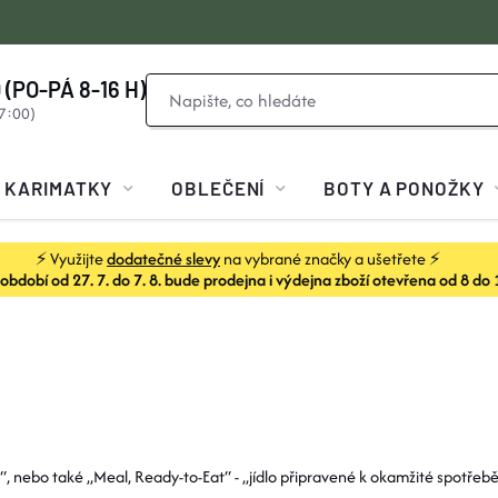
 (PO-PÁ 8-16 H)
KARIMATKY
OBLEČENÍ
BOTY A PONOŽKY
⚡ Využijte
dodatečné slevy
na vybrané značky a ušetřete ⚡
dobí od 27. 7. do 7. 8. bude prodejna i výdejna zboží otevřena od 8 do 
, nebo také „Meal, Ready-to-Eat“ - „jídlo připravené k okamžité spotřebě“ 