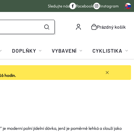
Sledujte nás
Facebook
Instagram
Prázdný košík
NÁKUPNÍ
KOŠÍK
DOPLŇKY
VYBAVENÍ
CYKLISTIKA
16 hodin.
je moderní polní jídelní dávka, jenž je poměrně lehká a slouží jako