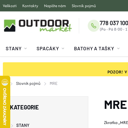
Přejít
Velikosti
Kontakty
Napište nám
Slovník pojmů
na
obsah
778 037 100
STANY
SPACÁKY
BATOHY A TAŠKY
POZOR! V ob
Slovník pojmů
MRE
Domů
P
MRE
Přeskočit
KATEGORIE
kategorie
O
Zkratka „MRE“
STANY