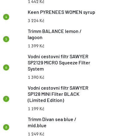
1 442 Kč
Keen PYRENEES WOMEN syrup
3 224 Kč
Trimm BALANCE lemon /
lagoon
1 399 Kč
Vodní cestovní filtr SAWYER
SP2129 MICRO Squeeze Filter
System
1 390 Kč
Vodní cestovní filtr SAWYER
SP128 MINI Filter BLACK
(Limited Edition)
1 199 Kč
Trimm Divan sea blue /
mid.blue
1 249 Kč