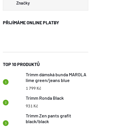
N
Značky
E
PŘIJÍMÁME ONLINE PLATBY
L
TOP 10 PRODUKTŮ
Trimm dámská bunda MAROLA
lime green/jeans blue
1 799 Kč
Trimm Ronda Black
931 Kč
Trimm Zen pants grafit
black/black