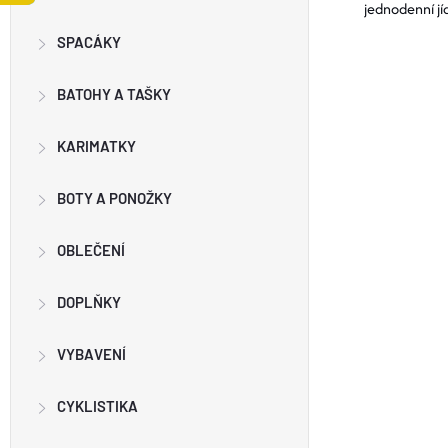
S
jednodenní jí
SPACÁKY
T
BATOHY A TAŠKY
R
KARIMATKY
A
N
BOTY A PONOŽKY
N
OBLEČENÍ
Í
DOPLŇKY
P
VYBAVENÍ
A
CYKLISTIKA