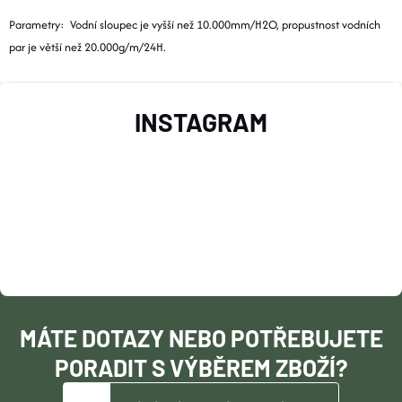
BOTY A PONOŽKY
Parametry: Vodní sloupec je vyšší než 10.000mm/H2O, propustnost vodních
par je větší než 20.000g/m/24H.
DOPLŇKY
Z
INSTAGRAM
VYBAVENÍ
Á
P
CYKLISTIKA
A
Značky
T
Velikosti
Kontakty
Napište nám
Slovník pojmů
Í
Nákup pro kolektiv
Slevové kódy
Blog
MÁTE DOTAZY NEBO POTŘEBUJETE
Doprava a platba
Mimosoudní řešení sporů
PORADIT S VÝBĚREM ZBOŽÍ?
Obchodní podmínky
Ochrana osobních údajů
Reklamace
Výměna a vrácení
Stav objednávky