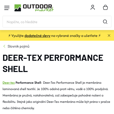
Přejít
na
NÁKU
obsah
KOŠÍK
⚡ Využijte
dodatečné slevy
na vybrané značky a ušetřete ⚡
STANY
Slovník pojmů
DEER-TEX PERFORMANCE
SPACÁKY
SHELL
BATOHY A TAŠKY
Deer-tex
Performance Shell
: Deer-Tex Performance Shell je membrána
KARIMATKY
laminovaná shell textilií. Je 100% odolná proti větru, vodě a 100% prodyšná.
Membrána je pružná, natahovatelná, což zabezpečuje pohodné nošení a
flexibilitu. Stejně jako originální Deer-Tex membrána může být prána v pračce
OBLEČENÍ
nebo čištěna chemicky.