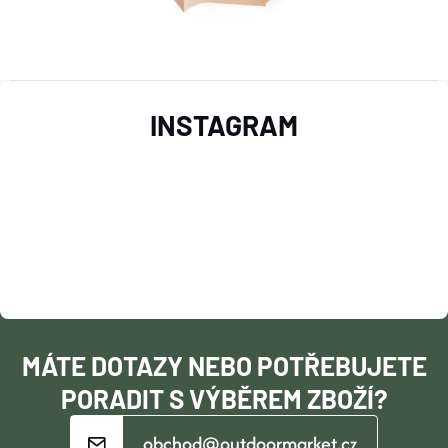
O nás
Moje objednávka
Z
INSTAGRAM
Á
P
A
T
Í
MÁTE DOTAZY NEBO POTŘEBUJETE
PORADIT S VÝBĚREM ZBOŽÍ?
obchod@outdoormarket.cz