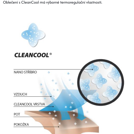
Oblečení s CleanCool má výborné termoregulační vlastnosti.
BOTY A PONOŽKY
DOPLŇKY
VYBAVENÍ
CYKLISTIKA
Značky
Velikosti
Kontakty
Napište nám
Slovník pojmů
Nákup pro kolektiv
Slevové kódy
Blog
Doprava a platba
Mimosoudní řešení sporů
Obchodní podmínky
Ochrana osobních údajů
Reklamace
Výměna a vrácení
Stav objednávky