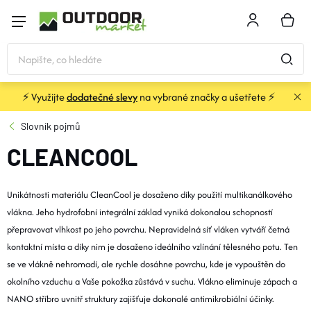
Přejít
na
NÁKU
obsah
KOŠÍK
⚡ Využijte
dodatečné slevy
na vybrané značky a ušetřete ⚡
STANY
Slovník pojmů
CLEANCOOL
SPACÁKY
Unikátnosti materiálu CleanCool je dosaženo díky použití multikanálkového
BATOHY A TAŠKY
vlákna. Jeho hydrofobní integrální základ vyniká dokonalou schopností
přepravovat vlhkost po jeho povrchu. Nepravidelná síť vláken vytváří četná
KARIMATKY
kontaktní místa a díky nim je dosaženo ideálního vzlínání tělesného potu. Ten
se ve vlákně nehromadí, ale rychle dosáhne povrchu, kde je vypouštěn do
okolního vzduchu a Vaše pokožka zůstává v suchu. Vlákno eliminuje zápach a
OBLEČENÍ
NANO stříbro uvnitř struktury zajišťuje dokonalé antimikrobiální účinky.