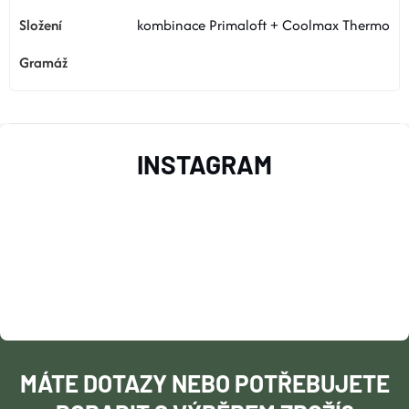
kombinace Primaloft + Coolmax Thermo
Z
INSTAGRAM
Á
P
A
T
Í
MÁTE DOTAZY NEBO POTŘEBUJETE