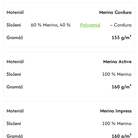
BOTY A PONOŽKY
Merino Cordura
60 % Merino, 40 %
Polyamid
– Cordura
DOPLŇKY
155 g/m²
VYBAVENÍ
Merino Active
CYKLISTIKA
100 % Merino
Značky
160 g/m²
Velikosti
Kontakty
Napište nám
Slovník pojmů
Merino Impress
Nákup pro kolektiv
Slevové kódy
Blog
Doprava a platba
Mimosoudní řešení sporů
100 % Merino
Obchodní podmínky
Ochrana osobních údajů
Reklamace
Výměna a vrácení
Stav objednávky
160 g/m²