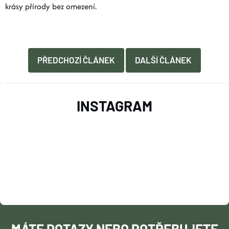
krásy přírody bez omezení.
PŘEDCHOZÍ ČLÁNEK
DALŠÍ ČLÁNEK
Z
INSTAGRAM
Á
P
A
T
Í
MÁTE DOTAZY NEBO POTŘEBUJETE