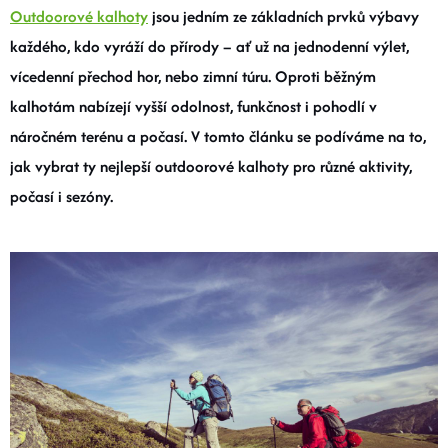
Outdoorové kalhoty
jsou jedním ze základních prvků výbavy
BOTY A PONOŽKY
každého, kdo vyráží do přírody – ať už na jednodenní výlet,
vícedenní přechod hor, nebo zimní túru. Oproti běžným
DOPLŇKY
kalhotám nabízejí vyšší odolnost, funkčnost i pohodlí v
náročném terénu a počasí. V tomto článku se podíváme na to,
VYBAVENÍ
jak vybrat ty nejlepší outdoorové kalhoty pro různé aktivity,
počasí i sezóny.
CYKLISTIKA
Značky
Velikosti
Kontakty
Napište nám
Slovník pojmů
Nákup pro kolektiv
Slevové kódy
Blog
Doprava a platba
Mimosoudní řešení sporů
Obchodní podmínky
Ochrana osobních údajů
Reklamace
Výměna a vrácení
Stav objednávky