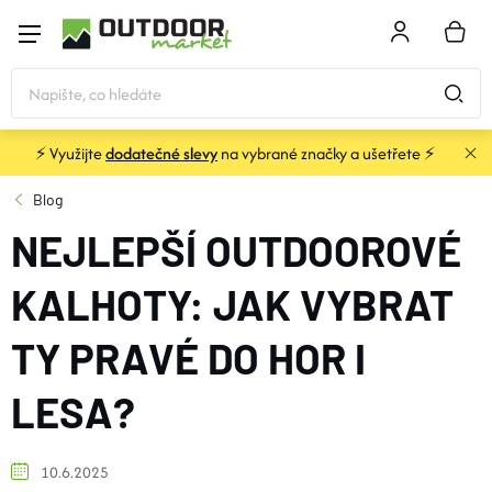
Přejít
na
NÁKU
obsah
KOŠÍK
⚡ Využijte
dodatečné slevy
na vybrané značky a ušetřete ⚡
STANY
Blog
NEJLEPŠÍ OUTDOOROVÉ
SPACÁKY
KALHOTY: JAK VYBRAT
BATOHY A TAŠKY
TY PRAVÉ DO HOR I
KARIMATKY
LESA?
OBLEČENÍ
10.6.2025