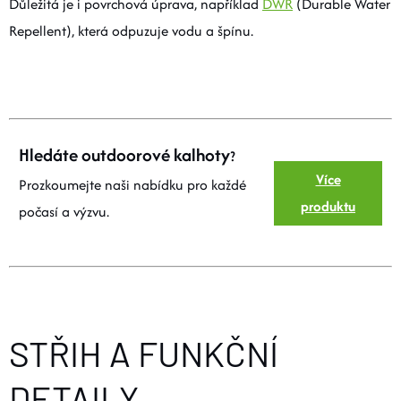
Důležitá je i povrchová úprava, například
DWR
(Durable Water
Repellent), která odpuzuje vodu a špínu.
Hledáte outdoorové kalhoty
?
Více
Prozkoumejte naši nabídku pro každé
produktu
počasí a výzvu.
STŘIH A FUNKČNÍ
DETAILY