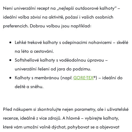
Není univerzální recept na „nejlepší outdoorové kalhoty“ –
ideální volba závisí na aktivitě, počasí i vašich osobních
preferencích. Dobrou volbou jsou například:
Lehké trekové kalhoty s odepínacími nohavicemi – skvělé
na léto a cestování.
Softshellové kalhoty s voděodolnou úpravou –
univerzální řešení od jara do podzimu.
Kalhoty s membránou (např.
GORE-TEX
®) – ideální do
deště a sněhu.
Před nákupem si zkontrolujte nejen parametry, ale i uživatelské
recenze, ideálně z více zdrojů. A hlavně – vybírejte kalhoty,
které vám umožní volně dýchat, pohybovat se a objevovat