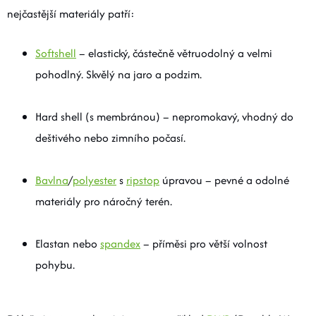
nejčastější materiály patří:
Softshell
– elastický, částečně větruodolný a velmi
pohodlný. Skvělý na jaro a podzim.
Hard shell (s membránou) – nepromokavý, vhodný do
deštivého nebo zimního počasí.
Bavlna
/
polyester
s
ripstop
úpravou – pevné a odolné
materiály pro náročný terén.
Elastan nebo
spandex
– příměsi pro větší volnost
pohybu.