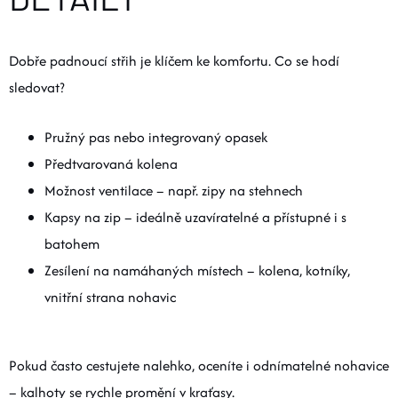
Dobře padnoucí střih je klíčem ke komfortu. Co se hodí
sledovat?
Pružný pas nebo integrovaný opasek
Předtvarovaná kolena
Možnost ventilace – např. zipy na stehnech
Kapsy na zip – ideálně uzavíratelné a přístupné i s
batohem
Zesílení na namáhaných místech – kolena, kotníky,
vnitřní strana nohavic
Pokud často cestujete nalehko, oceníte i odnímatelné nohavice
– kalhoty se rychle promění v kraťasy.