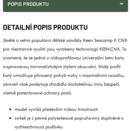
POPIS PRODUKTU
DETAILNÍ POPIS PRODUKTU
Skvělé a velmi populární dětské sandály Keen Seacamp II CNX
pro všestranné využití jsou vyrobeny technologií KEEN.CNX. To
znamená, že se jedná o nízkoprofilovou univerzální letní botu
inspirovanou minimalistickým stylem obouvání. Nízký profil
boty umožňuje přirozený pohyb nohy v maximálním rozsahu,
zároveň však poskytuje chodidlu dostatečnou míru bezpečí,
včetně patentované ochrany prstů.
model vyniká především nízkou hmotností
svršek je z pevné polyesterové popruhoviny doplněné o
rychleschnoucí podšívku