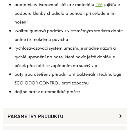
anatomicky tvarovaná stélka z materiálu
EVA
zajišťuje
podporu klenby chodidla a pohodlí při celodenním
nošení
kvalitní gumová podešev s vícesměrným vzorkem dobře
přilne i k mokrému povrchu
rychlozavazovací systém umožňuje snadné nazutí a
rychlé upevnění na noze, které navíc ještě doplňuje
pásek přes nárt se zapínáním na suchý zip
boty jsou ošetřeny přírodní antibakteriální technologií
ECO ODOR CONTROL proti zápachu
dají se prát v automatické pračce
PARAMETRY PRODUKTU