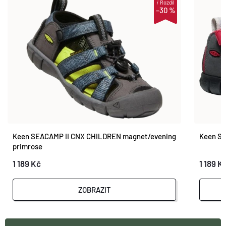
i
Rozdíl
–30 %
Keen SEACAMP II CNX CHILDREN magnet/evening
Keen SE
primrose
1 189 Kč
1 189 K
ZOBRAZIT