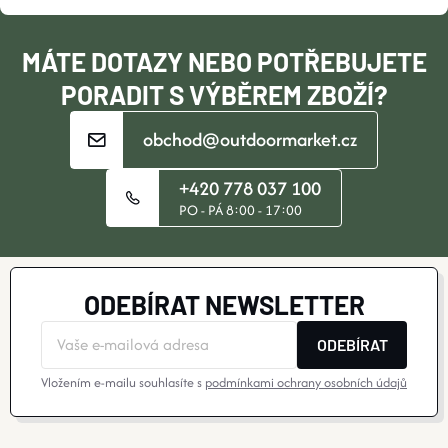
Í
MÁTE DOTAZY NEBO POTŘEBUJETE
PORADIT S VÝBĚREM ZBOŽÍ?
obchod@outdoormarket.cz
+420 778 037 100
PO - PÁ 8:00 - 17:00
ODEBÍRAT NEWSLETTER
ODEBÍRAT
Vložením e-mailu souhlasíte s
podmínkami ochrany osobních údajů