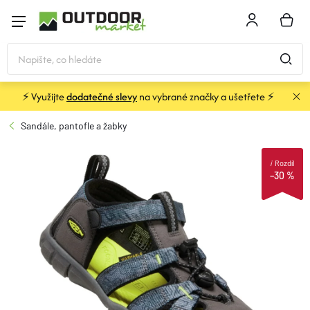
Přejít
na
NÁKU
obsah
KOŠÍK
⚡ Využijte
dodatečné slevy
na vybrané značky a ušetřete ⚡
STANY
Sandále, pantofle a žabky
SPACÁKY
i
Rozdíl
–30 %
BATOHY A TAŠKY
KARIMATKY
OBLEČENÍ