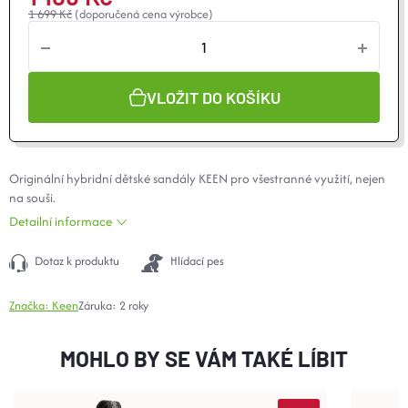
1 699 Kč
(doporučená cena výrobce)
VLOŽIT DO KOŠÍKU
Originální hybridní dětské sandály KEEN pro všestranné využití, nejen
na souši.
Detailní informace
Dotaz k produktu
Hlídací pes
Značka:
Keen
Záruka
:
2 roky
MOHLO BY SE VÁM TAKÉ LÍBIT