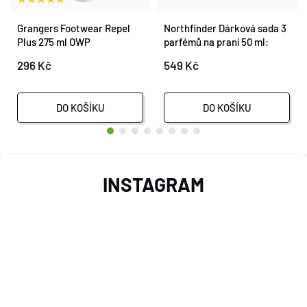
Grangers Footwear Repel
Northfinder Dárková sada 3
Plus 275 ml OWP
parfémů na praní 50 ml:
ACTIVE FRESH + CLASSIC
296 Kč
549 Kč
FRESH + PURE ESSENCE
DO KOŠÍKU
DO KOŠÍKU
Z
INSTAGRAM
Á
P
A
T