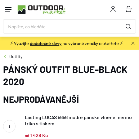
Přejít
na
NÁKU
obsah
KOŠÍK
⚡ Využijte
dodatečné slevy
na vybrané značky a ušetřete ⚡
STANY
Outfity
PÁNSKÝ OUTFIT BLUE-BLACK
SPACÁKY
2020
BATOHY A TAŠKY
NEJPRODÁVANĚJŠÍ
KARIMATKY
Lasting LUCAS 5656 modré pánské vlněné merino
triko s tiskem
OBLEČENÍ
1 428 Kč
od