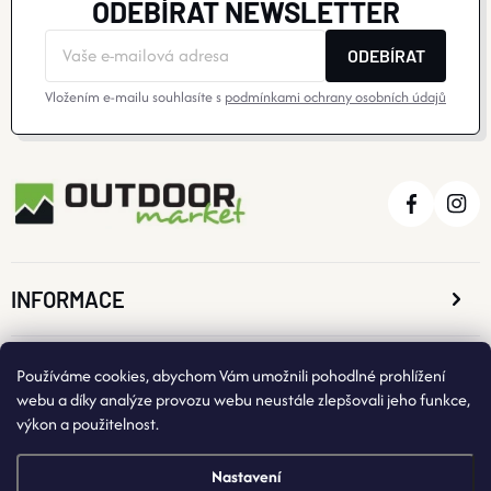
ODEBÍRAT NEWSLETTER
Ý
ODEBÍRAT
P
Vložením e-mailu souhlasíte s
podmínkami ochrany osobních údajů
I
S
U
INFORMACE
O NÁKUPU
Používáme cookies, abychom Vám umožnili pohodlné prohlížení
webu a díky analýze provozu webu neustále zlepšovali jeho funkce,
výkon a použitelnost.
KONTAKTNÍ ÚDAJE
Nastavení