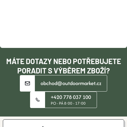
Á
Á
P
D
A
A
T
C
Í
Í
MÁTE DOTAZY NEBO POTŘEBUJETE
P
PORADIT S VÝBĚREM ZBOŽÍ?
R
obchod@outdoormarket.cz
V
+420 778 037 100
K
PO - PÁ 8:00 - 17:00
Y
V