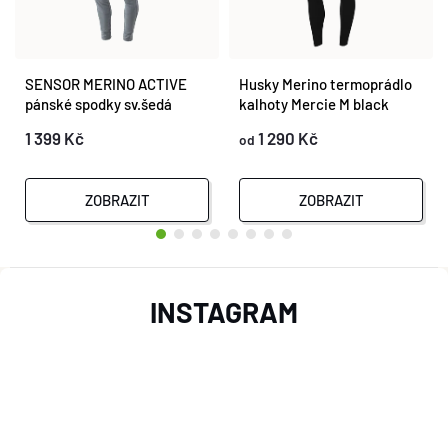
SENSOR MERINO ACTIVE
Husky Merino termoprádlo
pánské spodky sv.šedá
kalhoty Mercie M black
1 399 Kč
1 290 Kč
od
ZOBRAZIT
ZOBRAZIT
Z
INSTAGRAM
Á
P
A