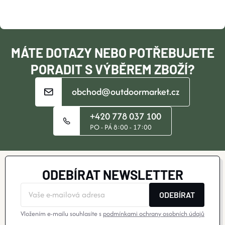
T
Í
MÁTE DOTAZY NEBO POTŘEBUJETE
PORADIT S VÝBĚREM ZBOŽÍ?
obchod@outdoormarket.cz
+420 778 037 100
PO - PÁ 8:00 - 17:00
ODEBÍRAT NEWSLETTER
ODEBÍRAT
Vložením e-mailu souhlasíte s
podmínkami ochrany osobních údajů