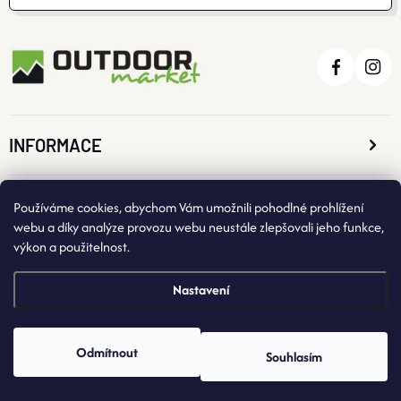
INFORMACE
O NÁKUPU
Používáme cookies, abychom Vám umožnili pohodlné prohlížení
webu a díky analýze provozu webu neustále zlepšovali jeho funkce,
výkon a použitelnost.
KONTAKTNÍ ÚDAJE
Nastavení
Odmítnout
Souhlasím
Copyright 2026
OutdoorMarket
. Všechna práva vyhrazena.
Vytvořil Shoptet