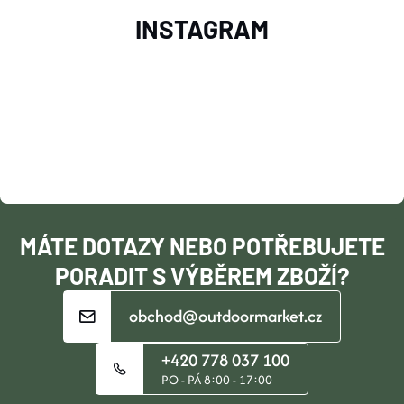
Z
INSTAGRAM
Á
P
A
T
Í
MÁTE DOTAZY NEBO POTŘEBUJETE
PORADIT S VÝBĚREM ZBOŽÍ?
obchod@outdoormarket.cz
+420 778 037 100
PO - PÁ 8:00 - 17:00