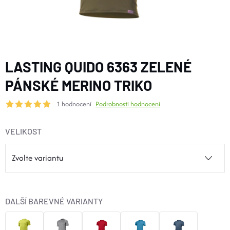
BOTY A PONOŽKY
DOPLŇKY
LASTING QUIDO 6363 ZELENÉ
VYBAVENÍ
PÁNSKÉ MERINO TRIKO
1 hodnocení
Podrobnosti hodnocení
CYKLISTIKA
VELIKOST
Značky
Velikosti
Kontakty
Napište nám
Slovník pojmů
Nákup pro kolektiv
Slevové kódy
Blog
Doprava a platba
Mimosoudní řešení sporů
DALŠÍ BAREVNÉ VARIANTY
Obchodní podmínky
Ochrana osobních údajů
Reklamace
Výměna a vrácení
Stav objednávky