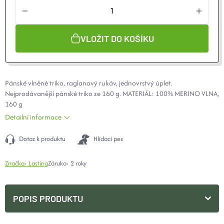
VLOŽIT DO KOŠÍKU
Pánské vlněné triko, raglanový rukáv, jednovrstvý úplet.
Nejprodávanější pánské triko ze 160 g. MATERIÁL: 100%
MERINO
VLNA,
160 g
Detailní informace
Dotaz k produktu
Hlídací pes
Značka:
Lasting
Záruka
:
2 roky
POPIS PRODUKTU