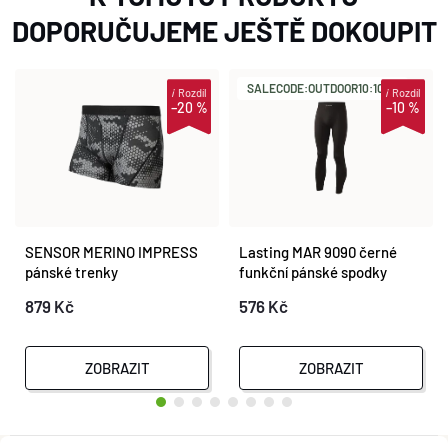
DOPORUČUJEME JEŠTĚ DOKOUPIT
SALECODE:OUTDOOR10:10:%
i
Rozdíl
i
Rozdíl
–20 %
–10 %
SENSOR MERINO IMPRESS
Lasting MAR 9090 černé
pánské trenky
funkční pánské spodky
černá/honeycomb
879 Kč
576 Kč
ZOBRAZIT
ZOBRAZIT