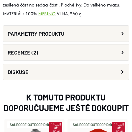
zesílená část na sedací části. Ploché švy. Do velkého mrazu.
MATERIÁL: 100%
MERINO
VLNA, 260 g
PARAMETRY PRODUKTU
RECENZE (2)
DISKUSE
K TOMUTO PRODUKTU
DOPORUČUJEME JEŠTĚ DOKOUPIT
i
Rozdíl
i
Rozdíl
SALECODE:OUTDOOR10:10:%
SALECODE:OUTDOOR10:10:%
až
až