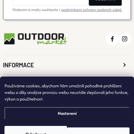
Vložením e-mailu souhlasíte s
podmínkami ochrany osobních údajů
INFORMACE
O NÁKUPU
Používáme cookies, abychom Vám umožnili pohodlné prohlížení
webu a díky analýze provozu webu neustále zlepšovali jeho funkce,
výkon a použitelnost.
KONTAKTNÍ ÚDAJE
Nastavení