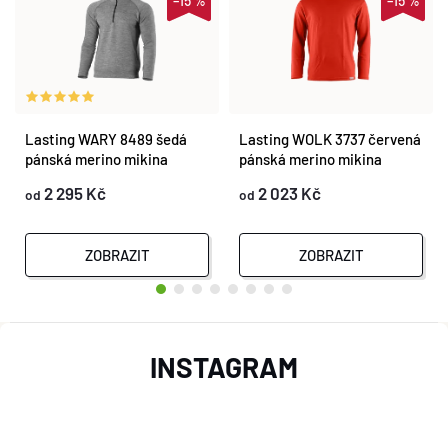
–15 %
–15 %
Lasting WARY 8489 šedá
Lasting WOLK 3737 červená
pánská merino mikina
pánská merino mikina
2 295 Kč
2 023 Kč
od
od
ZOBRAZIT
ZOBRAZIT
Z
INSTAGRAM
Á
P