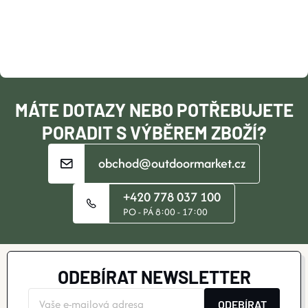
A
T
Í
MÁTE DOTAZY NEBO POTŘEBUJETE
PORADIT S VÝBĚREM ZBOŽÍ?
obchod@outdoormarket.cz
+420 778 037 100
PO - PÁ 8:00 - 17:00
ODEBÍRAT NEWSLETTER
ODEBÍRAT