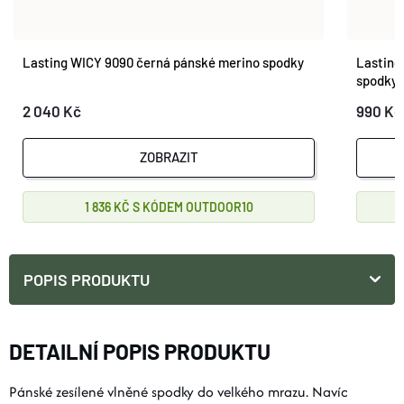
Lasting WICY 9090 černá pánské merino spodky
Lasting
spodky
2 040 Kč
990 Kč
ZOBRAZIT
1 836 KČ
OUTDOOR10
POPIS PRODUKTU
DETAILNÍ POPIS PRODUKTU
Pánské zesílené vlněné spodky do velkého mrazu. Navíc