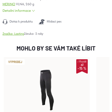
MERINO
VLNA, 260 g
Detailní informace
Dotaz k produktu
Hlídací pes
Značka:
Lasting
Záruka
:
2 roky
MOHLO BY SE VÁM TAKÉ LÍBIT
i
Rozdíl
VÝPRODEJ
až
–15 %