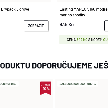
t Drypack 8 grove
Lasting MAREO 5160 modré
merino spodky
935 Kč
ZOBRAZIT
CENA
842 KČ
S KÓDEM
OU
RODUKTU DOPORUČUJEME JEŠ
DOOR10:10:%
SALECODE:OUTDOOR10:10:%
i
Rozdíl
–10 %