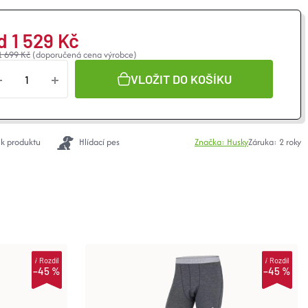
d
1 529 Kč
1 699 Kč
(doporučená cena výrobce)
VLOŽIT DO KOŠÍKU
 k produktu
Hlídací pes
Značka:
Husky
Záruka
:
2 roky
i
Rozdíl
i
Rozdíl
–45 %
–45 %