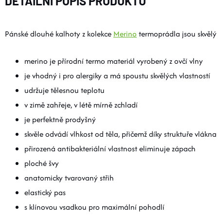
DETAILNÍ POPIS PRODUKTU
Pánské dlouhé kalhoty z kolekce
Merino
termoprádla jsou skvělý
merino je přírodní termo materiál vyrobený z ovčí vlny
je vhodný i pro alergiky a má spoustu skvělých vlastností
udržuje tělesnou teplotu
v zimě zahřeje, v létě mírně zchladí
je perfektně prodyšný
skvěle odvádí vlhkost od těla, přičemž díky struktuře vlákna
přirozená antibakteriální vlastnost eliminuje zápach
ploché švy
anatomicky tvarovaný střih
elastický pas
s klínovou vsadkou pro maximální pohodlí