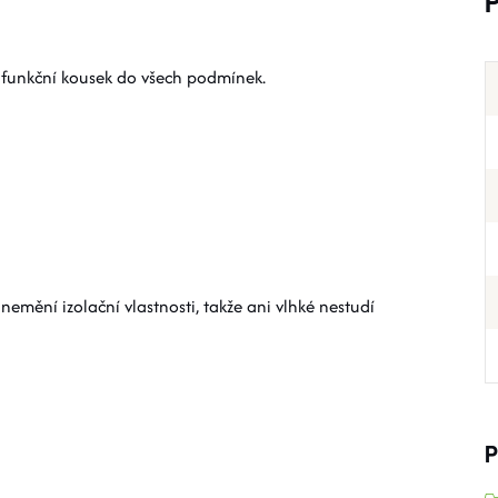
 funkční kousek do všech podmínek.
 nemění izolační vlastnosti, takže ani vlhké nestudí
P