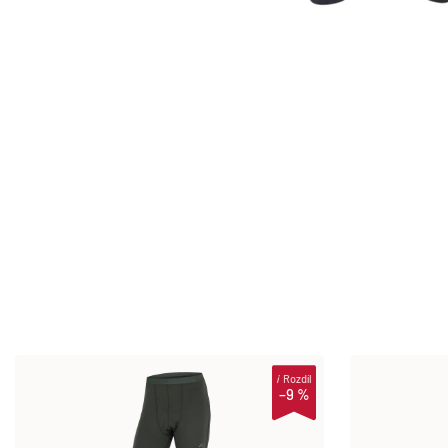
i
Rozdíl
–9 %