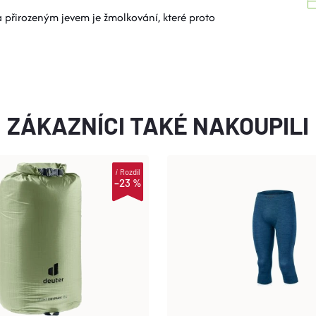
la přirozeným jevem je žmolkování, které proto
ZÁKAZNÍCI TAKÉ NAKOUPILI
i
Rozdíl
–23 %