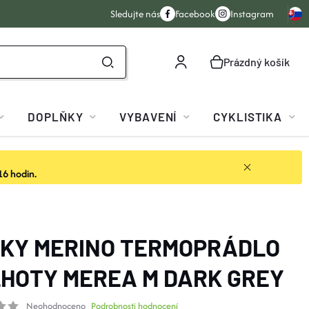
Sledujte nás
Facebook
Instagram
Prázdný košík
NÁKUPNÍ
KOŠÍK
DOPLŇKY
VYBAVENÍ
CYKLISTIKA
16 hodin.
KY MERINO TERMOPRÁDLO
HOTY MEREA M DARK GREY
Neohodnoceno
Podrobnosti hodnocení