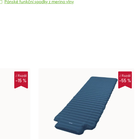
Pánské funkční spodky z merino vlny
i
Rozdíl
i
Rozdíl
–15 %
–55 %