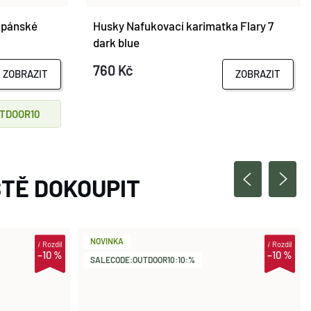
 pánské
Husky Nafukovací karimatka Flary 7
dark blue
760 Kč
ZOBRAZIT
ZOBRAZIT
TDOOR10
TĚ DOKOUPIT
NOVINKA
i
Rozdíl
i
Rozdíl
–10 %
–10 %
SALECODE:OUTDOOR10:10:%