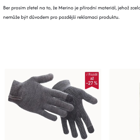
Ber prosím zřetel na to, že Merino je přírodní materiál, jehož zce
nemůže být důvodem pro pozdější reklamaci produktu.
i
Rozdíl
až
–27 %