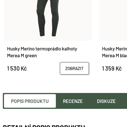
Husky Merino termoprádlo kalhoty
Husky Merin
Merea M green
Merea M bla
1 530 Kč
1 359 Kč
ZOBRAZIT
POPIS PRODUKTU
RECENZE
DISKUZE