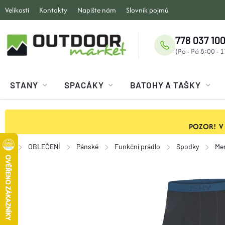
Přejít
Velikosti
Kontakty
Napište nám
Slovník pojmů
na
obsah
778 037 100
STANY
SPACÁKY
BATOHY A TAŠKY
POZOR! V ob
OBLEČENÍ
Pánské
Funkční prádlo
Spodky
Mer
Domů