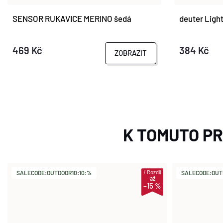
SENSOR RUKAVICE MERINO šedá
deuter Ligh
469 Kč
384 Kč
ZOBRAZIT
K TOMUTO P
i
Rozdíl
SALECODE:OUTDOOR10:10:%
SALECODE:OUT
až
–15 %