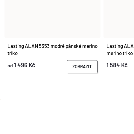
Lasting ALAN 5353 modré pánské merino
Lasting ALA
triko
merino triko
1 496 Kč
1 584 Kč
od
ZOBRAZIT
Z
Á