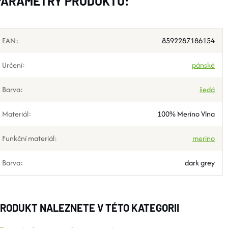
PARAMETRY PRODUKTU:
EAN
:
8592287186154
Určení
:
pánské
Barva
:
šedá
Materiál
:
100% Merino Vlna
Funkční materiál
:
merino
Barva
:
dark grey
RODUKT NALEZNETE V TÉTO KATEGORII