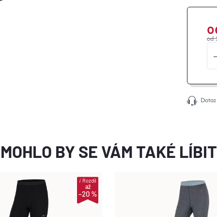
o
od 
Dotaz
MOHLO BY SE VÁM TAKÉ LÍBIT
i
Rozdíl
až
–20 %