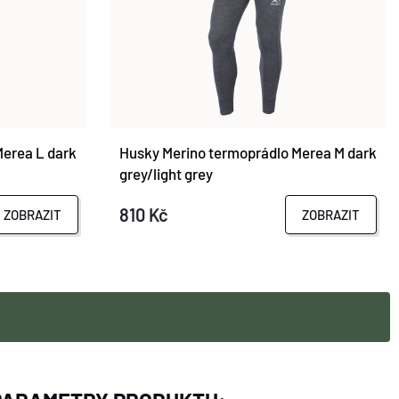
Merea L dark
Husky Merino termoprádlo Merea M dark
grey/light grey
810 Kč
ZOBRAZIT
ZOBRAZIT