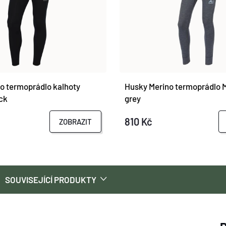
o termoprádlo kalhoty
Husky Merino termoprádlo 
ck
grey
810 Kč
ZOBRAZIT
SOUVISEJÍCÍ PRODUKTY