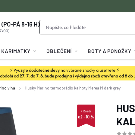
 (PO-PÁ 8-16 H)
KARIMATKY
OBLEČENÍ
BOTY A PONOŽKY
⚡ Využijte
dodatečné slevy
na vybrané značky a ušetřete ⚡
dobí od 27. 7. do 7. 8. bude prodejna i výdejna zboží otevřena od 8 do 
ino vlna
Husky Merino termoprádlo kalhoty Merea M dark grey
HUS
i
Rozdíl
až –10 %
KAL