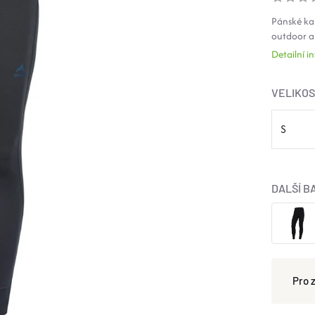
Pánské ka
outdoor ak
Detailní 
VELIKO
DALŠÍ B