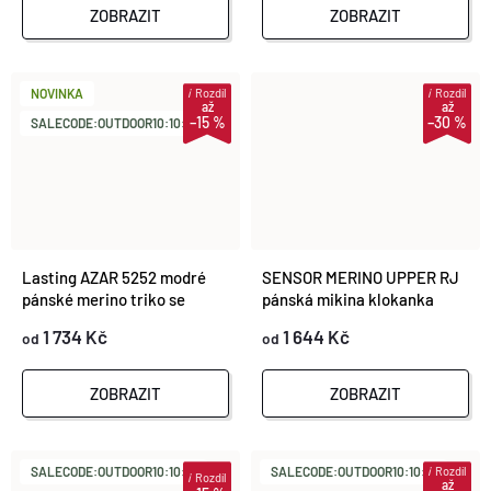
ZOBRAZIT
ZOBRAZIT
i
Rozdíl
i
Rozdíl
NOVINKA
až
až
–15 %
–30 %
SALECODE:OUTDOOR10:10:%
Lasting AZAR 5252 modré
SENSOR MERINO UPPER RJ
pánské merino triko se
pánská mikina klokanka
zipem u krku
černá
1 734 Kč
1 644 Kč
od
od
ZOBRAZIT
ZOBRAZIT
i
Rozdíl
SALECODE:OUTDOOR10:10:%
SALECODE:OUTDOOR10:10:%
i
Rozdíl
až