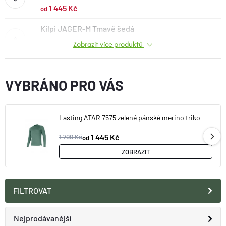
O nás
Moje objednávka
1 445 Kč
od
Kilpi JAGER-M Tmavě šedá
Zobrazit více produktů
907 Kč
VYBRÁNO PRO VÁS
Lasting ATAR 7575 zelené pánské merino triko
1 445 Kč
1 700 Kč
od
ZOBRAZIT
FILTROVAT
Ř
Nejprodávanější