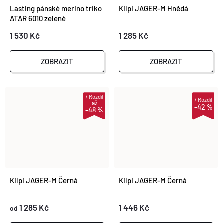
Lasting pánské merino triko
Kilpi JAGER-M Hnědá
ATAR 6010 zelené
1 530 Kč
1 285 Kč
ZOBRAZIT
ZOBRAZIT
i
Rozdíl
i
Rozdíl
až
–42 %
–48 %
Kilpi JAGER-M Černá
Kilpi JAGER-M Černá
1 285 Kč
1 446 Kč
od