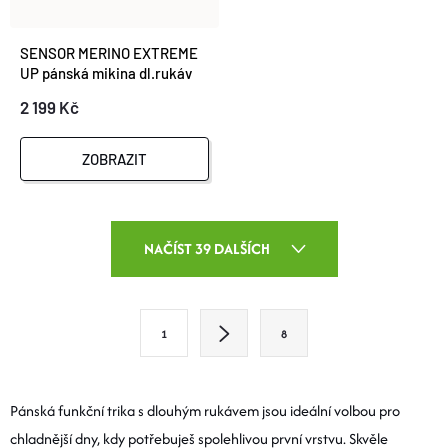
SENSOR MERINO EXTREME
UP pánská mikina dl.rukáv
zip port red
2 199 Kč
ZOBRAZIT
O
NAČÍST 39 DALŠÍCH
V
L
S
1
8
T
Á
R
D
Á
Pánská funkční trika s dlouhým rukávem jsou ideální volbou pro
A
N
chladnější dny, kdy potřebuješ spolehlivou první vrstvu. Skvěle