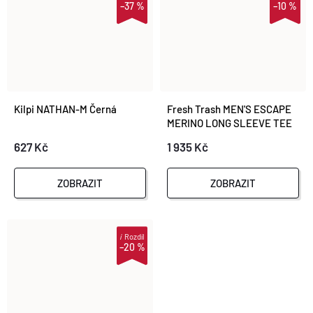
–37 %
–10 %
Kilpi NATHAN-M Černá
Fresh Trash MEN'S ESCAPE
MERINO LONG SLEEVE TEE
BLACK/BRUSH
627 Kč
1 935 Kč
ZOBRAZIT
ZOBRAZIT
i
Rozdíl
–20 %