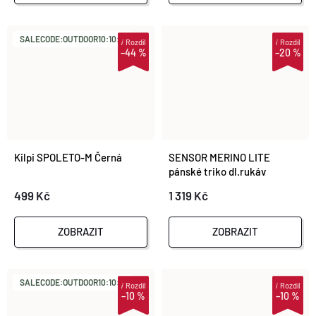
SALECODE:OUTDOOR10:10:%
i
Rozdíl
i
Rozdíl
–44 %
–20 %
Kilpi SPOLETO-M Černá
SENSOR MERINO LITE
pánské triko dl.rukáv
anthracite gray
499 Kč
1 319 Kč
ZOBRAZIT
ZOBRAZIT
SALECODE:OUTDOOR10:10:%
i
Rozdíl
i
Rozdíl
–10 %
–10 %